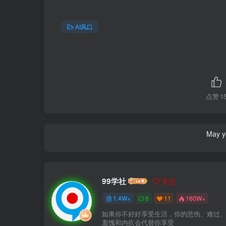
AI风口
点赞
1
May yo
99学社
关注
1.4W+
6
11
160W+
如果你不好好享受生活，你的悲伤、难过
羞愧和内疚会代替你享受