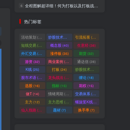
全程图解超详细！何为打板以及打板战法的精髓
6
社交账号登录
热门标签
微信登录
活动策划
炒股技术指标
引流拓客
(49)
(48)
(46)
短线交易
概念股
生意经
(40)
(40)
(38)
七日阅读量排名
外汇交易
涨停板
期货
(37)
(35)
(32)
游资
商业案例
通达信
(32)
(30)
(28)
K线
打板
炒股技术形态
(25)
(24)
(22)
满足你的好奇心
股市术语
龙头战法
缠论
(21)
(20)
(18)
热门文章
最新发布
随机推荐
选股
指标
期权
(16)
(15)
(15)
做T
情绪周期
交易体系
(14)
(14)
(12)
超级简单！同花顺K线界面显示行业概念指标代码图解
1
主力
主力思维
螺旋桨K线
(12)
(12)
(11)
股票打板、上板、封板、翘板、炸板是什么意思？炒股你必须懂的暗语！
2
仙人指路
题材
换手率
(10)
(7)
(7)
同花顺集合竞价选股公式，一招抓涨停让你秒变打板高手！
3