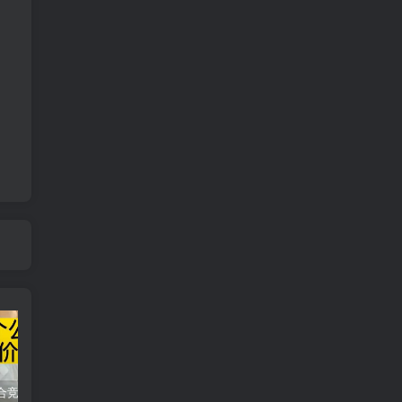
同花顺集合竞价选股公式，一招抓涨停让你秒变打板高手！
2024最新K线训练软件排行榜！股民福利，十款专业分析工具全揭秘！
短线交易必须要懂的术语有哪些？股票分时水上、水下是什么意思？