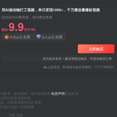
用Ai做动物打工视频，单日变现1000+，千万播放量爆款视频
此内容为付费资源，请付费后查看
9.9
50
积分
积分
免费
免费
年度会员
永久会员
立即购买
您当前未登录！建议登陆后购买，可保存购买订单
云盘资源
链接失效反馈微信：17171085231
习与参考，如有侵权，请点击跳转到
免责声明
页面处理。
观点和对其真实性负责。
信息，访客发现请向站长举报。
我们我们会第一时间更新。
THE END