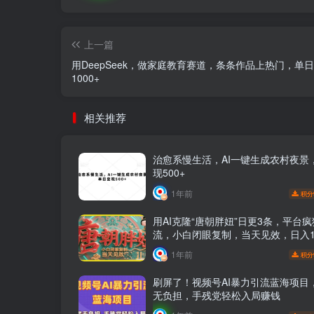
上一篇
用DeepSeek，做家庭教育赛道，条条作品上热门，单
1000+
相关推荐
治愈系慢生活，AI一键生成农村夜景
现500+
1年前
积分
用AI克隆“唐朝胖妞”日更3条，平台
流，小白闭眼复制，当天见效，日入1
1年前
积分
刷屏了！视频号AI暴力引流蓝海项目
无负担，手残党轻松入局赚钱