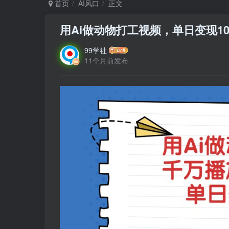
首页
AI风口
正文
用Ai做动物打工视频，单日变现1
99学社
11个月前发布