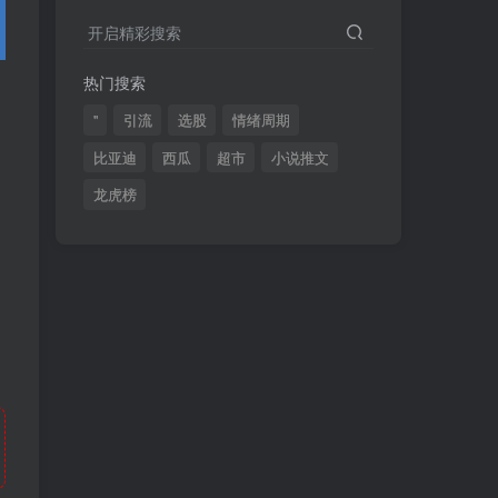
2024最新K线训练软件排行榜！股民福利，十款专业分析工具全揭秘！
4
开启精彩搜索
短线交易必须要懂的术语有哪些？股票分时水上、水下是什么意思？
5
热门搜索
全程图解超详细！何为打板以及打板战法的精髓
6
"
引流
选股
情绪周期
比亚迪
西瓜
超市
小说推文
龙虎榜
(49)
(48)
(46)
(40)
(40)
(38)
(37)
(35)
(32)
(32)
(30)
(28)
(25)
(24)
(22)
(21)
(20)
(18)
(16)
(15)
(15)
(14)
(14)
(12)
(12)
(12)
(11)
(10)
(7)
(7)