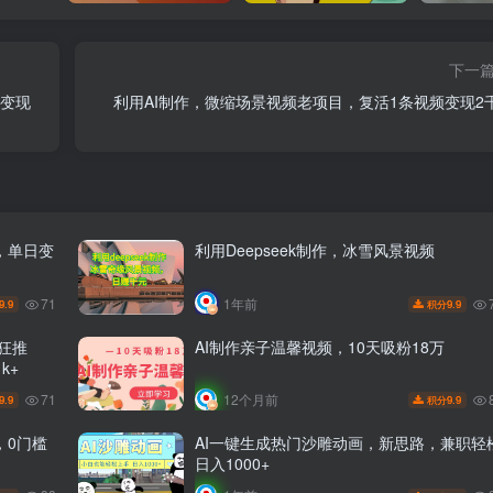
下一
日变现
利用AI制作，微缩场景视频老项目，复活1条视频变现2
，单日变
利用Deepseek制作，冰雪风景视频
71
1年前
9.9
9.9
积分
疯狂推
AI制作亲子温馨视频，10天吸粉18万
k+
71
12个月前
9.9
9.9
积分
，0门槛
AI一键生成热门沙雕动画，新思路，兼职轻
日入1000+