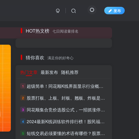
发布
长期更新各大精品创业项目！
HOT热文榜
七日阅读量排名
长期更新各大精品创业项目！
猜你喜欢
满足你的好奇心
热门文章
最新发布
随机推荐
超级简单！同花顺K线界面显示行业概念指标代码图解
1
股票打板、上板、封板、翘板、炸板是什么意思？炒股你必须懂的暗语！
2
同花顺集合竞价选股公式，一招抓涨停让你秒变打板高手！
3
HI！请登录
2024最新K线训练软件排行榜！股民福利，十款专业分析工具全揭秘！
4
短线交易必须要懂的术语有哪些？股票分时水上、水下是什么意思？
登录
注册
5