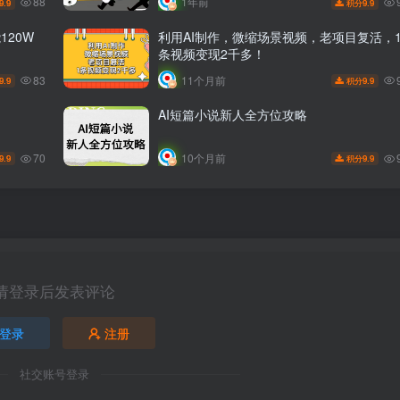
88
1年前
9.9
9.9
积分
120W
利用AI制作，微缩场景视频，老项目复活，
条视频变现2千多！
83
11个月前
9.9
9.9
积分
AI短篇小说新人全方位攻略
70
10个月前
9.9
9.9
积分
请登录后发表评论
登录
注册
社交账号登录