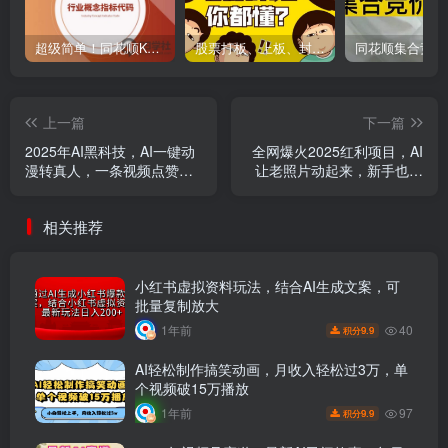
超级简单！同花顺K线界面显示行业概念指标代码图解
股票打板、上板、封板、翘板、炸板是什么意思？炒股你必须懂的暗语！
上一篇
下一篇
2025年AI黑科技，AI一键动
全网爆火2025红利项目，AI
漫转真人，一条视频点赞
让老照片动起来，新手也能
100w+，日入2000+，多种
快速上手
变现方式
相关推荐
小红书虚拟资料玩法，结合AI生成文案，可
批量复制放大
40
1年前
9.9
积分
AI轻松制作搞笑动画，月收入轻松过3万，单
个视频破15万播放
97
1年前
9.9
积分