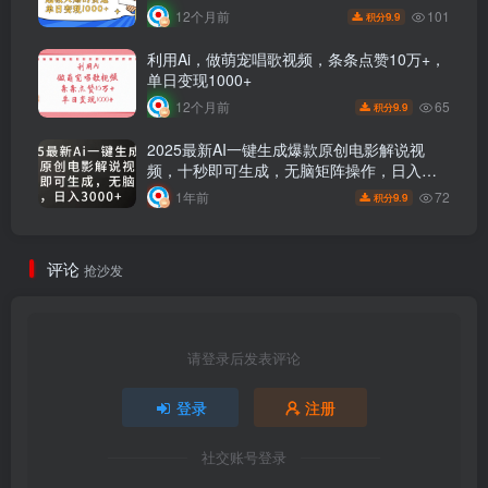
101
12个月前
9.9
积分
利用Ai，做萌宠唱歌视频，条条点赞10万+，
单日变现1000+
65
12个月前
9.9
积分
2025最新AI一键生成爆款原创电影解说视
频，十秒即可生成，无脑矩阵操作，日入
3000+
72
1年前
9.9
积分
评论
抢沙发
请登录后发表评论
登录
注册
社交账号登录