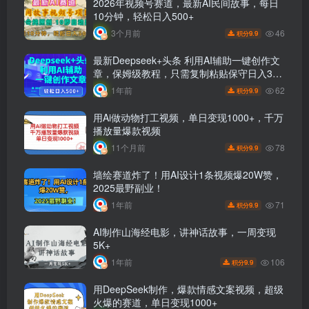
2026年视频号赛道，最新AI民间故事，每日
10分钟，轻松日入500+
46
3个月前
9.9
积分
最新Deepseek+头条 利用AI辅助一键创作文
章，保姆级教程，只需复制粘贴保守日入3位
数
62
1年前
9.9
积分
用Ai做动物打工视频，单日变现1000+，千万
播放量爆款视频
78
11个月前
9.9
积分
墙绘赛道炸了！用AI设计1条视频爆20W赞，
2025最野副业！
71
1年前
9.9
积分
AI制作山海经电影，讲神话故事，一周变现
5K+
106
1年前
9.9
积分
用DeepSeek制作，爆款情感文案视频，超级
火爆的赛道，单日变现1000+