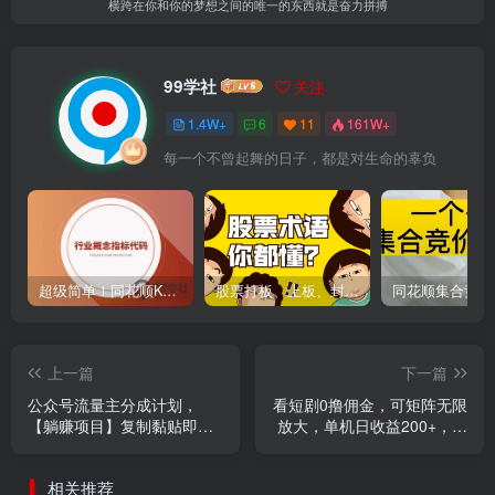
横跨在你和你的梦想之间的唯一的东西就是奋力拼搏
99学社
关注
1.4W+
6
11
161W+
每一个不曾起舞的日子，都是对生命的辜负
超级简单！同花顺K线界面显示行业概念指标代码图解
股票打板、上板、封板、翘板、炸板是什么意思？炒股你必须懂的暗语！
上一篇
下一篇
公众号流量主分成计划，
看短剧0撸佣金，可矩阵无限
【躺赚项目】复制黏贴即
放大，单机日收益200+，新
可，单日稳定变现300+
手小白轻松上手！
相关推荐