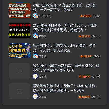
小红书虚拟店铺0-1变现完整体系，虚拟资
料，一天一两百块，很稳定
69
10个月前
9.9
积分
2024年好项目分享，月收益15万+，不露脸
只说话直播找茬小游戏，稳定可靠！
117
2年前
9.9
积分
利用黑科技，无需剪辑，2分钟搞定一条作
品，今天发，明天见收益
53
2年前
9.9
积分
2024小红书最新自动截流，单号日引50个创
业粉，简单操作不封号玩法
103
2年前
9.9
积分
最新抖音截流技术，无脑日引200+创业粉，
操作简单附赠详细资料，一学就会
119
2年前
9.9
积分