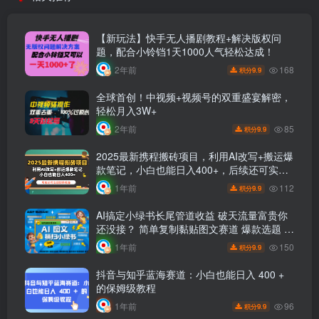
【新玩法】快手无人播剧教程+解决版权问
题，配合小铃铛1天1000人气轻松达成！
168
2年前
9.9
积分
全球首创！中视频+视频号的双重盛宴解密，
轻松月入3W+
85
2年前
9.9
积分
2025最新携程搬砖项目，利用AI改写+搬运爆
款笔记，小白也能日入400+，后续还可实现
矩阵收益
112
1年前
9.9
积分
AI搞定小绿书长尾管道收益 破天流量富贵你
还没接？ 简单复制黏贴图文赛道 爆款选题 秒
生3000+图文 橱窗带货 直播
150
1年前
9.9
积分
抖音与知乎蓝海赛道：小白也能日入 400 +
的保姆级教程
96
1年前
9.9
积分