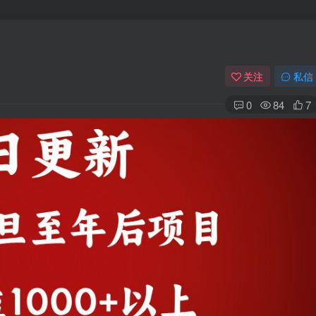
关注
私信
0
84
7