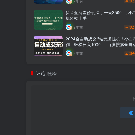
2年前
积分
抖音蓝海差价玩法，一天3500+，小
机轻松上手
2年前
积分
2024全自动成交B站无脑挂机！小白
作，轻松日入1000+！百度搜索全自
站挂机项目！
2年前
积分
评论
抢沙发