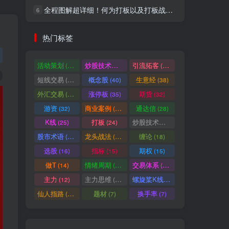
全程图解超详细！何为打板以及打板战法的精髓
6
社交账号登录
热门标签
微信登录
活动策划
炒股技术指标
引流拓客
(49)
(48)
(46)
短线交易
概念股
生意经
(40)
(40)
(38)
七日阅读量排名
外汇交易
涨停板
期货
(37)
(35)
(32)
游资
商业案例
通达信
(32)
(30)
(28)
K线
打板
炒股技术形态
(25)
(24)
(22)
满足你的好奇心
股市术语
龙头战法
缠论
(21)
(20)
(18)
热门文章
最新发布
随机推荐
选股
指标
期权
(16)
(15)
(15)
做T
情绪周期
交易体系
(14)
(14)
(12)
超级简单！同花顺K线界面显示行业概念指标代码图解
1
主力
主力思维
螺旋桨K线
(12)
(12)
(11)
股票打板、上板、封板、翘板、炸板是什么意思？炒股你必须懂的暗语！
2
仙人指路
题材
换手率
(10)
(7)
(7)
同花顺集合竞价选股公式，一招抓涨停让你秒变打板高手！
3