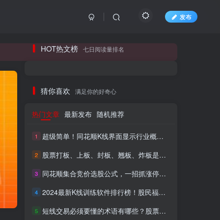
发布
长期更新各大精品创业项目！
HOT热文榜
七日阅读量排名
长期更新各大精品创业项目！
猜你喜欢
满足你的好奇心
热门文章
最新发布
随机推荐
超级简单！同花顺K线界面显示行业概念指标代码图解
1
股票打板、上板、封板、翘板、炸板是什么意思？炒股你必须懂的暗语！
2
同花顺集合竞价选股公式，一招抓涨停让你秒变打板高手！
3
HI！请登录
2024最新K线训练软件排行榜！股民福利，十款专业分析工具全揭秘！
4
短线交易必须要懂的术语有哪些？股票分时水上、水下是什么意思？
登录
注册
5