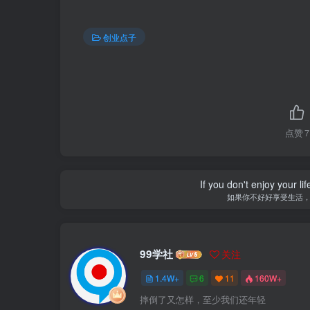
创业点子
点赞
7
If you don't enjoy your li
如果你不好好享受生活
99学社
关注
1.4W+
6
11
160W+
摔倒了又怎样，至少我们还年轻