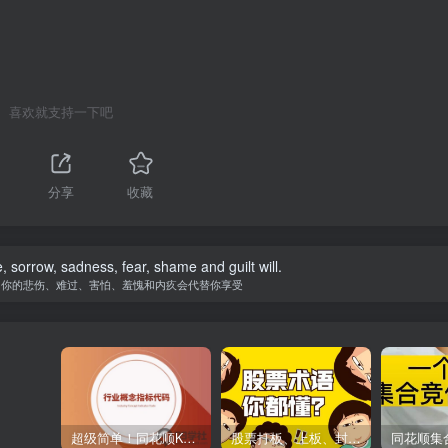
喜欢就支持一下吧
分享
收藏
fe, sorrow, sadness, fear, shame and guilt will.
，你的悲伤、难过、害怕、羞愧和内疚会代替你享受
超级简单！同花顺K线界面显示行业概念指标代码图解
股票打板、上板、封板、翘板、炸板是什么意思？炒股你必须懂的暗语！