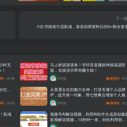
下一
小红书精准引流私域，靠卖幼师资料日200+附全套
小时无
马上财源滚滚来！学抖音直播财神接福进阶
+！
版，实操演示带你赚大钱！
68
2年前
9.9
9.9
积分
吃分红，
从普通女生到魅力女神：打造专属个人品牌
IP，提升第一印象，用七维爽点增加个人魅
力！15节课助你成为网络红人！
63
3年前
9.9
9.9
积分
+！私域
视频号AI解说视频，利用AI软件生成原创爆
影视解说视频，10秒钟一条，轻松利用创作
者分成计划日入2000+