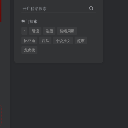
2024最新K线训练软件排行榜！股民福利，十款专业分析工具全揭秘！
4
开启精彩搜索
短线交易必须要懂的术语有哪些？股票分时水上、水下是什么意思？
5
热门搜索
全程图解超详细！何为打板以及打板战法的精髓
6
"
引流
选股
情绪周期
比亚迪
西瓜
小说推文
超市
龙虎榜
(49)
(48)
(46)
(40)
(40)
(38)
(37)
(35)
(32)
(32)
(30)
(28)
(25)
(24)
(22)
(21)
(20)
(18)
(16)
(15)
(15)
(14)
(14)
(12)
(12)
(12)
(11)
(10)
(7)
(7)