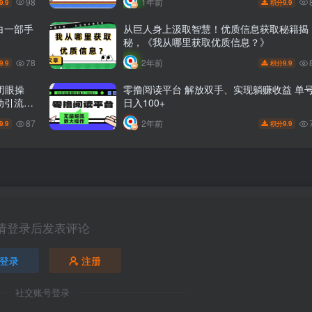
98
1年前
9.9
9.9
积分
白一部手
从巨人身上汲取智慧！优质信息获取秘籍揭
秘，《我从哪里获取优质信息？》
78
2年前
9.9
9.9
积分
闭眼操
零撸阅读平台 解放双手、实现躺赚收益 单
动引流+B
日入100+
87
2年前
9.9
9.9
积分
请登录后发表评论
登录
注册
社交账号登录