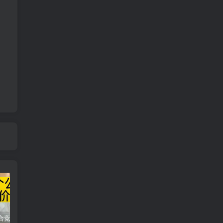
同花顺集合竞价选股公式，一招抓涨停让你秒变打板高手！
2024最新K线训练软件排行榜！股民福利，十款专业分析工具全揭秘！
短线交易必须要懂的术语有哪些？股票分时水上、水下是什么意思？