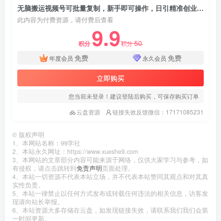
无脑搬运视频号可批量复制，新手即可操作，日引精准创业粉300+ 月变现2W+
此内容为付费资源，请付费后查看
9.9
50
积分
积分
免费
免费
年度会员
永久会员
立即购买
您当前未登录！建议登陆后购买，可保存购买订单
云盘资源
链接失效反馈微信：17171085231
©
版权声明
1、本网站名称：99学社
2、本站永久网址：https://www.xueshe9.com
3、本网站的文章部分内容可能来源于网络，仅供大家学习与参考，如
有侵权，请点击跳转到
免责声明
页面处理。
4、本站一切资源不代表本站立场，并不代表本站赞同其观点和对其真
实性负责。
5、本站一律禁止以任何方式发布或转载任何违法的相关信息，访客发
现请向站长举报。
6、本站资源大多存储在云盘，如发现链接失效，请联系我们我们会第
一时间更新。