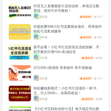
抖音无人直播最新引流创业粉，单场五位数
变现，绝对不封号教程！
111
2年前
9.9
积分
外面收费398小红书流量掘金项目，简单操作
轻松引流私域爆单
101
3年前
9.9
积分
新手必看！小红书引流变现全流程拆解，手
把手教你日增100+私域好友
84
1年前
9.9
积分
日引500+精准粉 简单操作 有手就能做
111
2年前
9.9
积分
轻松赚钱新模式！小红书引流项目一单15
元，日入5000+，短期高收益！
83
2年前
9.9
积分
【小红书宝妈创业粉引流】每天稳定四位数