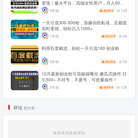
变现！爆火平台，高端女性用户，月入50W
近在咫尺！
129
3年前
9.9
积分
一天引流300-500粉，加爆你的私域，且都是
实时变现，轻松日入1000+
66
1年前
9.9
积分
利用百度截流，轻松一天引流100 创业粉
50
3年前
9.9
积分
12月最新创业粉引流秘籍曝光 傻瓜式操作 日
引500+ 不封号，不废号，可批量操作！
128
2年前
9.9
积分
评论
抢沙发
请登录后发表评论