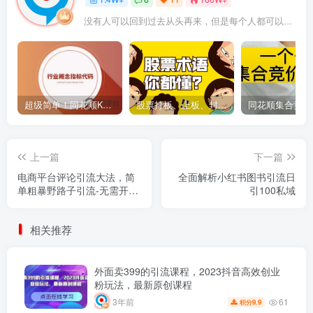
没有人可以回到过去从头再来，但是每个人都可以从今天开始，创造一个全新的结局
超级简单！同花顺K线界面显示行业概念指标代码图解
股票打板、上板、封板、翘板、炸板是什么意思？炒股你必须懂的暗语！
上一篇
下一篇
电商平台评论引流大法，简
全面解析小红书图书引流日
单粗暴野路子引流-无需开店
引100私域
铺长期精准引流适合懒人有
手就行
相关推荐
外面卖399的引流课程，2023抖音高效创业
粉玩法，最新原创课程
61
3年前
9.9
积分