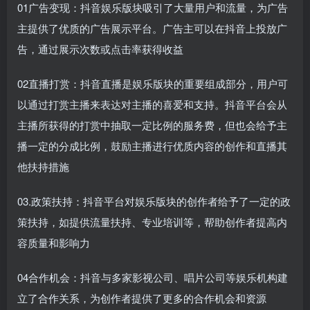
01广告变现：抖音娱乐版块吸引了大量用户和流量，为广告
主提供了优质的广告展示平台。广告主可以在抖音上投放广
告，通过展示次数或点击率获得收益
02直播打赏：抖音直播是娱乐版块的重要组成部分，用户可
以通过打赏主播来表达对主播的喜爱和支持。抖音平台会从
主播所获得的打赏中抽取一定比例的服务费，但也会给予主
播一定的分成比例，鼓励主播进行优质内容的创作和直播其
他扶持措施
03.政策扶持：抖音平台对娱乐版块的创作者给予了一定的政
策扶持，如提供流量扶持、专业培训等，帮助创作者提高内
容质量和影响力
04合作机会：抖音与多家影视公司、唱片公司等娱乐机构建
立了合作关系，为创作者提供了更多的合作机会和资源