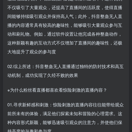
不仅吸引了大量观众，还提高了直播间的活跃度，使得直播
间能够持续吸引观众并保持高人气‌；此外，抖音整蛊无人直
播的内容通常具有较高的趣味性，能够吸引大量观众参与互
动和刷礼物。例如，通过软件设置让他完成各种整蛊动作，
这种新颖有趣的互动方式不仅增加了直播间的趣味性，还极
大地提升了观众的参与度‌
02.综上所述：抖音整蛊无人直播通过独特的防封技术和高互
动机制，成功实现了久经不败的效果
※为什么粉丝看直播都喜欢看惊险刺激的直播内容？
01.寻求新鲜感和刺激：惊险刺激的直播内容往往能带给观众
前所未有的体验，满足他们探索未知和冒险的心理需求。这
种内容形式新颖，能够迅速吸引观众的注意力，并使他们保
持高度的兴趣和参与度