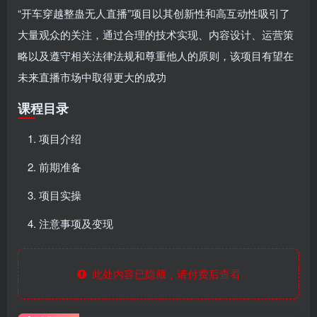
“开车穿越整蛊无人直播”项目以其创新性和高互动性吸引了
大量观众的关注，通过合理的技术实现、内容设计、运营策
略以及遵守相关法律法规和尊重他人的原则，该项目有望在
未来直播市场中取得更大的成功
课程目录
项目介绍
前期准备
项目实操
注意事项及变现
此处内容已隐藏，请付费后查看