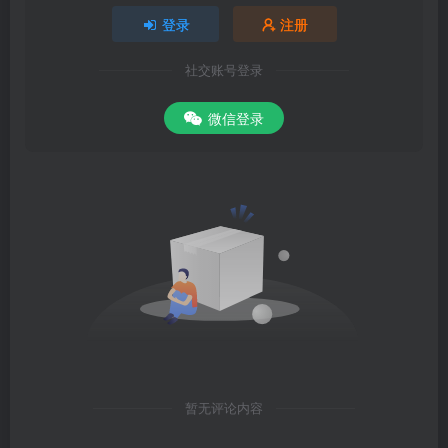
登录
注册
社交账号登录
微信登录
暂无评论内容