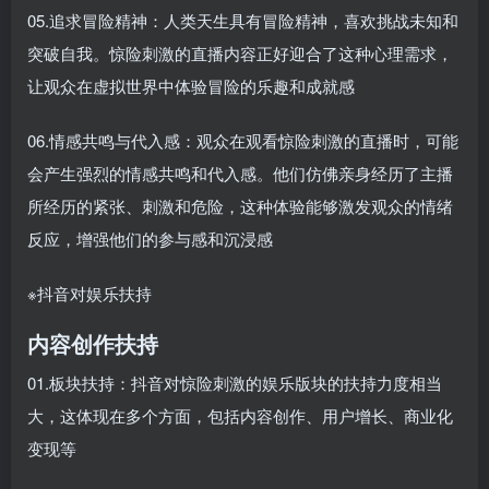
05.追求冒险精神：人类天生具有冒险精神，喜欢挑战未知和
突破自我。惊险刺激的直播内容正好迎合了这种心理需求，
让观众在虚拟世界中体验冒险的乐趣和成就感
06.情感共鸣与代入感：观众在观看惊险刺激的直播时，可能
会产生强烈的情感共鸣和代入感。他们仿佛亲身经历了主播
所经历的紧张、刺激和危险，这种体验能够激发观众的情绪
反应，增强他们的参与感和沉浸感
※抖音对娱乐扶持
内容创作扶持
01.板块扶持：抖音对惊险刺激的娱乐版块的扶持力度相当
大，这体现在多个方面，包括内容创作、用户增长、商业化
变现等