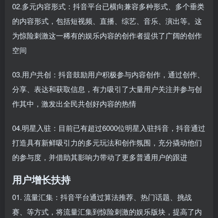
02.多元内容形式：抖音平台已横向兼容多种形式、多个垂类
的内容形式，包括短视频、直播、综艺、音乐、演出等。这
为惊险刺激这一稀有的娱乐内容的创作者提供了广阔的创作
空间
03.用户共创：抖音鼓励用户积极参与内容创作，通过创作、
分享、表达和获取信息，有力吸引了大量用户关注并参与创
作其中，激发出全民共创好内容的热情
04.明星入驻：目前已有超过6000位明星入驻抖音，抖音通过
打造具有新鲜吸引力的多元玩法和创作氛围，充分撬动他们
的参与度，并借助其影响力带动了更多普通用户的跟进
用户增长扶持
01. 流量汇集：抖音平台通过算法推荐、热门话题、挑战
赛、等方式，将流量汇集到惊险刺激的娱乐版块，提高了内