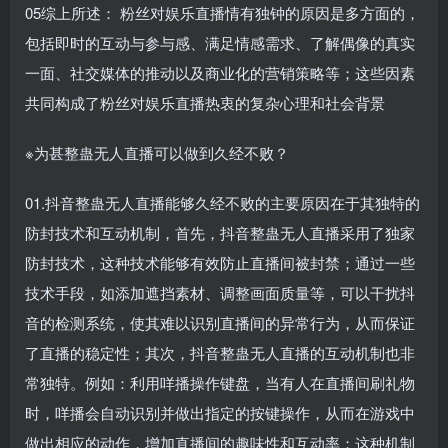
05综上所述： 粉丝对娱乐直播情有独钟的原因是多方面的，
包括即时的互动与参与感、满足情感需求、了解偶像的真实
一面、社交媒体的推动以及商业化的营销策略等；这些因素
共同构成了粉丝对娱乐直播热衷的复杂心理和社会背景
※为甚整蛊无人直播可以做到久经不败？
01.抖音整蛊无人直播能够久经不败的主要原因在于其独特的
防封技术和互动机制，首先，抖音整蛊无人直播采用了独家
防封技术，这种技术能够有效防止直播间被封禁；通过一些
技术手段，如添加遮挡素材、调整画面质量等，可以干扰抖
音的检测系统，使其难以识别直播间的异常行为，从而保证
了直播的稳定性‌；其次，抖音整蛊无人直播的互动机制也非
常独特。例如：利用咩播操作键盘，当有人在直播间刷礼物
时，咩播会自动识别并做出指定的按键操作，从而在游戏中
做出相应的动作，增加直播间的趣味性和互动率；这种机制