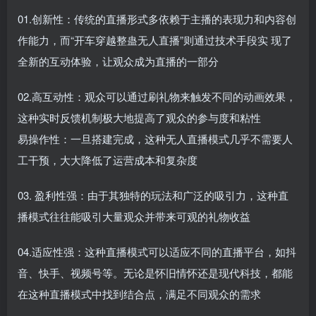
01.创新性：传统的直播形式多依赖于主播的表现力和内容创
作能力，而“开车穿越整蛊无人直播”则通过技术手段实 现了
全新的互动体验，让观众成为直播的一部分
02.高互动性：观众可以通过刷礼物来触发不同的动画效果，
这种实时反馈机制极大地提高了观众的参与度和粘性
易操作性：一旦搭建完成，这种无人直播模式几乎不需要人
工干预，大大降低了运营成本和复杂度
03. 盈利性强：由于其独特的玩法和广泛的吸引力，这种直
播模式往往能吸引大量观众并带来可观的礼物收益
04.适应性强：这种直播模式可以适应不同的直播平台，如抖
音、快手、视频号等。无论是怀旧情怀还是现代科技，都能
在这种直播模式中找到结合点，满足不同观众的需求