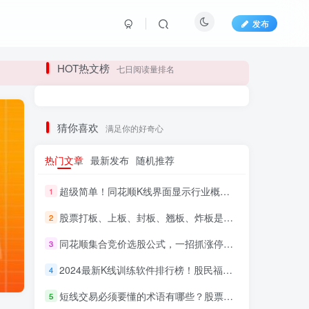
发布
长期更新各大精品创业项目！
HOT热文榜
七日阅读量排名
长期更新各大精品创业项目！
猜你喜欢
满足你的好奇心
热门文章
最新发布
随机推荐
超级简单！同花顺K线界面显示行业概念指标代码图解
1
股票打板、上板、封板、翘板、炸板是什么意思？炒股你必须懂的暗语！
2
同花顺集合竞价选股公式，一招抓涨停让你秒变打板高手！
3
HI！请登录
2024最新K线训练软件排行榜！股民福利，十款专业分析工具全揭秘！
4
短线交易必须要懂的术语有哪些？股票分时水上、水下是什么意思？
登录
注册
5