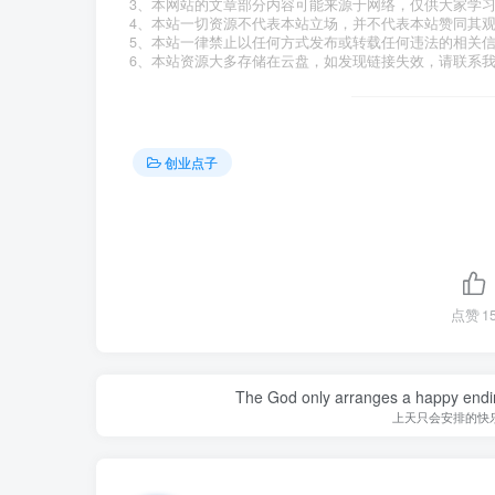
3、本网站的文章部分内容可能来源于网络，仅供大家学
4、本站一切资源不代表本站立场，并不代表本站赞同其
5、本站一律禁止以任何方式发布或转载任何违法的相关
6、本站资源大多存储在云盘，如发现链接失效，请联系
创业点子
点赞
1
The God only arranges a happy ending. I
上天只会安排的快