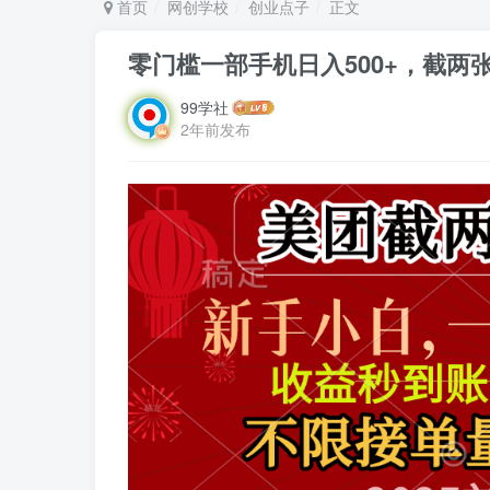
首页
网创学校
创业点子
正文
零门槛一部手机日入500+，截两
99学社
2年前发布