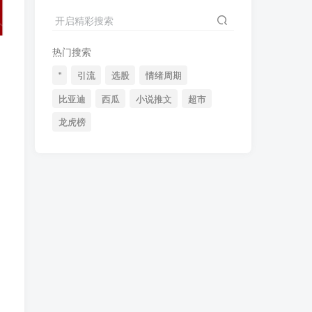
2024最新K线训练软件排行榜！股民福利，十款专业分析工具全揭秘！
4
开启精彩搜索
短线交易必须要懂的术语有哪些？股票分时水上、水下是什么意思？
5
热门搜索
全程图解超详细！何为打板以及打板战法的精髓
6
"
引流
选股
情绪周期
比亚迪
西瓜
小说推文
超市
龙虎榜
(49)
(48)
(46)
(40)
(40)
(38)
。
(37)
(35)
(32)
(32)
(30)
(28)
(25)
(24)
(22)
(21)
(20)
(18)
(16)
(15)
(15)
，
(14)
(14)
(12)
(12)
(12)
(11)
(10)
(7)
(7)