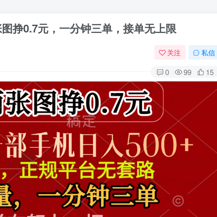
张图挣0.7元，一分钟三单，接单无上限
关注
私信
0
99
15