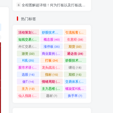
全程图解超详细！何为打板以及打板战法的精髓
6
社交账号登录
热门标签
微信登录
活动策划
炒股技术指标
引流拓客
(49)
(48)
(46)
短线交易
概念股
生意经
(40)
(40)
(38)
七日阅读量排名
外汇交易
涨停板
期货
(37)
(35)
(32)
游资
商业案例
通达信
(32)
(30)
(28)
K线
打板
炒股技术形态
(25)
(24)
(22)
满足你的好奇心
股市术语
龙头战法
缠论
(21)
(20)
(18)
热门文章
最新发布
随机推荐
选股
指标
期权
(16)
(15)
(15)
做T
情绪周期
交易体系
(14)
(14)
(12)
超级简单！同花顺K线界面显示行业概念指标代码图解
1
主力
主力思维
螺旋桨K线
(12)
(12)
(11)
股票打板、上板、封板、翘板、炸板是什么意思？炒股你必须懂的暗语！
2
仙人指路
题材
换手率
(10)
(7)
(7)
同花顺集合竞价选股公式，一招抓涨停让你秒变打板高手！
3