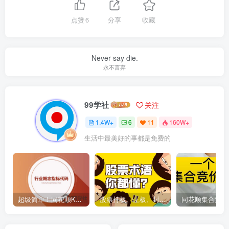
点赞
6
分享
收藏
Never say die.
永不言弃
99学社
关注
1.4W+
6
11
160W+
生活中最美好的事都是免费的
超级简单！同花顺K线界面显示行业概念指标代码图解
股票打板、上板、封板、翘板、炸板是什么意思？炒股你必须懂的暗语！