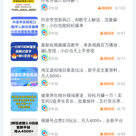
作者分成计划详解！
120
2年前
9.9
积分
抖音带货新风口，AI数字人解说，流量爆
炸，小白也能轻松爆单
97
2年前
9.9
积分
最新短视频爆流教学，单条视频百万播放，
爆L变现，小白当天上手变现
71
2年前
9.9
积分
淘宝虚拟项目垂直玩法，新手卖文案资料，
月入5000+
63
1年前
9.9
积分
健康养生细分领域赛道，轻松月赚一万！卖
音药U盘养生音乐，批量操作，五行音乐养生
热潮，中年男性及女性受众
75
2年前
9.9
积分
视频号点赞2.0玩法，月入4000+，全新平台
99
1年前
9.9
积分