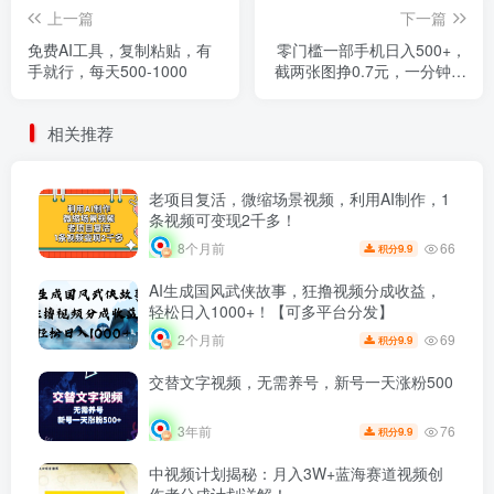
上一篇
下一篇
免费AI工具，复制粘贴，有
零门槛一部手机日入500+，
手就行，每天500-1000
截两张图挣0.7元，一分钟三
单，接单无上限
相关推荐
老项目复活，微缩场景视频，利用AI制作，1
条视频可变现2千多！
66
8个月前
9.9
积分
AI生成国风武侠故事，狂撸视频分成收益，
轻松日入1000+！【可多平台分发】
69
2个月前
9.9
积分
交替文字视频，无需养号，新号一天涨粉500
76
3年前
9.9
积分
中视频计划揭秘：月入3W+蓝海赛道视频创