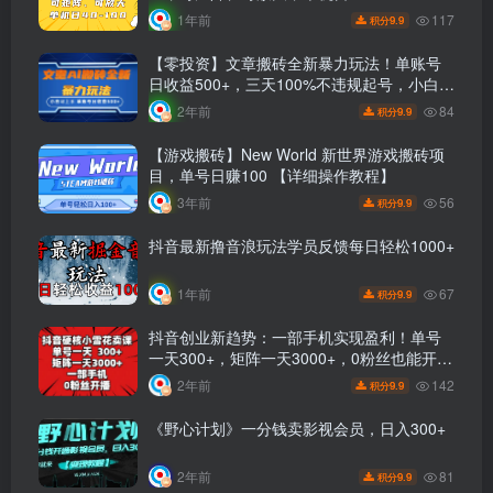
117
1年前
9.9
积分
【零投资】文章搬砖全新暴力玩法！单账号
日收益500+，三天100%不违规起号，小白易
上手！
84
2年前
9.9
积分
【游戏搬砖】New World 新世界游戏搬砖项
目，单号日赚100 【详细操作教程】
56
3年前
9.9
积分
抖音最新撸音浪玩法学员反馈每日轻松1000+
67
1年前
9.9
积分
抖音创业新趋势：一部手机实现盈利！单号
一天300+，矩阵一天3000+，0粉丝也能开
播！
142
2年前
9.9
积分
《野心计划》一分钱卖影视会员，日入300+
81
2年前
9.9
积分