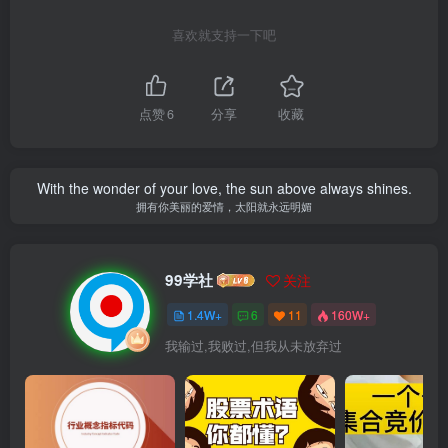
喜欢就支持一下吧
点赞
6
分享
收藏
With the wonder of your love, the sun above always shines.
拥有你美丽的爱情，太阳就永远明媚
99学社
关注
1.4W+
6
11
160W+
我输过,我败过,但我从未放弃过