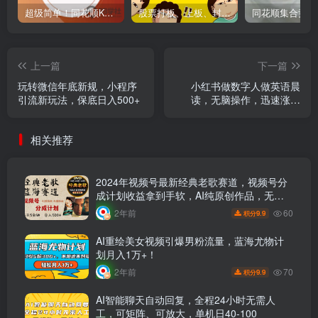
超级简单！同花顺K线界面显示行业概念指标代码图解
股票打板、上板、封板、翘板、炸板是什么意思？炒股你必须懂的暗语！
上一篇
下一篇
玩转微信年底新规，小程序
小红书做数字人做英语晨
引流新玩法，保底日入500+
读，无脑操作，迅速涨粉
12W+
相关推荐
2024年视频号最新经典老歌赛道，视频号分
成计划收益拿到手软，AI纯原创作品，无需
搬运素材，每天5分钟，日入500+
60
2年前
9.9
积分
AI重绘美女视频引爆男粉流量，蓝海尤物计
划月入1万+！
70
2年前
9.9
积分
AI智能聊天自动回复，全程24小时无需人
工，可矩阵、可放大，单机日40-100