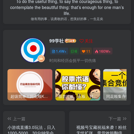
To do the useful thing, to say the courageous thing, to
contemplate the beautiful thing: that’s enough for one man’s
life.
做有用的事，说勇敢的话，想美好的事，一生足矣
99学社
关注
1.4W+
6
11
160W+
时间和经历会抚平一切伤痛
超级简单！同花顺K线界面显示行业概念指标代码图解
股票打板、上板、封板、翘板、炸板是什么意思？炒股你必须懂的暗语！
上一篇
下一篇
小游戏直播3.0玩法，日入
视频号宝藏祝福来袭！粉丝
1000-5000，30分钟学会
无忧扩张，带货效能翻倍，