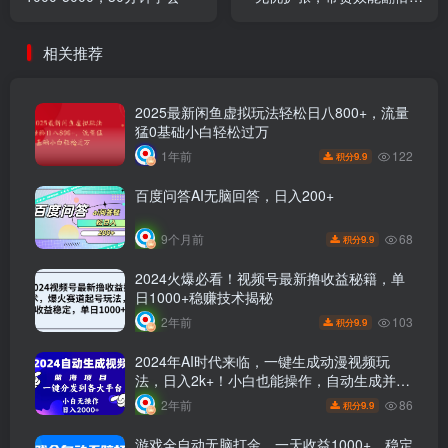
日进“四位数” 近在咫尺
相关推荐
2025最新闲鱼虚拟玩法轻松日八800+，流量
猛0基础小白轻松过万
122
1年前
9.9
积分
百度问答AI无脑回答，日入200+
68
9个月前
9.9
积分
2024火爆必看！视频号最新撸收益秘籍，单
日1000+稳赚技术揭秘
103
2年前
9.9
积分
2024年AI时代来临，一键生成动漫视频玩
法，日入2k+！小白也能操作，自动生成并分
发各大平台！
86
2年前
9.9
积分
游戏全自动无脑打金，一天收益1000+，稳定