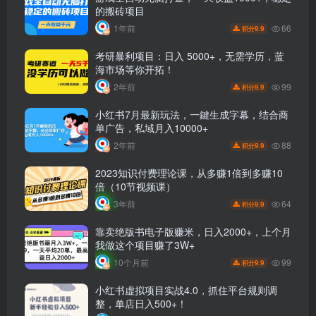
的搬砖项目
66
1年前
9.9
积分
考研暴利项目：日入 5000+，无需学历，蓝
海市场等你开拓！
99
2年前
9.9
积分
小红书7月最新玩法，一鍵生成字幕，结合商
单广告，私域月入10000+
88
2年前
9.9
积分
2023知识付费理论课，从多赚1倍到多赚10
倍（10节视频课）
64
3年前
9.9
积分
靠卖绝版书电子版赚米，日入2000+，上个月
我做这个项目赚了3W+
99
10个月前
9.9
积分
小红书虚拟项目实战4.0，抓住平台规则调
整，单店日入500+！