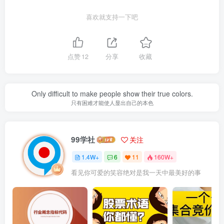
喜欢就支持一下吧
点赞
12
分享
收藏
Only difficult to make people show their true colors.
只有困难才能使人显出自己的本色
99学社
关注
1.4W+
6
11
160W+
看见你可爱的笑容绝对是我一天中最美好的事