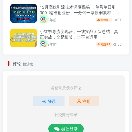
12月高效引流技术深度揭秘 ，单号单日引
300+精准创业粉，一分钟一条原创素材，引
爆你的私域流量
91
2年前
9.9
积分
小红书导流变现营，一线实战团队总结，真
正实战，全是细节，全平台适用
56
3年前
9.9
积分
评论
抢沙发
请登录后发表评论
登录
注册
社交账号登录
微信登录