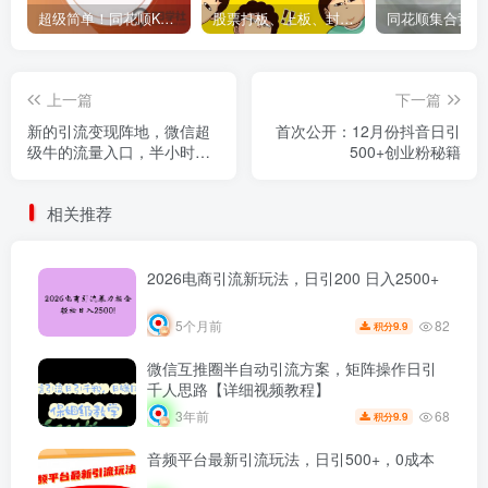
超级简单！同花顺K线界面显示行业概念指标代码图解
股票打板、上板、封板、翘板、炸板是什么意思？炒股你必须懂的暗语！
上一篇
下一篇
新的引流变现阵地，微信超
首次公开：12月份抖音日引
级牛的流量入口，半小时引
500+创业粉秘籍
流100人，日入1000+创业粉
相关推荐
2026电商引流新玩法，日引200 日入2500+
82
5个月前
9.9
积分
微信互推圈半自动引流方案，矩阵操作日引
千人思路【详细视频教程】
68
3年前
9.9
积分
音频平台最新引流玩法，日引500+，0成本