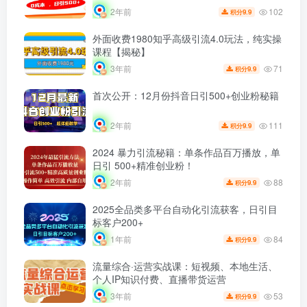
102
2年前
9.9
积分
外面收费1980知乎高级引流4.0玩法，纯实操
课程【揭秘】
71
3年前
9.9
积分
首次公开：12月份抖音日引500+创业粉秘籍
111
2年前
9.9
积分
2024 暴力引流秘籍：单条作品百万播放，单
日引 500+精准创业粉！
88
2年前
9.9
积分
2025全品类多平台自动化引流获客，日引目
标客户200+
84
1年前
9.9
积分
流量综合·运营实战课：短视频、本地生活、
个人IP知识付费、直播带货运营
53
3年前
9.9
积分