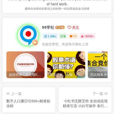
of hard work.
横跨在你和你的梦想之间的唯一的东西就是奋力拼搏
99学社
关注
1.4W+
6
11
160W+
别放弃梦想，奇迹每天都在上演
超级简单！同花顺K线界面显示行业概念指标代码图解
股票打板、上板、封板、翘板、炸板是什么意思？炒股你必须懂的暗语！
上一篇
下一篇
数字人口播日引500+精准创
小红书无限艾特 全自动实现
业粉
精准引流 小白可操作 各行业
适用