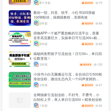
70
8个月前
9.9
积分
教你一招，抖音、快手、小红书30S突破
100W粉丝，保姆级教程，亲测有效
66
3年前
9.9
积分
得物APP一个被严重忽略的引流平台，质量
非常高流量巨大，实操单日可引流300+精准
创业粉，日变现4000+
82
2年前
9.9
积分
揭秘闲鱼野路子引流创业！日引50+，单日四
位数变现！
135
2年前
9.9
积分
小绿书小白无脑搬运引流，全自动日引500精
准创业粉，微信生态内又一个闷声发财的机
会
67
2年前
9.9
积分
全网独家引流创业粉，不封号、不费号，小
白轻松上手，单人单日引流500＋精准创业粉
92
1年前
9.9
积分