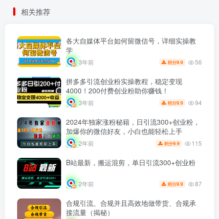
相关推荐
各大自媒体平台如何留微信号，详细实操教
学
56
3年前
9.9
积分
拼多多引流创业粉实操教程，稳定变现
4000！200付费创业粉助你赚钱！
94
3年前
9.9
积分
2024年独家涨粉秘籍，日引流300+创业粉，
加爆你的微信好友，小白也能轻松上手
115
2年前
9.9
积分
B站最新，搬运混剪，单日引流300+创业粉
87
2年前
9.9
积分
合规引流、合规并且高效地做带货、合规承
接流量（揭秘）