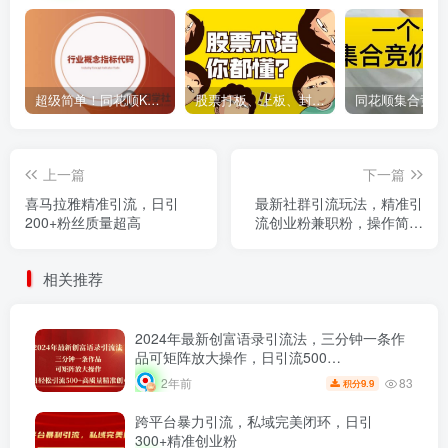
超级简单！同花顺K线界面显示行业概念指标代码图解
股票打板、上板、封板、翘板、炸板是什么意思？炒股你必须懂的暗语！
上一篇
下一篇
喜马拉雅精准引流，日引
最新社群引流玩法，精准引
200+粉丝质量超高
流创业粉兼职粉，操作简单
日引200+
相关推荐
2024年最新创富语录引流法，三分钟一条作
品可矩阵放大操作，日引流500…
83
2年前
9.9
积分
跨平台暴力引流，私域完美闭环，日引
300+精准创业粉