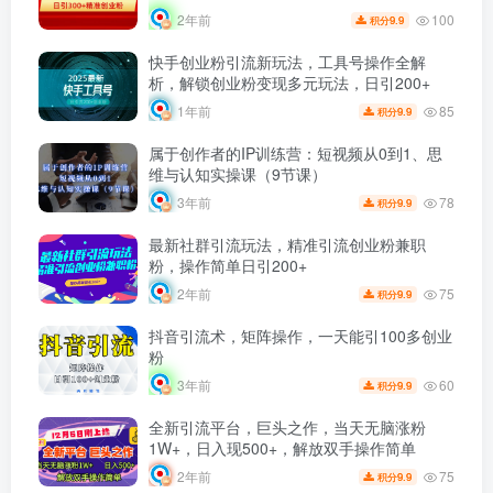
100
2年前
9.9
积分
快手创业粉引流新玩法，工具号操作全解
析，解锁创业粉变现多元玩法，日引200+
85
1年前
9.9
积分
属于创作者的IP训练营：短视频从0到1、思
维与认知实操课（9节课）
78
3年前
9.9
积分
最新社群引流玩法，精准引流创业粉兼职
粉，操作简单日引200+
75
2年前
9.9
积分
抖音引流术，矩阵操作，一天能引100多创业
粉
60
3年前
9.9
积分
全新引流平台，巨头之作，当天无脑涨粉
1W+，日入现500+，解放双手操作简单
75
2年前
9.9
积分