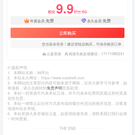
9.9
50
积分
积分
免费
免费
年度会员
永久会员
立即购买
您当前未登录！建议登陆后购买，可保存购买订单
云盘资源
链接失效反馈微信：17171085231
©
版权声明
1、本网站名称：99学社
2、本站永久网址：https://www.xueshe9.com
3、本网站的文章部分内容可能来源于网络，仅供大家学习与参考，如
有侵权，请点击跳转到
免责声明
页面处理。
4、本站一切资源不代表本站立场，并不代表本站赞同其观点和对其真
实性负责。
5、本站一律禁止以任何方式发布或转载任何违法的相关信息，访客发
现请向站长举报。
6、本站资源大多存储在云盘，如发现链接失效，请联系我们我们会第
一时间更新。
THE END