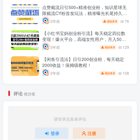
点赞截流日引500+精准创业粉，知识星球无
限截流CY粉首发玩法，精准曝光长尾持久，
日进线500+
76
2年前
9.9
积分
【小红书宝妈创业粉引流】每天稳定四位数
变现！爆火平台，高端女性用户，月入50W
近在咫尺！
129
3年前
9.9
积分
【闲鱼引流法】日引200创业粉，每天稳定
2000收益！保姆级教程！
108
2年前
9.9
积分
评论
抢沙发
请登录后发表评论
登录
注册