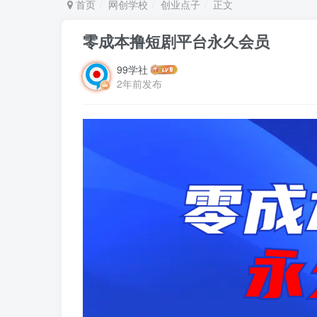
首页
网创学校
创业点子
正文
零成本撸短剧平台永久会员
99学社
2年前发布