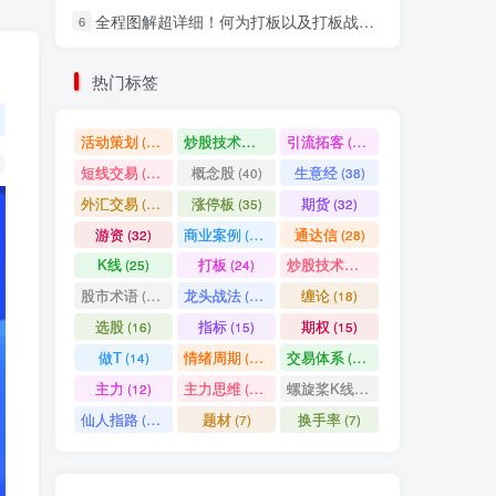
全程图解超详细！何为打板以及打板战法的精髓
6
社交账号登录
热门标签
微信登录
活动策划
炒股技术指标
引流拓客
(49)
(48)
(46)
短线交易
概念股
生意经
(40)
(40)
(38)
七日阅读量排名
外汇交易
涨停板
期货
(37)
(35)
(32)
游资
商业案例
通达信
(32)
(30)
(28)
K线
打板
炒股技术形态
(25)
(24)
(22)
满足你的好奇心
股市术语
龙头战法
缠论
(21)
(20)
(18)
热门文章
最新发布
随机推荐
选股
指标
期权
(16)
(15)
(15)
做T
情绪周期
交易体系
(14)
(14)
(12)
超级简单！同花顺K线界面显示行业概念指标代码图解
1
主力
主力思维
螺旋桨K线
(12)
(12)
(11)
股票打板、上板、封板、翘板、炸板是什么意思？炒股你必须懂的暗语！
2
仙人指路
题材
换手率
(10)
(7)
(7)
同花顺集合竞价选股公式，一招抓涨停让你秒变打板高手！
3