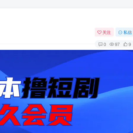
关注
私信
0
97
9