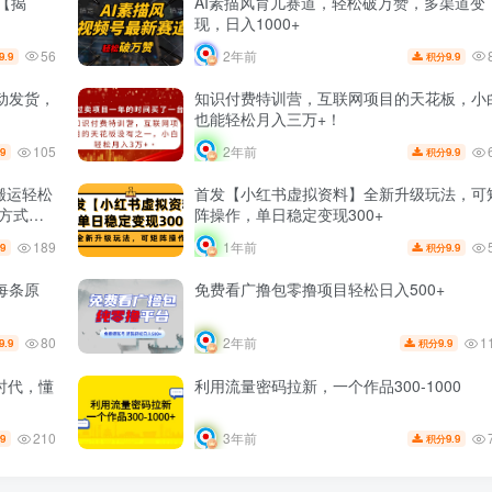
【揭
AI素描风育儿赛道，轻松破万赞，多渠道变
现，日入1000+
56
2年前
9.9
9.9
积分
动发货，
知识付费特训营，互联网项目的天花板，小
也能轻松月入三万+！
105
2年前
.9
9.9
积分
搬运轻松
首发【小红书虚拟资料】全新升级玩法，可
现方式揭
阵操作，单日稳定变现300+
189
1年前
.9
9.9
积分
每条原
免费看广撸包零撸项目轻松日入500+
80
1
2年前
9.9
9.9
积分
时代，懂
利用流量密码拉新，一个作品300-1000
210
3年前
.9
9.9
积分