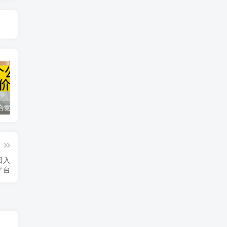
同花顺集合竞价选股公式，一招抓涨停让你秒变打板高手！
2024最新K线训练软件排行榜！股民福利，十款专业分析工具全揭秘！
短线交易必须要懂的术语有哪些？股票分时水上、水下是什么意思？
篇
日入
平台