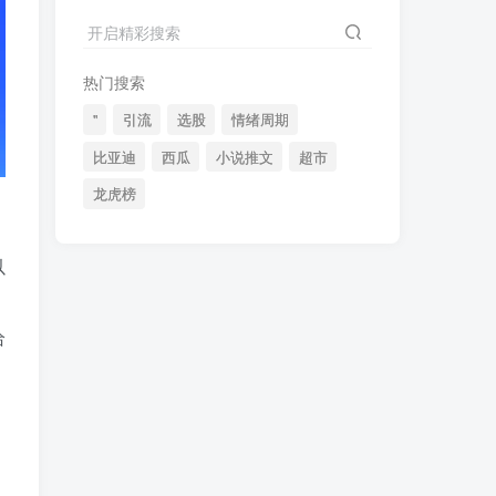
2024最新K线训练软件排行榜！股民福利，十款专业分析工具全揭秘！
4
开启精彩搜索
短线交易必须要懂的术语有哪些？股票分时水上、水下是什么意思？
5
热门搜索
全程图解超详细！何为打板以及打板战法的精髓
6
"
引流
选股
情绪周期
比亚迪
西瓜
小说推文
超市
龙虎榜
(49)
(48)
(46)
(40)
(40)
(38)
以
(37)
(35)
(32)
(32)
(30)
(28)
(25)
(24)
(22)
给
(21)
(20)
(18)
(16)
(15)
(15)
(14)
(14)
(12)
(12)
(12)
(11)
(10)
(7)
(7)