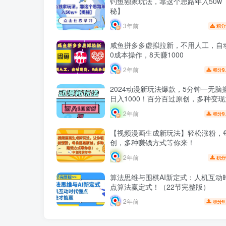
钓鱼独家玩法，靠这个思路年入50w 
秘】
3年前
积分
咸鱼拼多多虚拟拉新，不用人工，自
0成本操作，8天赚1000
2年前
9
积分
2024动漫新玩法爆款，5分钟一无脑
日入1000！百分百过原创，多种变
秘！
2年前
9
积分
【视频漫画生成新玩法】轻松涨粉，
创，多种赚钱方式等你来！
2年前
积分
算法思维与围棋AI新定式：人机互动
点算法赢定式！（22节完整版）
2年前
9
积分