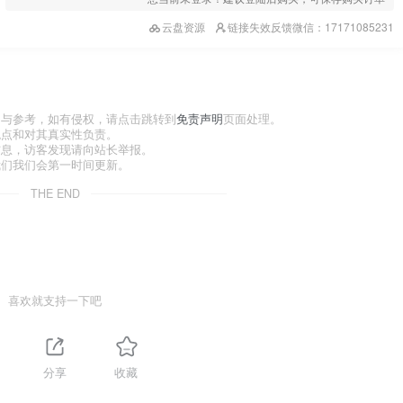
云盘资源
链接失效反馈微信：17171085231
习与参考，如有侵权，请点击跳转到
免责声明
页面处理。
观点和对其真实性负责。
信息，访客发现请向站长举报。
我们我们会第一时间更新。
THE END
喜欢就支持一下吧
分享
收藏