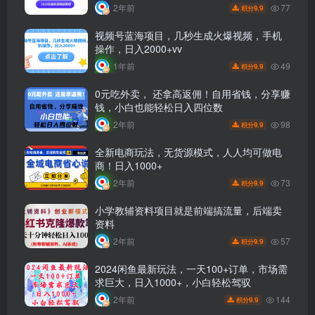
秘！
77
2年前
9.9
积分
视频号蓝海项目，几秒生成火爆视频，手机
操作，日入2000+vv
49
1年前
9.9
积分
0元吃外卖， 还拿高返佣！自用省钱，分享赚
钱，小白也能轻松日入四位数
98
2年前
9.9
积分
全新电商玩法，无货源模式，人人均可做电
商！日入1000+
73
2年前
9.9
积分
小学教辅资料项目就是前端搞流量，后端卖
资料
57
2年前
9.9
积分
2024闲鱼最新玩法，一天100+订单，市场需
求巨大，日入1000+，小白轻松驾驭
144
2年前
9.9
积分