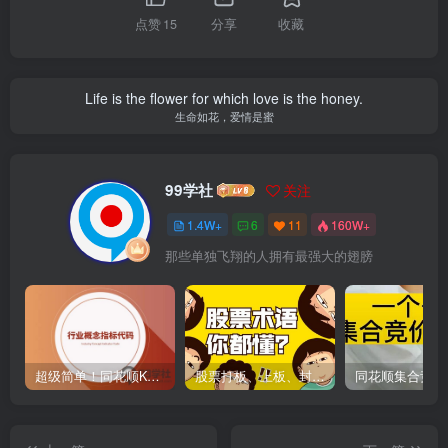
点赞
15
分享
收藏
Life is the flower for which love is the honey.
生命如花，爱情是蜜
99学社
关注
1.4W+
6
11
160W+
那些单独飞翔的人拥有最强大的翅膀
超级简单！同花顺K线界面显示行业概念指标代码图解
股票打板、上板、封板、翘板、炸板是什么意思？炒股你必须懂的暗语！