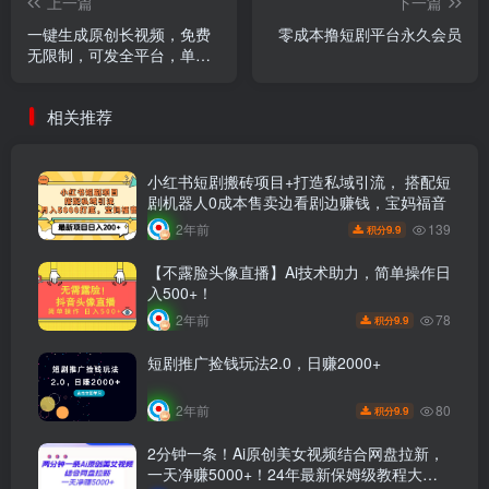
上一篇
下一篇
一键生成原创长视频，免费
零成本撸短剧平台永久会员
无限制，可发全平台，单账
号日入2000+
相关推荐
小红书短剧搬砖项目+打造私域引流， 搭配短
剧机器人0成本售卖边看剧边赚钱，宝妈福音
139
2年前
9.9
积分
【不露脸头像直播】Ai技术助力，简单操作日
入500+！
78
2年前
9.9
积分
短剧推广捡钱玩法2.0，日赚2000+
80
2年前
9.9
积分
2分钟一条！Ai原创美女视频结合网盘拉新，
一天净赚5000+！24年最新保姆级教程大揭