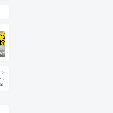
同花顺集合竞价选股公式，一招抓涨停让你秒变打板高手！
2024最新K线训练软件排行榜！股民福利，十款专业分析工具全揭秘！
短线交易必须要懂的术语有哪些？股票分时水上、水下是什么意思？
篇
日入
00+