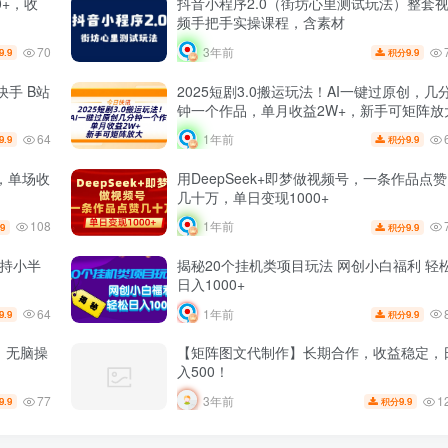
0+，收
抖音小程序2.0（街坊心里测试玩法）整套
频手把手实操课程，含素材
70
3年前
9.9
9.9
积分
快手 B站
2025短剧3.0搬运玩法！AI一键过原创，几
钟一个作品，单月收益2W+，新手可矩阵放
64
1年前
9.9
9.9
积分
，单场收
用DeepSeek+即梦做视频号，一条作品点赞
几十万，单日变现1000+
108
1年前
.9
9.9
积分
坚持小半
揭秘20个挂机类项目玩法 网创小白福利 轻
日入1000+
64
1年前
9.9
9.9
积分
，无脑操
【矩阵图文代制作】长期合作，收益稳定，
入500！
77
1
3年前
9.9
9.9
积分