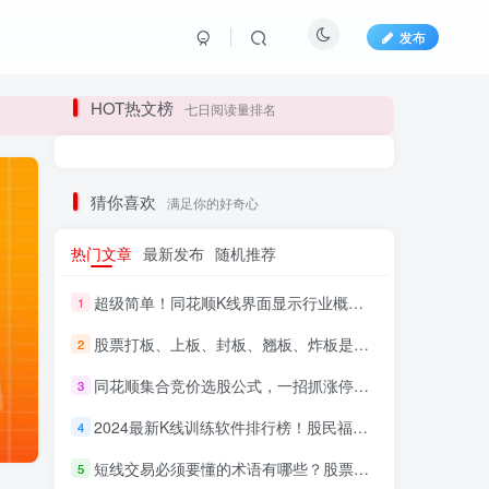
发布
长期更新各大精品创业项目！
HOT热文榜
七日阅读量排名
长期更新各大精品创业项目！
猜你喜欢
满足你的好奇心
热门文章
最新发布
随机推荐
超级简单！同花顺K线界面显示行业概念指标代码图解
1
股票打板、上板、封板、翘板、炸板是什么意思？炒股你必须懂的暗语！
2
同花顺集合竞价选股公式，一招抓涨停让你秒变打板高手！
3
HI！请登录
2024最新K线训练软件排行榜！股民福利，十款专业分析工具全揭秘！
4
短线交易必须要懂的术语有哪些？股票分时水上、水下是什么意思？
登录
注册
5