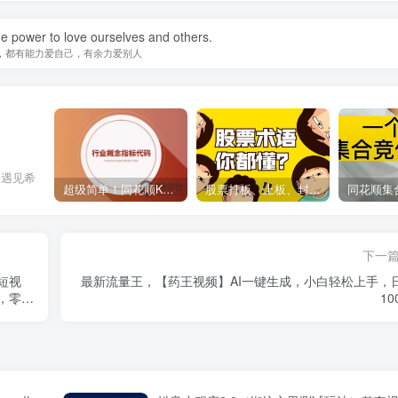
e power to love ourselves and others.
，都有能力爱自己，有余力爱别人
会遇见希
超级简单！同花顺K线界面显示行业概念指标代码图解
股票打板、上板、封板、翘板、炸板是什么意思？炒股你必须懂的暗语！
下一
“短视
最新流量王，【药王视频】AI一键生成，小白轻松上手，
，零基
10