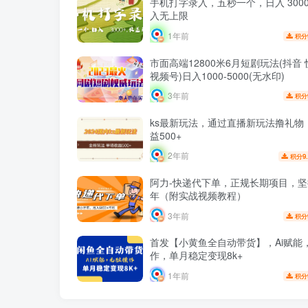
手机打字录入，五秒一个，日入 300
入无上限
1年前
积分
市面高端12800米6月短剧玩法(抖音 
视频号)日入1000-5000(无水印)
3年前
积分
ks最新玩法，通过直播新玩法撸礼物
益500+
2年前
9
积分
阿力-快递代下单，正规长期项目，
年（附实战视频教程）
3年前
积分
首发【小黄鱼全自动带货】，Ai赋能
作，单月稳定变现8k+
1年前
积分