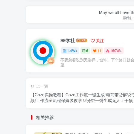
May we all have th
愿我们
99学社
关注
1.4W+
6
11
160W+
不要急着说别无选择，也许、下个路口就
望
上一篇
【Coze实操教程】Coze工作流一键生成“电商带货解说
频!工作流全流程保姆级教学 !2分钟一键生成无人工干预
础小白保姆级教程!
相关推荐