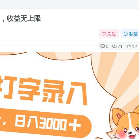
+，收益无上限
关注
私信
0
71
12