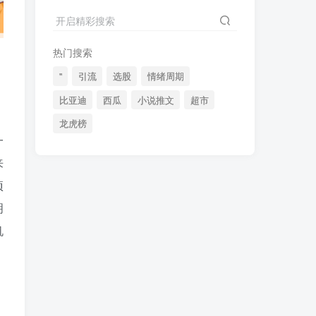
2024最新K线训练软件排行榜！股民福利，十款专业分析工具全揭秘！
4
开启精彩搜索
短线交易必须要懂的术语有哪些？股票分时水上、水下是什么意思？
5
热门搜索
全程图解超详细！何为打板以及打板战法的精髓
6
"
引流
选股
情绪周期
比亚迪
西瓜
小说推文
超市
龙虎榜
(49)
(48)
(46)
一
(40)
(40)
(38)
来
(37)
(35)
(32)
项
(32)
(30)
(28)
明
(25)
(24)
(22)
机
(21)
(20)
(18)
(16)
(15)
(15)
(14)
(14)
(12)
(12)
(12)
(11)
(10)
(7)
(7)