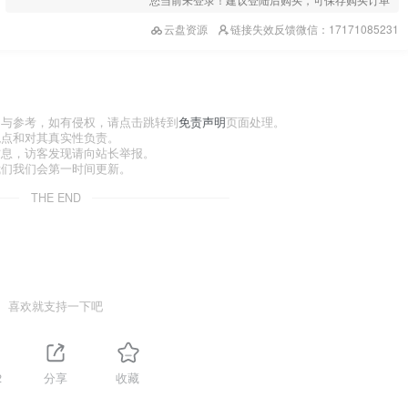
云盘资源
链接失效反馈微信：17171085231
习与参考，如有侵权，请点击跳转到
免责声明
页面处理。
观点和对其真实性负责。
信息，访客发现请向站长举报。
我们我们会第一时间更新。
THE END
喜欢就支持一下吧
2
分享
收藏