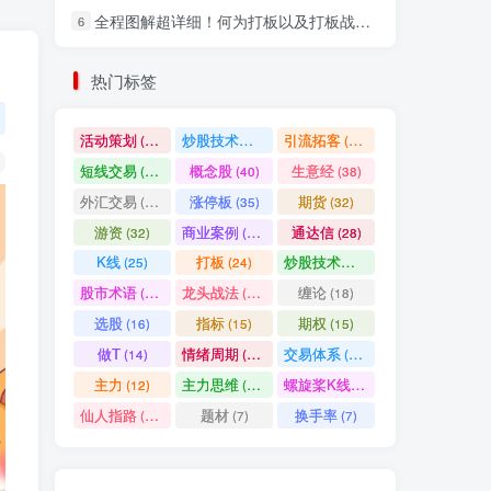
全程图解超详细！何为打板以及打板战法的精髓
6
社交账号登录
热门标签
微信登录
活动策划
炒股技术指标
引流拓客
(49)
(48)
(46)
短线交易
概念股
生意经
(40)
(40)
(38)
七日阅读量排名
外汇交易
涨停板
期货
(37)
(35)
(32)
游资
商业案例
通达信
(32)
(30)
(28)
K线
打板
炒股技术形态
(25)
(24)
(22)
满足你的好奇心
股市术语
龙头战法
缠论
(21)
(20)
(18)
热门文章
最新发布
随机推荐
选股
指标
期权
(16)
(15)
(15)
做T
情绪周期
交易体系
(14)
(14)
(12)
超级简单！同花顺K线界面显示行业概念指标代码图解
1
主力
主力思维
螺旋桨K线
(12)
(12)
(11)
股票打板、上板、封板、翘板、炸板是什么意思？炒股你必须懂的暗语！
2
仙人指路
题材
换手率
(10)
(7)
(7)
同花顺集合竞价选股公式，一招抓涨停让你秒变打板高手！
3