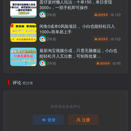
蛋仔派对懒人玩法：十单150，单日变现
3000+，一部手机即可操作
122
2年前
9.9
积分
闲鱼0成本0风险项目， 小白也能轻松日入
1000+简单易上手
102
2年前
9.9
积分
最新淘宝视频分成，只需无脑搬运，小白也
能轻松月入五位数，可矩阵批量…
95
2年前
9.9
积分
评论
抢沙发
请登录后发表评论
登录
注册