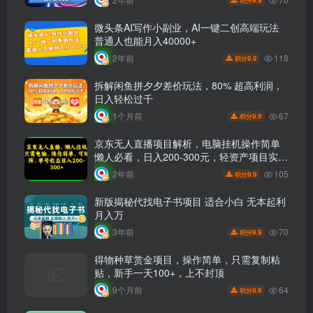
9.9
积分
微头条AI写作小副业，AI一键二创高端玩法
普通人也能月入40000+
118
2年前
9.9
积分
拆解闲鱼拼夕夕差价玩法，80% 超高利润，
日入轻松过千
67
1个月前
9.9
积分
京东无人直播项目解析，电脑挂机操作简单
懒人必看，日入200-300元，轻资产项目实操
分享
105
2年前
9.9
积分
新版揭秘代找电子书项目 适合小白 无本起利
月入万
70
3年前
9.9
积分
得物种草赏金项目，操作简单，只需复制粘
贴，新手一天100+，上不封顶
64
9个月前
9.9
积分