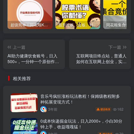
超级简单！同花顺K线界面显示行业概念指标代码图解
股票打板、上板、封板、翘板、炸板是什么意思？炒股你必须懂的暗语！
上一篇
下一篇
AI助力健康饮食账号，日入
互联网项目终点站，普通人
500+，一分钟一个原创作
如何在互联网上创业，实现
品，小白轻松实现引流赚
月入5w年入60w，改变思
钱！
维，实现逆天改命
相关推荐
音乐号疯狂涨粉玩法教程！保姆级教程附多
种拓展变现方式！
162
3年前
9.9
积分
0成本快递掘金玩法，日入2000+，小白30分
钟上手，收益嘎嘎猛！
70
2年前