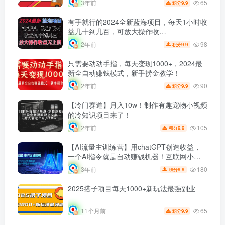
65
3年前
9.9
积分
有手就行的2024全新蓝海项目，每天1小时收
益几十到几百，可放大操作收…
98
2年前
9.9
积分
只需要动动手指，每天变现1000+，2024最
新全自动赚钱模式，新手捞金教学！
90
2年前
9.9
积分
【冷门赛道】月入10w！制作有趣宠物小视频
的冷知识项目来了！
105
2年前
9.9
积分
【AI流量主训练营】用chatGPT创造收益，
一个AI指令就是自动赚钱机器！互联网小白
也能快速拿到结果，无实操不分享！
180
3年前
9.9
积分
2025搭子项目每天1000+新玩法最强副业
65
11个月前
9.9
积分