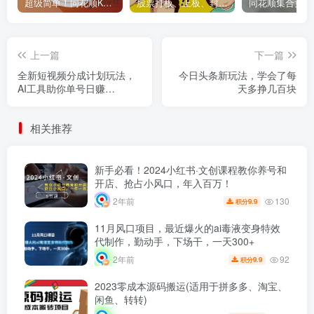
超级简单！同花顺K线界面显示行业概念指标代码图解
股票打板、上板、封板、翘板、炸板是什么意思？炒股你必须懂的暗语！
上一篇
下一篇
全新短视频分成计划玩法，
今日头条新玩法，学会了每
AI工具助你单号日赚
天多挣几百块
1000+，可批量操作
相关推荐
新手必看！2024小红书·文创课程教你养号和
开店、抢占小风口，年入百万！
130
2年前
9.9
积分
11月风口项目，最近爆火的ai毒液变身特效
代制作，勤动手，下场干，一天300+
92
2年前
9.9
积分
2023零成本源码搬运(适用于拼多多、淘宝、
闲鱼、转转)