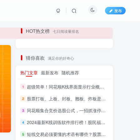
发布
长期更新各大精品创业项目！
HOT热文榜
七日阅读量排名
长期更新各大精品创业项目！
猜你喜欢
满足你的好奇心
热门文章
最新发布
随机推荐
超级简单！同花顺K线界面显示行业概念指标代码图解
1
股票打板、上板、封板、翘板、炸板是什么意思？炒股你必须懂的暗语！
2
同花顺集合竞价选股公式，一招抓涨停让你秒变打板高手！
3
HI！请登录
2024最新K线训练软件排行榜！股民福利，十款专业分析工具全揭秘！
4
短线交易必须要懂的术语有哪些？股票分时水上、水下是什么意思？
登录
注册
5