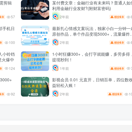
需剪辑
某付费文章：金融行业有未来吗？普通人如
利用金融行业发财?(附财富密码)
57
2年前
9.9
9.9
积分
部手机日
最新扎心情感文案玩法，独家小白一分钟一
原创作品，单个作品变现5000+，流量爆炸
（附完整渠道）
100
2年前
.9
9.9
积分
人小铃铛
1小时狂赚300+，会打字就能赚，多劳多得
意火爆中
提现秒到！
124
1年前
.9
9.9
积分
000+
影视会员 0.01 元直开，日销百单，四位数
益轻松入账！
92
1
2年前
9.9
9.9
积分