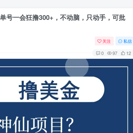
单号一会狂撸300+，不动脑，只动手，可批
关注
私信
0
97
12