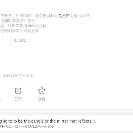
习与参考，如有侵权，请点击跳转到
免责声明
页面处理。
观点和对其真实性负责。
信息，访客发现请向站长举报。
我们我们会第一时间更新。
THE END
喜欢就支持一下吧
2
分享
收藏
ight: to be the candle or the mirror that reflects it.
两种方式：成为一支蜡烛或当一面镜子