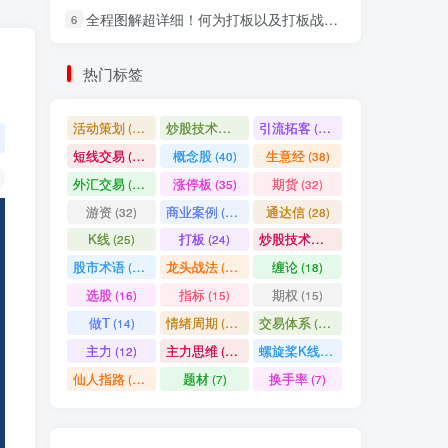
全程图解超详细！何为打板以及打板战法的精髓
6
社交账号登录
热门标签
微信登录
活动策划
炒股技术指标
引流拓客
(49)
(48)
(46)
短线交易
概念股
生意经
(40)
(40)
(38)
七日阅读量排名
外汇交易
涨停板
期货
(37)
(35)
(32)
游资
商业案例
通达信
(32)
(30)
(28)
K线
打板
炒股技术形态
(25)
(24)
(22)
满足你的好奇心
股市术语
龙头战法
缠论
(21)
(20)
(18)
热门文章
最新发布
随机推荐
选股
指标
期权
(16)
(15)
(15)
做T
情绪周期
交易体系
(14)
(14)
(12)
超级简单！同花顺K线界面显示行业概念指标代码图解
1
主力
主力思维
螺旋桨K线
(12)
(12)
(11)
股票打板、上板、封板、翘板、炸板是什么意思？炒股你必须懂的暗语！
2
仙人指路
题材
换手率
(10)
(7)
(7)
同花顺集合竞价选股公式，一招抓涨停让你秒变打板高手！
3