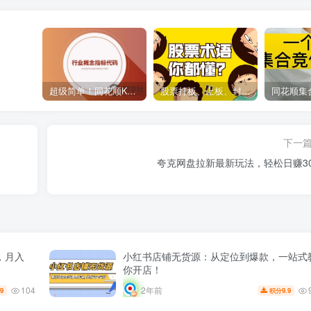
超级简单！同花顺K线界面显示行业概念指标代码图解
股票打板、上板、封板、翘板、炸板是什么意思？炒股你必须懂的暗语！
下一
夸克网盘拉新最新玩法，轻松日赚30
，月入
小红书店铺无货源：从定位到爆款，一站式
你开店！
104
2年前
.9
9.9
积分