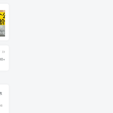
同花顺集合竞价选股公式，一招抓涨停让你秒变打板高手！
2024最新K线训练软件排行榜！股民福利，十款专业分析工具全揭秘！
短线交易必须要懂的术语有哪些？股票分时水上、水下是什么意思？
篇
0+
教
98