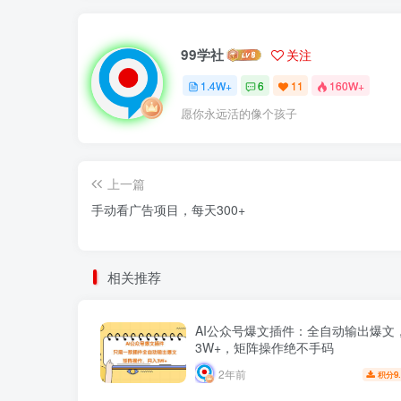
99学社
关注
1.4W+
6
11
160W+
愿你永远活的像个孩子
上一篇
手动看广告项目，每天300+
相关推荐
AI公众号爆文插件：全自动输出爆文
3W+，矩阵操作绝不手码
2年前
9
积分