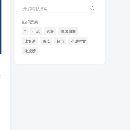
2024最新K线训练软件排行榜！股民福利，十款专业分析工具全揭秘！
4
开启精彩搜索
短线交易必须要懂的术语有哪些？股票分时水上、水下是什么意思？
5
热门搜索
全程图解超详细！何为打板以及打板战法的精髓
6
"
引流
选股
情绪周期
比亚迪
西瓜
超市
小说推文
龙虎榜
(49)
(48)
(46)
(40)
(40)
(38)
(37)
(35)
(32)
不
(32)
(30)
(28)
(25)
(24)
(22)
(21)
(20)
(18)
(16)
(15)
(15)
(14)
(14)
(12)
(12)
(12)
(11)
(10)
(7)
(7)