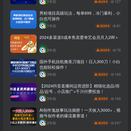
127
1年前
9.9
积分
男粉项目高级玩法，每单899，冷门暴利，小
白也可操作
81
1年前
9.9
积分
2024多渠道0成本售卖爱奇艺会员月入2W＋
76
2年前
9.9
积分
国外手机挂机撸美刀项目！日入300刀！小白
也能轻松操作！
190
3年前
9.9
积分
【2024抖音直播间运营进阶】精细化选品/排
品/起号，小店推广+千川付费投放！
169
3年前
9.9
积分
AI创作鬼故事玩法揭密！一天收入3000+，视
频号创作者的爆流量赛道！
247
2年前
9.9
积分