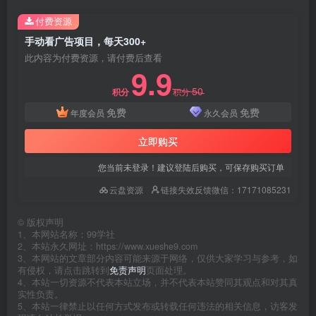
付费资源
手动看广告项目，每天300+
此内容为付费资源，请付费后查看
9.9
50
积分
积分
免费
免费
年度会员
永久会员
立即购买
您当前未登录！建议登陆后购买，可保存购买订单
云盘资源
链接失效反馈微信：17171085231
©
版权声明
1、本网站名称：99学社
2、本站永久网址：https://www.xueshe9.com
3、本网站的文章部分内容可能来源于网络，仅供大家学习与参考，如
有侵权，请点击跳转到
免责声明
页面处理。
4、本站一切资源不代表本站立场，并不代表本站赞同其观点和对其真
实性负责。
5、本站一律禁止以任何方式发布或转载任何违法的相关信息，访客发