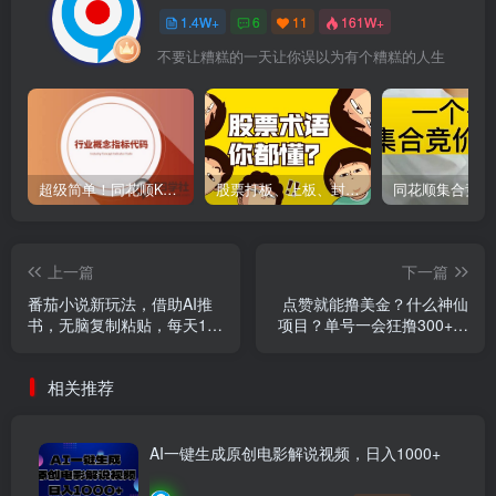
1.4W+
6
11
161W+
不要让糟糕的一天让你误以为有个糟糕的人生
超级简单！同花顺K线界面显示行业概念指标代码图解
股票打板、上板、封板、翘板、炸板是什么意思？炒股你必须懂的暗语！
上一篇
下一篇
番茄小说新玩法，借助AI推
点赞就能撸美金？什么神仙
书，无脑复制粘贴，每天10
项目？单号一会狂撸300+，
分钟，新手小白轻松收益
不动脑，只动手，可批量，
400+
超简单
相关推荐
AI一键生成原创电影解说视频，日入1000+