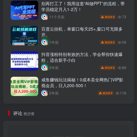
别再打工了！我用这套“AI做PPT”的流程，带
学员稳定月入1-2万！
73
11个月前
9.9
积分
百度云挂机，单窗口每天25+,窗口可无限多
开。
59
1年前
9.9
积分
抖音涨粉特别有效的方法，学会帮你快速爆
粉，适合新手小白
86
2年前
9.9
积分
咸鱼赚钱玩法揭秘！0成本卖全网热门VIP影
视会员，日入200-500！
118
2年前
9.9
积分
评论
抢沙发