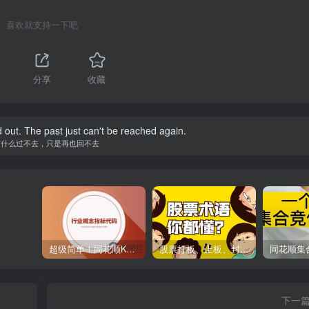
喜欢就支持一下吧
分享
收藏
d out. The past just can't be reached again.
有什么过不去，只是再也回不去
超级简单！同花顺K线界面显示行业概念指标代码图解
股票打板、上板、封板、翘板、炸板是什么意思？炒股你必须懂的暗语！
下一