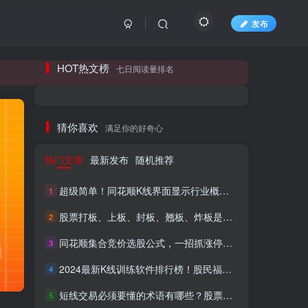
发布
长期更新各大精品创业项目！
HOT热文榜
七日阅读量排名
长期更新各大精品创业项目！
猜你喜欢
满足你的好奇心
热门文章
最新发布
随机推荐
超级简单！同花顺K线界面显示行业概念指标代码图解
1
股票打板、上板、封板、翘板、炸板是什么意思？炒股你必须懂的暗语！
2
同花顺集合竞价选股公式，一招抓涨停让你秒变打板高手！
3
HI！请登录
2024最新K线训练软件排行榜！股民福利，十款专业分析工具全揭秘！
4
短线交易必须要懂的术语有哪些？股票分时水上、水下是什么意思？
登录
注册
5