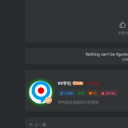
点赞
9
Nothing can't be figure
没
99学社
关注
1.4W+
6
11
161W+
有时候必须做自己的英雄
上一篇