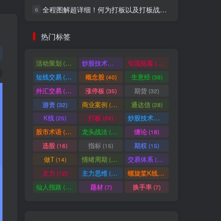
全程图解超详细！何为打板以及打板战法的精髓
6
社交账号登录
热门标签
微信登录
活动策划
炒股技术指标
引流拓客
(49)
(48)
(46)
短线交易
概念股
生意经
(40)
(40)
(38)
七日阅读量排名
外汇交易
涨停板
期货
(37)
(35)
(32)
游资
商业案例
通达信
(32)
(30)
(28)
K线
打板
炒股技术形态
(25)
(24)
(22)
满足你的好奇心
股市术语
龙头战法
缠论
(21)
(20)
(18)
热门文章
最新发布
随机推荐
选股
指标
期权
(16)
(15)
(15)
做T
情绪周期
交易体系
(14)
(14)
(12)
超级简单！同花顺K线界面显示行业概念指标代码图解
1
主力
主力思维
螺旋桨K线
(12)
(12)
(11)
股票打板、上板、封板、翘板、炸板是什么意思？炒股你必须懂的暗语！
2
仙人指路
题材
换手率
(10)
(7)
(7)
同花顺集合竞价选股公式，一招抓涨停让你秒变打板高手！
3