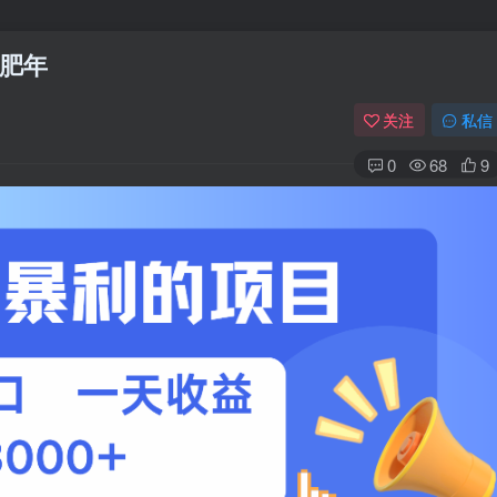
肥年
关注
私信
0
68
9