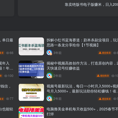
靠卖绝版书电子版赚米，日入200
，单日最
拆解小红书蓝海赛道：剧本杀副业项目，玩
思路一条龙分享给你【1节视频】
66
3年前
9.9
9.9
积分
现年入
揭秘中视频高效创作方法，打造原创内容，
秘籍！年入
天快速启号狂赚收益
100
1
2年前
.9
9.9
积分
赚钱信，
视频号最新玩法，每日一小时月入5000+视
号月入5000+，最新玩法助你轻松赚钱！省
省力，小白也能上手！
77
2年前
9.9
9.9
积分
小白也能轻
电脑撸美金单机每天收益500+，2025春节
打烊