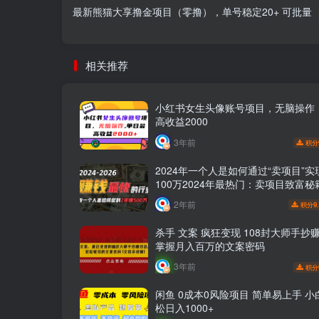
最新熊猫大享撸金项目（零撸），单号稳定20+ 可批量
相关推荐
小红书女生头像账号项目，无脑操作
高收益2000
3年前
积分
2024年一个人是如何通过“卖项目”实
100万2024年最热门：卖项目致富
百万轻松实现！
2年前
9
积分
杀手 文案 疯狂变现 108封大师手抄
掌握月入百万的文案密码
3年前
积分
闲鱼 0成本0风险项目 简单易上手 
松日入1000+