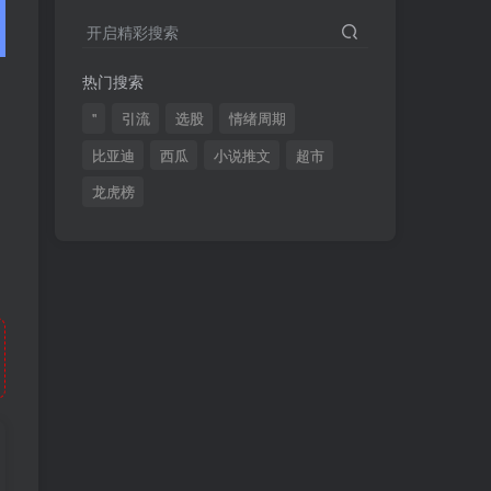
2024最新K线训练软件排行榜！股民福利，十款专业分析工具全揭秘！
4
开启精彩搜索
短线交易必须要懂的术语有哪些？股票分时水上、水下是什么意思？
5
热门搜索
全程图解超详细！何为打板以及打板战法的精髓
6
"
引流
选股
情绪周期
比亚迪
西瓜
小说推文
超市
龙虎榜
(49)
(48)
(46)
(40)
(40)
(38)
(37)
(35)
(32)
(32)
(30)
(28)
(25)
(24)
(22)
(21)
(20)
(18)
(16)
(15)
(15)
(14)
(14)
(12)
(12)
(12)
(11)
(10)
(7)
(7)