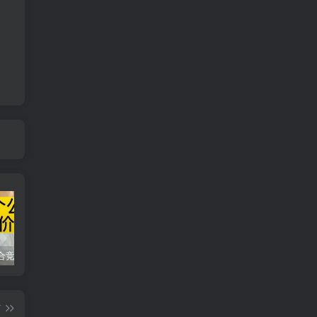
同花顺集合竞价选股公式，一招抓涨停让你秒变打板高手！
2024最新K线训练软件排行榜！股民福利，十款专业分析工具全揭秘！
短线交易必须要懂的术语有哪些？股票分时水上、水下是什么意思？
篇