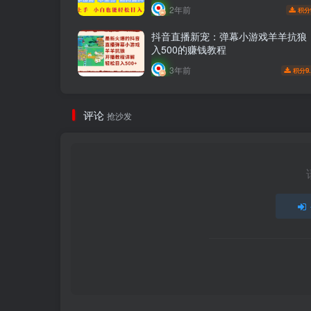
2年前
积分
抖音直播新宠：弹幕小游戏羊羊抗狼
入500的赚钱教程
3年前
9
积分
评论
抢沙发