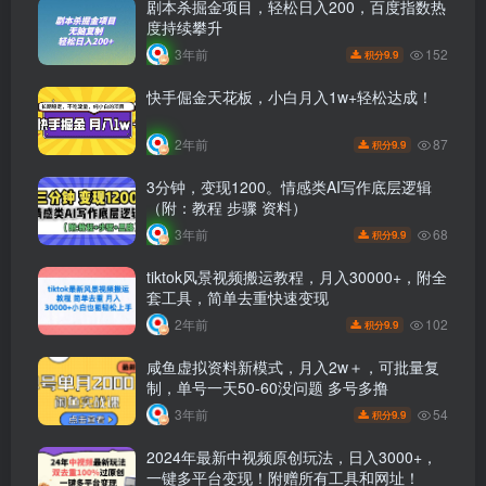
剧本杀掘金项目，轻松日入200，百度指数热
度持续攀升
152
3年前
9.9
积分
快手倔金天花板，小白月入1w+轻松达成！
87
2年前
9.9
积分
3分钟，变现1200。情感类AI写作底层逻辑
（附：教程 步骤 资料）
68
3年前
9.9
积分
tiktok风景视频搬运教程，月入30000+，附全
套工具，简单去重快速变现
102
2年前
9.9
积分
咸鱼虚拟资料新模式，月入2w＋，可批量复
制，单号一天50-60没问题 多号多撸
54
3年前
9.9
积分
2024年最新中视频原创玩法，日入3000+，
一键多平台变现！附赠所有工具和网址！