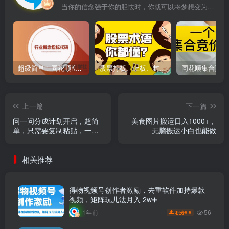
当你的信念强于你的胆怯时，你就可以将梦想变为现实了
超级简单！同花顺K线界面显示行业概念指标代码图解
股票打板、上板、封板、翘板、炸板是什么意思？炒股你必须懂的暗语！
上一篇
下一篇
问一问分成计划开启，超简
美食图片搬运日入1000+，
单，只需要复制粘贴，一天
无脑搬运小白也能做
也能收入几百
相关推荐
得物视频号创作者激励，去重软件加持爆款
视频，矩阵玩儿法月入 2w➕
56
1年前
9.9
积分