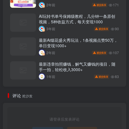
171
2年前
9.9
积分
AI玩转书单号保姆级教程，几分钟一条原创
视频，5种收益方式，每天变现1000
90
3年前
9.9
积分
最新Ai烟花盛火秀玩法，1条视频点赞50万，
单日变现1000+
107
2年前
9.9
积分
最新违章拍照赚钱，解气又赚钱的项目，随
手一拍，轻松收入3000+
83
1年前
9.9
积分
评论
抢沙发
请登录后发表评论