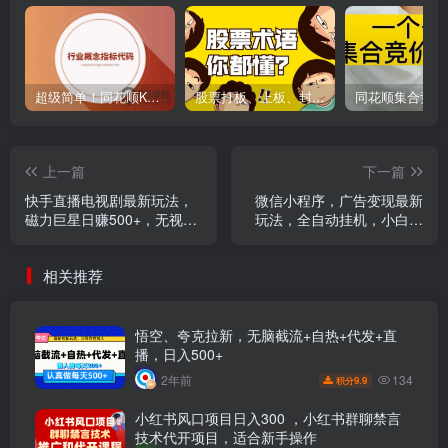
超级简单！同花顺K线界面显示行业概念指标代码图解
股票打板、上板、封板、翘板、炸板是什么意思？炒股你必须懂的暗语！
上一篇
下一篇
快手直播电视剧最新玩法，
微信小程序，广告变现最新
磁力巨星日赚500+，无视版
玩法，全自动挂机，小白也
权违规提示，可清除违规记
能轻松日入2000+
录
相关推荐
悟空、夸克拉新，无脑截流+自热+代发+直
播，日入500+
134
2年前
9.9
积分
小红书风口项目日入300 ，小红书群聊禁言
技术代开项目，适合新手操作