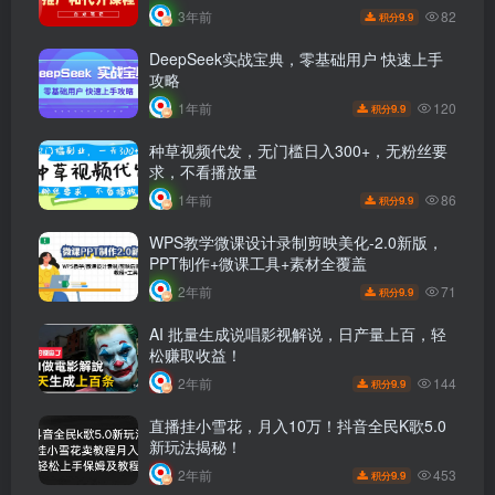
82
3年前
9.9
积分
DeepSeek实战宝典，零基础用户 快速上手
攻略
120
1年前
9.9
积分
种草视频代发，无门槛日入300+，无粉丝要
求，不看播放量
86
1年前
9.9
积分
WPS教学微课设计录制剪映美化-2.0新版，
PPT制作+微课工具+素材全覆盖
71
2年前
9.9
积分
AI 批量生成说唱影视解说，日产量上百，轻
松赚取收益！
144
2年前
9.9
积分
直播挂小雪花，月入10万！抖音全民K歌5.0
新玩法揭秘！
453
2年前
9.9
积分