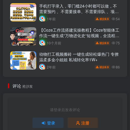
手机打字录入，零门槛24小时都可以做，不
需要预约 、不需要接单、不需要排队 、项目
不限量，按照图片的字输入即可
54
1年前
9.9
积分
【Coze工作流搭建实操教程】Coze智能体工
作流一键生成“万物进化史“短视频，全流程保
姆级教学—AI视频制作教程_AI创作_AI短片
75
10个月前
9.9
积分
_AI脚本_AI绘画_AIGC人工智能！
动物打工视频搬砖 一键生成轻松爆热门 专撩
温柔多金小姐姐 私域转化率1W+
86
2年前
9.9
积分
评论
抢沙发
请登录后发表评论
登录
注册