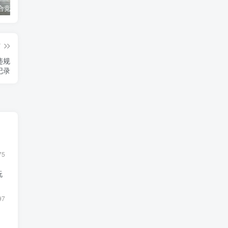
同花顺集合竞价选股公式，一招抓涨停让你秒变打板高手！
2024最新K线训练软件排行榜！股民福利，十款专业分析工具全揭秘！
短线交易必须要懂的术语有哪些？股票分时水上、水下是什么意思？
篇
违规
记录
75
玩
97
，