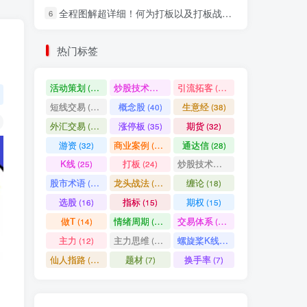
全程图解超详细！何为打板以及打板战法的精髓
6
社交账号登录
热门标签
微信登录
活动策划
炒股技术指标
引流拓客
(49)
(48)
(46)
短线交易
概念股
生意经
(40)
(40)
(38)
七日阅读量排名
外汇交易
涨停板
期货
(37)
(35)
(32)
游资
商业案例
通达信
(32)
(30)
(28)
K线
打板
炒股技术形态
(25)
(24)
(22)
满足你的好奇心
股市术语
龙头战法
缠论
(21)
(20)
(18)
热门文章
最新发布
随机推荐
选股
指标
期权
(16)
(15)
(15)
做T
情绪周期
交易体系
(14)
(14)
(12)
超级简单！同花顺K线界面显示行业概念指标代码图解
1
主力
主力思维
螺旋桨K线
(12)
(12)
(11)
股票打板、上板、封板、翘板、炸板是什么意思？炒股你必须懂的暗语！
2
仙人指路
题材
换手率
(10)
(7)
(7)
同花顺集合竞价选股公式，一招抓涨停让你秒变打板高手！
3