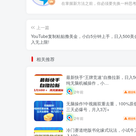
在掌握新方法之前，你必须要先换一种思
上一篇
YouTube复制粘贴撸美金，小白5分钟上手，日入500美
入无上限!
相关推荐
最新快手“王牌竞速”自撸拉新，日入5
纯无脑机械操作，小…
2年前
9
积分
无脑操作!中视频双重去重，100%原
三天必爆号，月入3万+
2年前
9
积分
冷门赛道绝版书化缘式玩法，小试牛
入100+