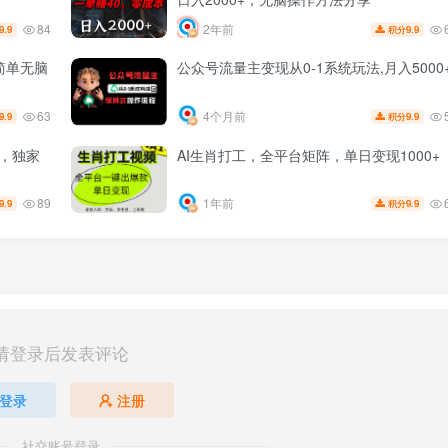
84
2年前
9.9
9.9
积分
简单无脑
公众号流量主变现从0-1系统玩法,月入5000
63
4个月前
9.9
9.9
积分
划，独家
AI生肖打工，全平台矩阵，单日变现1000+
89
1年前
9.9
9.9
积分
请登录后发表评论
登录
注册
社交账号登录