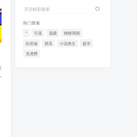
2024最新K线训练软件排行榜！股民福利，十款专业分析工具全揭秘！
4
开启精彩搜索
短线交易必须要懂的术语有哪些？股票分时水上、水下是什么意思？
5
热门搜索
全程图解超详细！何为打板以及打板战法的精髓
6
"
引流
选股
情绪周期
比亚迪
西瓜
小说推文
超市
龙虎榜
(49)
(48)
(46)
去
(40)
(40)
(38)
(37)
(35)
(32)
个
(32)
(30)
(28)
(25)
(24)
(22)
(21)
(20)
(18)
(16)
(15)
(15)
(14)
(14)
(12)
(12)
(12)
(11)
(10)
(7)
(7)