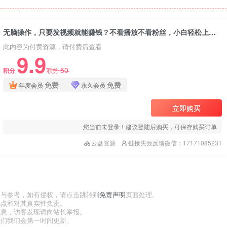
无脑操作，只要发视频就能赚钱？不看播放不看粉丝，小白轻松上手，一天1000+
此内容为付费资源，请付费后查看
9.9
50
积分
积分
免费
免费
年度会员
永久会员
立即购买
您当前未登录！建议登陆后购买，可保存购买订单
云盘资源
链接失效反馈微信：17171085231
习与参考，如有侵权，请点击跳转到
免责声明
页面处理。
观点和对其真实性负责。
信息，访客发现请向站长举报。
我们我们会第一时间更新。