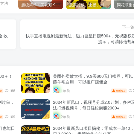
考方法
超级简单！同花顺K线界面显示行业概念指标代码图解
股票打板、上板、封板、翘板、炸板是什么意思？炒股你必须懂的暗语！
下一
金!收
快手直播电视剧最新玩法，磁力巨星日赚500+，无视版权
提示，可清除违规
00＋！
美团外卖放大招，9.9买600无门槛券，可以
薅羊毛自用，可以推广赚佣金
188
1年前
.9
9.9
积分
创过审，
2024年新风口，视频号分成2.0计划，多种
法打爆视频号，每日轻松躺赚2000+
109
2年前
.9
9.9
积分
刀也能日
2024年最新风口项目揭秘：零成本一单40
日入2000+，无脑操作方法分享