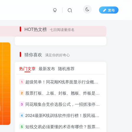
发布
长期更新各大精品创业项目！
HOT热文榜
七日阅读量排名
长期更新各大精品创业项目！
猜你喜欢
满足你的好奇心
热门文章
最新发布
随机推荐
超级简单！同花顺K线界面显示行业概念指标代码图解
1
股票打板、上板、封板、翘板、炸板是什么意思？炒股你必须懂的暗语！
2
同花顺集合竞价选股公式，一招抓涨停让你秒变打板高手！
3
HI！请登录
2024最新K线训练软件排行榜！股民福利，十款专业分析工具全揭秘！
4
短线交易必须要懂的术语有哪些？股票分时水上、水下是什么意思？
登录
注册
5