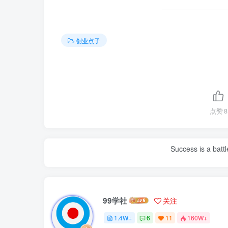
创业点子
点赞
8
Success is a bat
99学社
关注
1.4W+
6
11
160W+