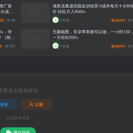
剧推广新
咸鱼流量虚拟掘金训练营 0成本每天十分钟
量分成，
作 轻松月入5000+
99
1年前
9.9
9.9
积分
0+，学
无脑截图，安卓苹果都可以做，一小时120
！（附完
一天轻松500+
103
1年前
.9
9.9
积分
请登录后发表评论
登录
注册
社交账号登录
微信登录