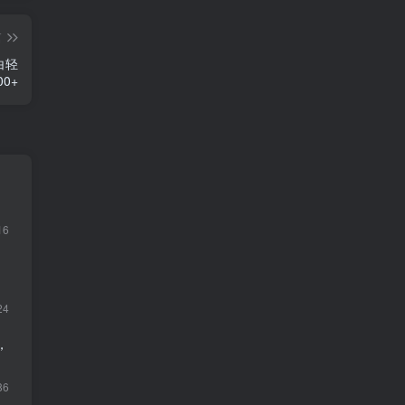
篇
白轻
0+
16
24
，
86