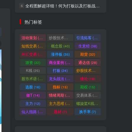
全程图解超详细！何为打板以及打板战法的精髓
6
社交账号登录
热门标签
微信登录
活动策划
炒股技术指标
引流拓客
(49)
(48)
(46)
短线交易
概念股
生意经
(40)
(40)
(38)
七日阅读量排名
外汇交易
涨停板
期货
(37)
(35)
(32)
游资
商业案例
通达信
(32)
(30)
(28)
K线
打板
炒股技术形态
(25)
(24)
(22)
满足你的好奇心
股市术语
龙头战法
缠论
(21)
(20)
(18)
热门文章
最新发布
随机推荐
选股
指标
期权
(16)
(15)
(15)
做T
情绪周期
交易体系
(14)
(14)
(12)
超级简单！同花顺K线界面显示行业概念指标代码图解
1
主力
主力思维
螺旋桨K线
(12)
(12)
(11)
股票打板、上板、封板、翘板、炸板是什么意思？炒股你必须懂的暗语！
2
仙人指路
题材
换手率
(10)
(7)
(7)
同花顺集合竞价选股公式，一招抓涨停让你秒变打板高手！
3