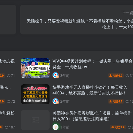
下一
无脑操作，只要发视频就能赚钱？不看播放不看粉丝，小
松上手，一天100
成动态视
VIVO中视频计划教程：一键去重，狂赚平台
奖金，一周收益1w！
71
3
3年前
9.9
9.9
积分
0曝光，
快手游戏半无人直播挂小铃铛！每天收入
4000+，绝不露脸，最新防封技术揭秘！
72
1
2年前
9.9
9.9
积分
也能轻松
美团神会员外卖券膨胀推广项目，简单操作
日入300+（信息差玩法附渠道）
107
1年前
.9
9.9
积分