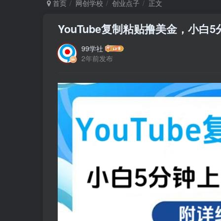
首页
网创学校
创业点子
正文
YouTube复制粘贴撸美金，小白5
99学社
2年前发布