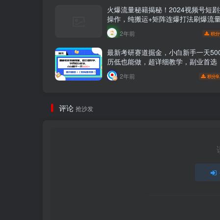
火爆流量秘籍揭秘！2024视频号短
操作，纯搬运+矩阵连爆打法刷爆流
小白月入20000！
2年前
积分
最新考研赛道掘金，小白新手一天50
历低也能做，超详细教学，副业首选
整资料）
2年前
9
积分
评论
抢沙发