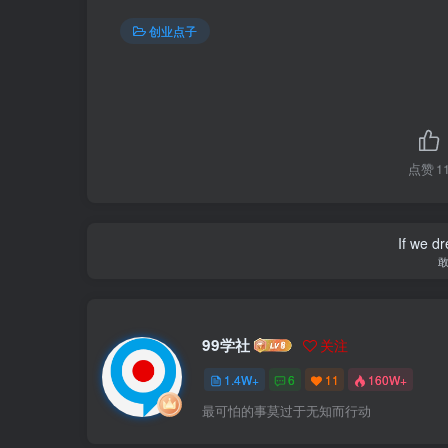
创业点子
点赞
1
If we dr
99学社
关注
1.4W+
6
11
160W+
最可怕的事莫过于无知而行动