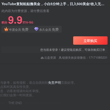
YouTube复制粘贴撸美金，小白5分钟上手，日入500美金!收入无上限!
此内容为付费资源，请付费后查看
9.9
50
积分
积分
免费
免费
年度会员
永久会员
立即购买
您当前未登录！建议登陆后购买，可保存购买订单
云盘资源
链接失效反馈微信：17171085231
习与参考，如有侵权，请点击跳转到
免责声明
页面处理。
观点和对其真实性负责。
信息，访客发现请向站长举报。
我们我们会第一时间更新。
THE END