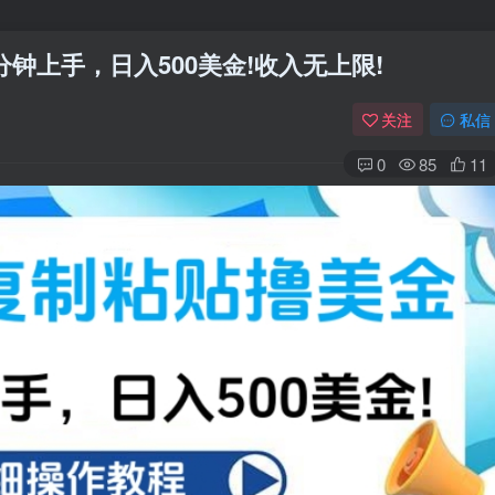
分钟上手，日入500美金!收入无上限!
关注
私信
0
85
11