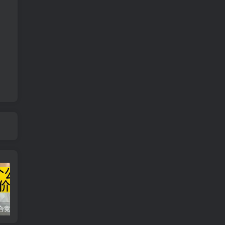
同花顺集合竞价选股公式，一招抓涨停让你秒变打板高手！
2024最新K线训练软件排行榜！股民福利，十款专业分析工具全揭秘！
短线交易必须要懂的术语有哪些？股票分时水上、水下是什么意思？