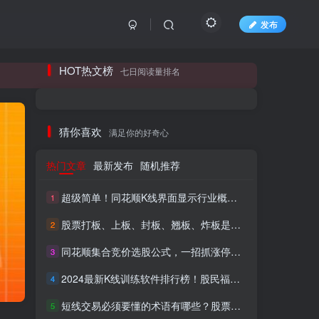
发布
长期更新各大精品创业项目！
HOT热文榜
七日阅读量排名
长期更新各大精品创业项目！
猜你喜欢
满足你的好奇心
热门文章
最新发布
随机推荐
超级简单！同花顺K线界面显示行业概念指标代码图解
1
股票打板、上板、封板、翘板、炸板是什么意思？炒股你必须懂的暗语！
2
同花顺集合竞价选股公式，一招抓涨停让你秒变打板高手！
3
HI！请登录
2024最新K线训练软件排行榜！股民福利，十款专业分析工具全揭秘！
4
短线交易必须要懂的术语有哪些？股票分时水上、水下是什么意思？
登录
注册
5