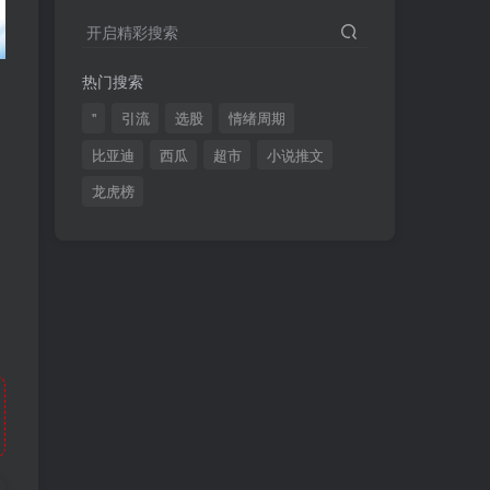
2024最新K线训练软件排行榜！股民福利，十款专业分析工具全揭秘！
4
开启精彩搜索
短线交易必须要懂的术语有哪些？股票分时水上、水下是什么意思？
5
热门搜索
全程图解超详细！何为打板以及打板战法的精髓
6
"
引流
选股
情绪周期
比亚迪
西瓜
超市
小说推文
龙虎榜
(49)
(48)
(46)
(40)
(40)
(38)
(37)
(35)
(32)
(32)
(30)
(28)
(25)
(24)
(22)
(21)
(20)
(18)
(16)
(15)
(15)
(14)
(14)
(12)
(12)
(12)
(11)
(10)
(7)
(7)