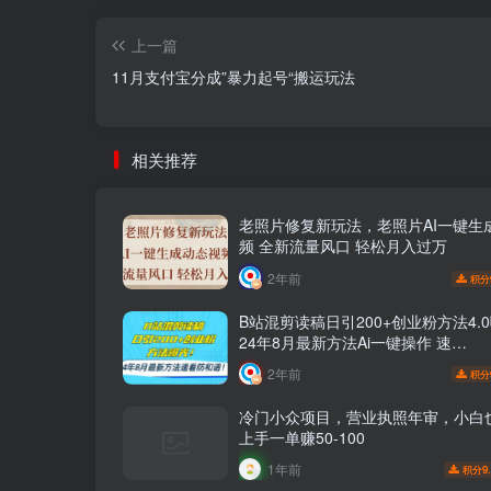
上一篇
11月支付宝分成”暴力起号“搬运玩法
相关推荐
老照片修复新玩法，老照片AI一键生
频 全新流量风口 轻松月入过万
2年前
积分
B站混剪读稿日引200+创业粉方法4.
24年8月最新方法Ai一键操作 速…
2年前
积分
冷门小众项目，营业执照年审，小白
上手一单赚50-100
1年前
9
积分