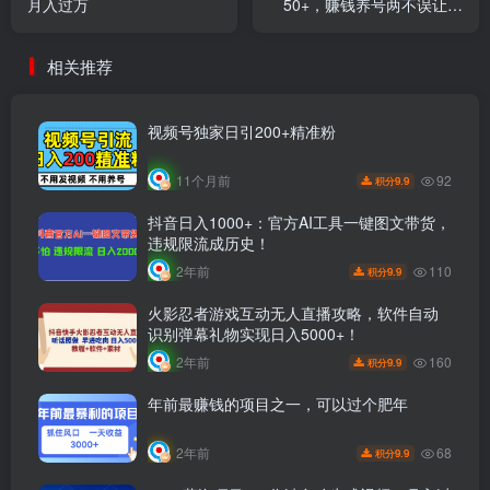
月入过万
50+，赚钱养号两不误让你
远程收款减少封控！！
相关推荐
视频号独家日引200+精准粉
92
11个月前
9.9
积分
抖音日入1000+：官方AI工具一键图文带货，
违规限流成历史！
110
2年前
9.9
积分
火影忍者游戏互动无人直播攻略，软件自动
识别弹幕礼物实现日入5000+！
160
2年前
9.9
积分
年前最赚钱的项目之一，可以过个肥年
68
2年前
9.9
积分