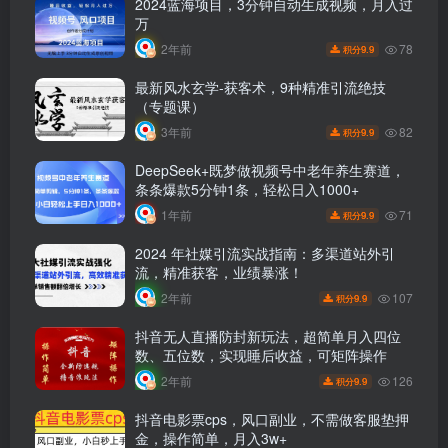
2024蓝海项目，3分钟自动生成视频，月入过
万
78
2年前
9.9
积分
最新风水玄学-获客术，9种精准引流绝技
（专题课）
82
3年前
9.9
积分
DeepSeek+既梦做视频号中老年养生赛道，
条条爆款5分钟1条，轻松日入1000+
71
1年前
9.9
积分
2024 年社媒引流实战指南：多渠道站外引
流，精准获客，业绩暴涨！
107
2年前
9.9
积分
抖音无人直播防封新玩法，超简单月入四位
数、五位数，实现睡后收益，可矩阵操作
126
2年前
9.9
积分
抖音电影票cps，风口副业，不需做客服垫押
金，操作简单，月入3w+