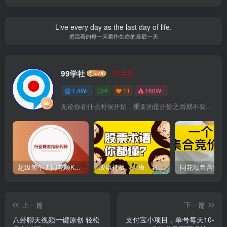
Live every day as the last day of life.
把活着的每一天看作生命的最后一天
99学社
关注
1.4W+
6
11
160W+
无论你在什么时候开始，重要的是开始之后就不要停止
超级简单！同花顺K线界面显示行业概念指标代码图解
股票打板、上板、封板、翘板、炸板是什么意思？炒股你必须懂的暗语！
上一篇
下一篇
八卦聊天视频一键原创 轻松
支付宝小项目，单号每天10-