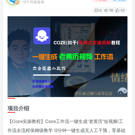
12个月前发布
0
78
10
项目介绍
【Coze实操教程】Coze工作流一键生成“老黄历“短视频!工
作流全流程保姆级教学 !2分钟一键生成无人工干预，零基础