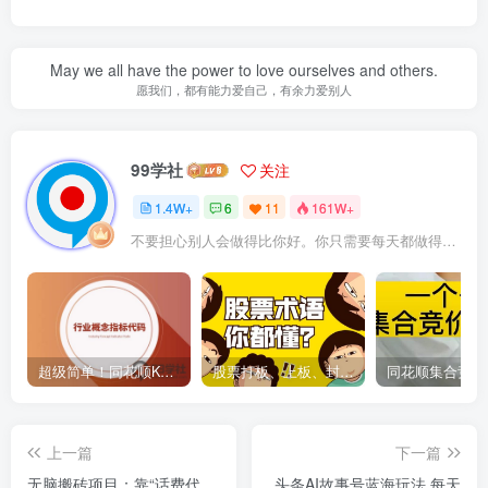
May we all have the power to love ourselves and others.
愿我们，都有能力爱自己，有余力爱别人
99学社
关注
1.4W+
6
11
161W+
不要担心别人会做得比你好。你只需要每天都做得比前一天好就可以了
超级简单！同花顺K线界面显示行业概念指标代码图解
股票打板、上板、封板、翘板、炸板是什么意思？炒股你必须懂的暗语！
上一篇
下一篇
无脑搬砖项目：靠“话费代
头条AI故事号蓝海玩法 每天