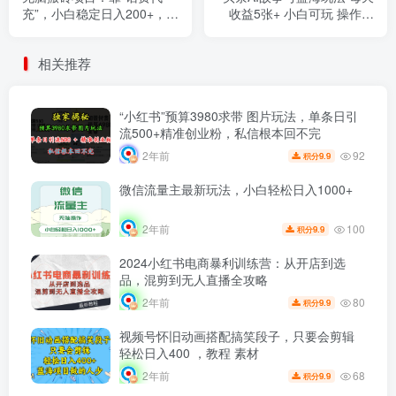
充”，小白稳定日入200+，可
收益5张+ 小白可玩 操作简
矩阵放大！
单易上手
相关推荐
“小红书”预算3980求带 图片玩法，单条日引
流500+精准创业粉，私信根本回不完
92
2年前
9.9
积分
微信流量主最新玩法，小白轻松日入1000+
100
2年前
9.9
积分
2024小红书电商暴利训练营：从开店到选
品，混剪到无人直播全攻略
80
2年前
9.9
积分
视频号怀旧动画搭配搞笑段子，只要会剪辑
轻松日入400 ，教程 素材
68
2年前
9.9
积分