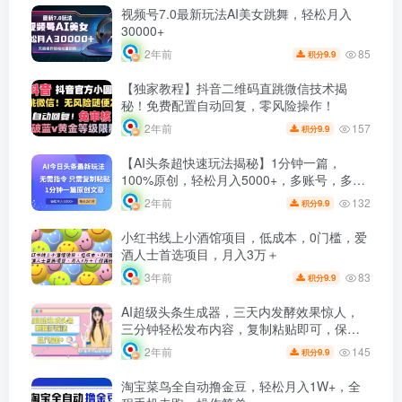
视频号7.0最新玩法AI美女跳舞，轻松月入
30000+
85
2年前
9.9
积分
【独家教程】抖音二维码直跳微信技术揭
秘！免费配置自动回复，零风险操作！
157
2年前
9.9
积分
【AI头条超快速玩法揭秘】1分钟一篇，
100%原创，轻松月入5000+，多账号，多收
益！
132
2年前
9.9
积分
小红书线上小酒馆项目，低成本，0门槛，爱
酒人士首选项目，月入3万＋
83
3年前
9.9
积分
AI超级头条生成器，三天内发酵效果惊人，
三分钟轻松发布内容，复制粘贴即可，保姆
级教程带你走向成功！
145
2年前
9.9
积分
淘宝菜鸟全自动撸金豆，轻松月入1W+，全