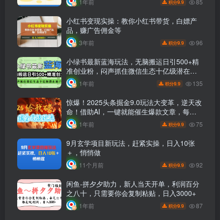
85
1年前
9.9
积分
小红书变现实操：教你小红书带货，白嫖产
品，赚广告佣金等
96
3年前
9.9
积分
小绿书最新蓝海玩法，无脑搬运日引500+精
准创业粉，闷声抓住微信生态十亿级潜在用
户
135
1年前
9.9
积分
惊爆！2025头条掘金9.0玩法大变革，逆天改
命！借助AI，一键就能催生爆款文章，每天
仅需复制粘贴，轻松日入500+
75
1年前
9.9
积分
9月玄学项目新玩法，赶紧实操，日入10张
＋，悄悄做
92
11个月前
9.9
积分
闲鱼-拼夕夕助力，新人当天开单，利润百分
之八十，只需要你会复制粘贴，日入3000+
87
1年前
9.9
积分