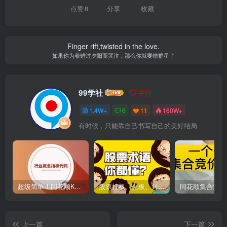
点赞
8
分享
收藏
Finger rift,twisted in the love.
如果你为着错过夕阳而哭泣，那么你就要错群星了
99学社
关注
1.4W+
6
11
160W+
有时候，只能靠自己书写自己的美好结局
超级简单！同花顺K线界面显示行业概念指标代码图解
股票打板、上板、封板、翘板、炸板是什么意思？炒股你必须懂的暗语！
上一篇
下一篇