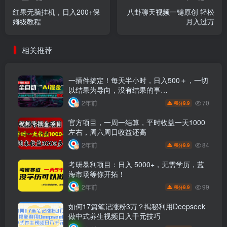
红果无脑挂机，日入200+保
八卦聊天视频一键原创 轻松
姆级教程
月入过万
相关推荐
一插件搞定！每天半小时，日入500＋，一切
以结果为导向，没有结果的事…
70
2年前
9.9
积分
官方项目，一周一结算，平时收益一天1000
左右，周六周日收益还高
84
2年前
9.9
积分
考研暴利项目：日入 5000+，无需学历，蓝
海市场等你开拓！
99
2年前
9.9
积分
如何17篇笔记涨粉3万？揭秘利用Deepseek
做中式养生视频日入千元技巧