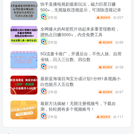
快手直播电视剧最新玩法，磁力巨星日赚
500+，无视版权违规提示，可清除违规记录
207
2年前
9.9
积分
全网爆火的AI老照片动起来多重变现教程，
蹭热点日赚3000+，内含免费工具
86
2年前
9.9
积分
5G流量卡推广，开通后台，不伤人脉、自用
省钱，日入三位数、四位数
58
2年前
9.9
积分
最新蓝海项目淘宝分成计划1分钟1条视频小
白也能月入五位数
97
2年前
9.9
积分
最新方法揭秘！无限注册视频号，下载自
测，轻松拥有多个视频账号！
111
2年前
9.9
积分