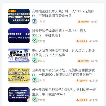
高德地图挂机每天几分钟日入1000+无脑操
作，可矩阵并附有管道收益
67
1年前
9.9
积分
抖音野路子爆赚秘籍！一单 35，日入
3000+，手机就能干！
266
2年前
9.9
积分
重生之我在闲鱼卖打印机，月入过万，迎娶
白富美，走上人生巅峰
76
2年前
9.9
积分
企鹅号创作者分成计划，无脑搬运赚播放收
益！一周2000，附赠无水印直接搬运技巧！
119
3年前
9.9
积分
AI绘梦师项目野路子2.0玩法，复制粘贴一键
生成，单日收益500+！
126
2年前
9.9
积分