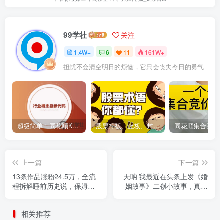
99学社
关注
1.4W+
6
11
161W+
担忧不会清空明日的烦恼，它只会丧失今日的勇气
超级简单！同花顺K线界面显示行业概念指标代码图解
股票打板、上板、封板、翘板、炸板是什么意思？炒股你必须懂的暗语！
上一篇
下一篇
13条作品涨粉24.5万，全流
天呐!我最近在头条上发《婚
程拆解睡前历史说，保姆级
姻故事》二创小故事，真的
教程
是条条是爆款，昨天创作者
收益703
相关推荐