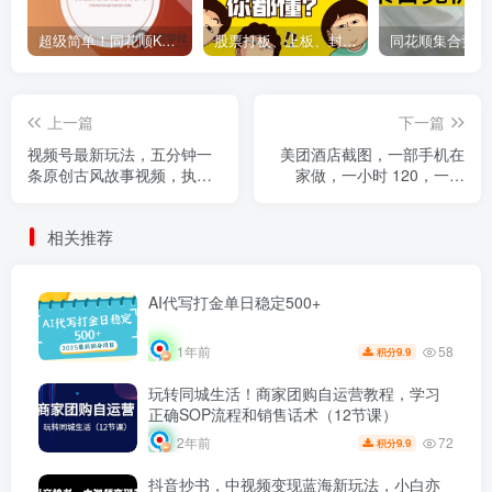
超级简单！同花顺K线界面显示行业概念指标代码图解
股票打板、上板、封板、翘板、炸板是什么意思？炒股你必须懂的暗语！
上一篇
下一篇
视频号最新玩法，五分钟一
美团酒店截图，一部手机在
条原创古风故事视频，执行
家做，一小时 120，一天
就有收入
500+，你只管截图
相关推荐
AI代写打金单日稳定500+
58
1年前
9.9
积分
玩转同城生活！商家团购自运营教程，学习
正确SOP流程和销售话术（12节课）
72
2年前
9.9
积分
抖音抄书，中视频变现蓝海新玩法，小白亦