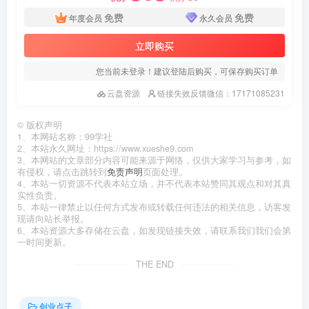
免费
免费
年度会员
永久会员
立即购买
您当前未登录！建议登陆后购买，可保存购买订单
云盘资源
链接失效反馈微信：17171085231
©
版权声明
1、本网站名称：99学社
2、本站永久网址：https://www.xueshe9.com
3、本网站的文章部分内容可能来源于网络，仅供大家学习与参考，如
有侵权，请点击跳转到
免责声明
页面处理。
4、本站一切资源不代表本站立场，并不代表本站赞同其观点和对其真
实性负责。
5、本站一律禁止以任何方式发布或转载任何违法的相关信息，访客发
现请向站长举报。
6、本站资源大多存储在云盘，如发现链接失效，请联系我们我们会第
一时间更新。
THE END
创业点子