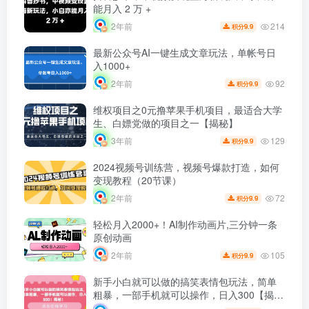
能月入 2 万 +
214
2年前
9.9
积分
最新公众号AI一键生成文章玩法，单帐号日
入1000+
92
2年前
9.9
积分
维权项目之0元撸苹果手机项目，最适合大学
生、白嫖党做的项目之一【揭秘】
129
3年前
9.9
积分
2024视频号训练营，视频号爆款打造，如何
变现教程（20节课）
72
2年前
9.9
积分
轻松月入2000+！AI制作动画片,三分钟一条
原创动画
105
2年前
9.9
积分
新手小白就可以做的搞笑表情包玩法，简单
粗暴，一部手机就可以操作，日入300【揭
秘】