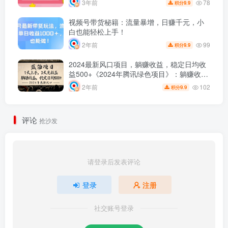
78
3年前
9.9
积分
视频号带货秘籍：流量暴增，日赚千元，小
白也能轻松上手！
99
2年前
9.9
积分
2024最新风口项目，躺赚收益，稳定日均收
益500+《2024年腾讯绿色项目》：躺赚收
益，每日稳定500+！操作简单，上手快速，
102
2年前
9.9
积分
官方结款！
评论
抢沙发
请登录后发表评论
登录
注册
社交账号登录