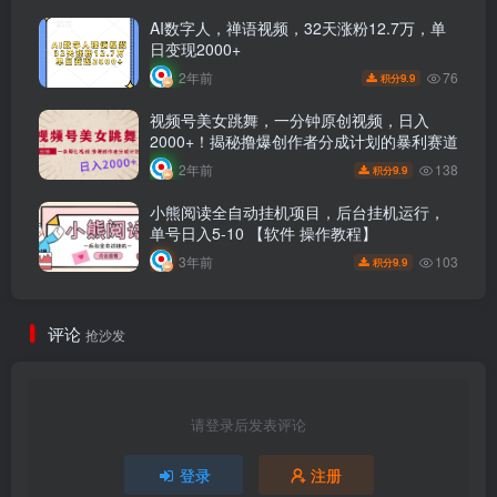
AI数字人，禅语视频，32天涨粉12.7万，单
日变现2000+
76
2年前
9.9
积分
视频号美女跳舞，一分钟原创视频，日入
2000+！揭秘撸爆创作者分成计划的暴利赛道
138
2年前
9.9
积分
小熊阅读全自动挂机项目，后台挂机运行，
单号日入5-10 【软件 操作教程】
103
3年前
9.9
积分
评论
抢沙发
请登录后发表评论
登录
注册