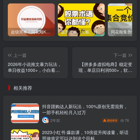
超级简单！同花顺K线界面显示行业概念指标代码图解
股票打板、上板、封板、翘板、炸板是什么意思？炒股你必须懂的暗语！
上一篇
下一篇
2026年小说推文暴力玩法，
【拼多多虚拟电商】稳定变
单日收益1000+，小白看完
现，单店日利润500+，软件
即可上手
挂机全自动发货，轻松实现
月入1w+！
相关推荐
抖音团购达人新玩法，100%原创无需混剪，
一部手机轻松月入过万
76
2年前
9.9
积分
2023小红书·爆款课，10倍提升阅读量，听话
照做肯定可以达到这个目标