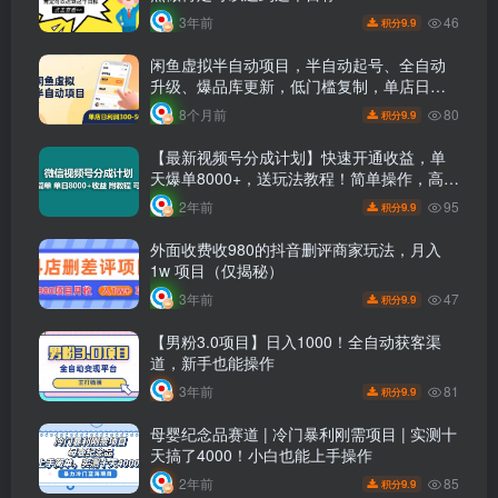
46
3年前
9.9
积分
闲鱼虚拟半自动项目，半自动起号、全自动
升级、爆品库更新，低门槛复制，单店日利
润300-500
80
8个月前
9.9
积分
【最新视频号分成计划】快速开通收益，单
天爆单8000+，送玩法教程！简单操作，高收
益！
95
2年前
9.9
积分
外面收费收980的抖音删评商家玩法，月入
1w 项目（仅揭秘）
47
3年前
9.9
积分
【男粉3.0项目】日入1000！全自动获客渠
道，新手也能操作
81
3年前
9.9
积分
母婴纪念品赛道 | 冷门暴利刚需项目 | 实测十
天搞了4000！小白也能上手操作
85
2年前
9.9
积分