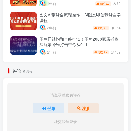
62
1年前
9.9
积分
图文AI带货全流程操作，AI图文即创带货自学
课程
184
2年前
9.9
积分
闲鱼已经饱和？纯扯淡！闲鱼2000家店铺资
深玩家降维打击带你从0–1
109
2年前
9.9
积分
评论
抢沙发
请登录后发表评论
登录
注册
社交账号登录