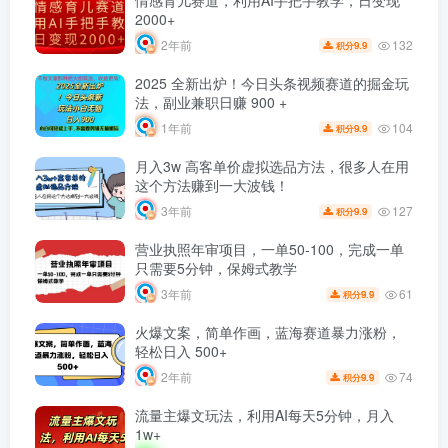
情感育儿赛道，利用AI手把手教学，日变现
2000+
132
2年前
9.9
积分
2025 全新出炉！今日头条视频赛道的掘金玩
法，副业兼职日赚 900 +
104
1年前
9.9
积分
月入3w 高客单价虚拟选品方法，很多人在用
这个方法赚到一大波钱！
127
3年前
9.9
积分
营业执照年审项目，一单50-100，完成一单
只需要5分钟，保姆式教学
61
3年前
9.9
积分
火爆文案，简单作画，蓝海赛道暴力涨粉，
轻松日入 500+
74
2年前
9.9
积分
流量主爆文玩法，利用AI每天5分钟，月入
1w+