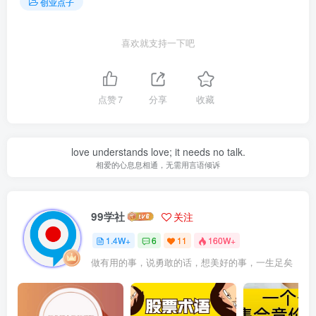
创业点子
喜欢就支持一下吧
点赞
7
分享
收藏
love understands love; it needs no talk.
相爱的心息息相通，无需用言语倾诉
99学社
关注
1.4W+
6
11
160W+
做有用的事，说勇敢的话，想美好的事，一生足矣