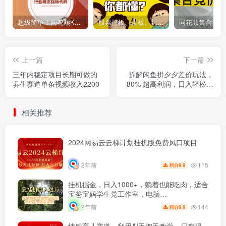
超级简单！同花顺K线界面显示行业概念指标代码图解
股票打板、上板、封板、翘板、炸板是什么意思？炒股你必须懂的暗语！
上一篇
下一篇
三年内稳定项目长期可做的
拆解闲鱼拼夕夕差价玩法，
养生赛道单条视频收入2200
80% 超高利润，日入轻松过
千
相关推荐
2024网易云云梯计划挂机版免费风口项目
115
2年前
9.9
积分
挂机掘金，日入1000+，躺着也能吃肉，适合
宝爸宝妈学生党工作室，电脑…
144
2年前
9.9
积分