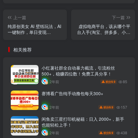
上一篇
下一篇
纯原创美女 AI 壁纸玩法，AI
虚拟电商平台，该从哪个平
一键制作，单日变现
台入手(淘宝、拼多多、小红
5000+，纯小白一看就会！
书)全攻略日入1000！
相关推荐
小红薯社群全自动暴力截流，引流粉丝
500+，稳赚四位数！免费工具分享！
85
2年前
9.9
积分
赛博看广告纯手动撸包每天300+
157
2年前
9.9
积分
闲鱼卖三星打印机秘籍：日入 2000+，新手
也能轻松上手！
438
2年前
9.9
积分