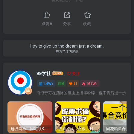
点赞
8
分享
收藏
I try to give up the dream just a dream.
努力了才叫梦想
99学社
关注
1.4W+
6
11
161W+
海浪宁可在挡路的礁山上撞得粉碎，也不肯后退一步
超级简单！同花顺K线界面显示行业概念指标代码图解
股票打板、上板、封板、翘板、炸板是什么意思？炒股你必须懂的暗语！