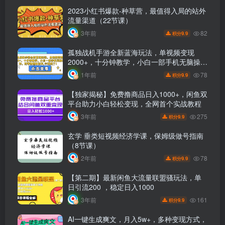
2023小红书爆款-种草营，最值得入局的站外
流量渠道（22节课）
82
3年前
9.9
积分
孤独战机手游全新蓝海玩法，单视频变现
2000+，十分钟教学，小白一部手机无脑操
作，附带教程和资料,干就完了！
78
1年前
9.9
积分
【独家揭秘】免费撸商品日入1000+，闲鱼双
平台助力小白轻松变现，全网首个实战教程
275
3年前
9.9
积分
玄学 垂类短视频经济学课，保姆级做号指南
（8节课）
78
2年前
9.9
积分
【第二期】最新闲鱼大流量联盟骚玩法，单
日引流200 ，稳定日入1000
161
3年前
9.9
积分
AI一键生成爽文，月入5w+，多种变现方式，