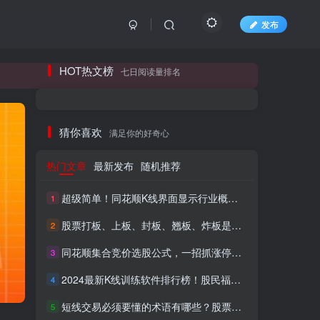
发布
长期更新各大精品创业项目！
HOT热文榜
七日阅读量排名
长期更新各大精品创业项目！
猜你喜欢
满足你的好奇心
热门文章
最新发布
随机推荐
超级简单！同花顺K线界面显示行业概念指标代码图解
1
股票打板、上板、封板、翘板、炸板是什么意思？炒股你必须懂的暗语！
2
同花顺集合竞价选股公式，一招抓涨停让你秒变打板高手！
3
HI！请登录
2024最新K线训练软件排行榜！股民福利，十款专业分析工具全揭秘！
4
短线交易必须要懂的术语有哪些？股票分时水上、水下是什么意思？
登录
注册
5