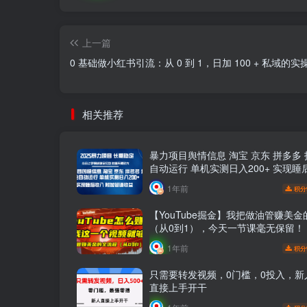
上一篇
0 基础做小红书引流：从 0 到 1，日加 100 + 私域的实
相关推荐
暴力项目舆情信息 淘宝 京东 拼多多
自动运行 单机实测日入200+ 实现睡
附加管道收益
1年前
积分
【YouTube掘金】我把做油管赚美
（从0到1），今天一节课毫无保留！
1年前
积分
只需要转发视频，0门槛，0投入，新
直接上手开干