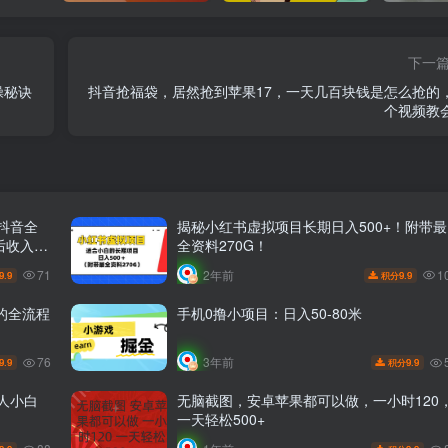
下一
操秘诀
抖音抢福袋，居然抢到苹果17，一天几百块钱是怎么抢的
个视频教
 抖音全
揭秘小红书虚拟项目长期日入500+！附带最
后收入
全资料270G！
71
1
2年前
9.9
9.9
积分
金的全流程
手机0撸小项目：日入50-80米
76
3年前
9.9
9.9
积分
人小白
无脑截图，安卓苹果都可以做，一小时120
一天轻松500+