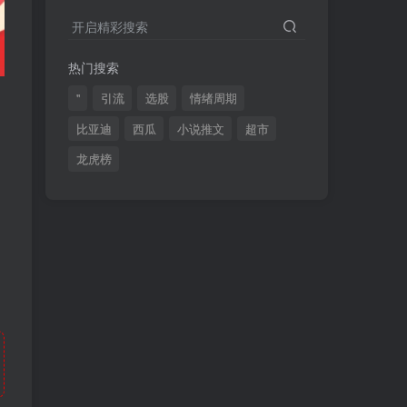
2024最新K线训练软件排行榜！股民福利，十款专业分析工具全揭秘！
4
开启精彩搜索
短线交易必须要懂的术语有哪些？股票分时水上、水下是什么意思？
5
热门搜索
全程图解超详细！何为打板以及打板战法的精髓
6
"
引流
选股
情绪周期
比亚迪
西瓜
小说推文
超市
龙虎榜
(49)
(48)
(46)
(40)
(40)
(38)
(37)
(35)
(32)
(32)
(30)
(28)
(25)
(24)
(22)
(21)
(20)
(18)
(16)
(15)
(15)
(14)
(14)
(12)
(12)
(12)
(11)
(10)
(7)
(7)