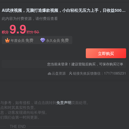
AI武侠视频，无脑打造爆款视频，小白轻松无压力上手，日收益500+，无需任何技术
此内容为付费资源，请付费后查看
9.9
50
积分
积分
免费
免费
年度会员
永久会员
立即购买
您当前未登录！建议登陆后购买，可保存购买订单
云盘资源
链接失效反馈微信：17171085231
习与参考，如有侵权，请点击跳转到
免责声明
页面处理。
观点和对其真实性负责。
信息，访客发现请向站长举报。
我们我们会第一时间更新。
THE END