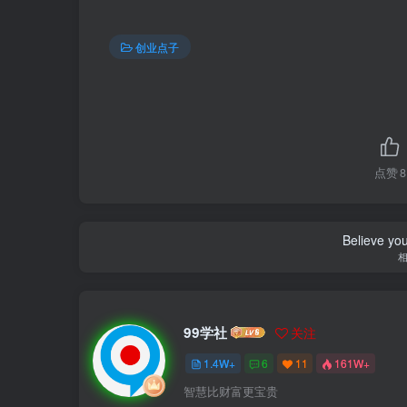
创业点子
点赞
8
Believe you
99学社
关注
1.4W+
6
11
161W+
智慧比财富更宝贵