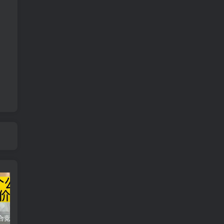
同花顺集合竞价选股公式，一招抓涨停让你秒变打板高手！
2024最新K线训练软件排行榜！股民福利，十款专业分析工具全揭秘！
短线交易必须要懂的术语有哪些？股票分时水上、水下是什么意思？