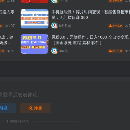
88
1年前
9.9
9.9
积分
低投入零
手机就能做！碎片时间变现！智能售货柜审
员，无门槛日赚 300+
107
6个月前
.9
9.9
积分
生成，健
男粉3.0，无脑操作，日入1000 全自动变现
姆级教
（掘金系统 教程 素材 软件）
81
3年前
9.9
9.9
积分
请登录后发表评论
登录
注册
社交账号登录