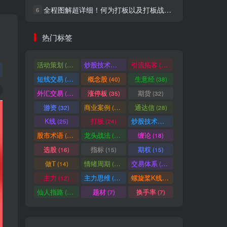
全程图解超详细！何为打板以及打板战法的精髓
6
社交账号登录
热门标签
微信登录
活动策划
炒股技术指标
引流拓客
(49)
(48)
(46)
短线交易
概念股
生意经
(40)
(40)
(38)
七日阅读量排名
外汇交易
涨停板
期货
(37)
(35)
(32)
游资
商业案例
通达信
(32)
(30)
(28)
K线
打板
炒股技术形态
(25)
(24)
(22)
满足你的好奇心
股市术语
龙头战法
缠论
(21)
(20)
(18)
热门文章
最新发布
随机推荐
选股
指标
期权
(16)
(15)
(15)
做T
情绪周期
交易体系
(14)
(14)
(12)
超级简单！同花顺K线界面显示行业概念指标代码图解
1
主力
主力思维
螺旋桨K线
(12)
(12)
(11)
股票打板、上板、封板、翘板、炸板是什么意思？炒股你必须懂的暗语！
2
仙人指路
题材
换手率
(10)
(7)
(7)
同花顺集合竞价选股公式，一招抓涨停让你秒变打板高手！
3