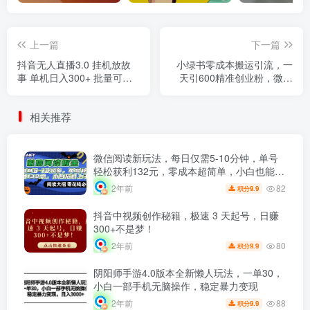
上一篇
下一篇
抖音无人直播3.0 挂机放故
小绿书零成本搬运引流，一
事 单机日入300+ 批量可放
天引600精准创业粉，微信
大
生态内赚钱的机会来了
相关推荐
微信阅读新玩法，每日仅需5-10分钟，单号
轻松获利132元，零成本超简单，小白也能快
速上手赚钱
82
2年前
9.9
积分
抖音中视频创作秘籍，极速 3 天起号，日赚
300+不是梦！
80
2年前
9.9
积分
阴阳师手游4.0版本全新懒人玩法，一单30，
小白一部手机无脑操作，稳定暴力变现
88
2年前
9.9
积分