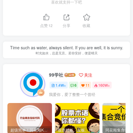
喜欢就支持一下吧
点赞
12
分享
收藏
Time such as water, always silent. If you are well, it is sunny.
时光如水，总是无言。若你安好，便是晴天
99学社
关注
1.4W+
6
11
160W+
我爱你，爱了整整一个曾经
超级简单！同花顺K线界面显示行业概念指标代码图解
股票打板、上板、封板、翘板、炸板是什么意思？炒股你必须懂的暗语！