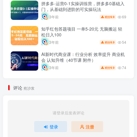
拼多多-运营0-1实操训练营，拼多多0基础入
门，从基础到进阶的可实操玩法
69
3年前
9.9
积分
知乎红包答题项目 一单5-20元 无脑搬运 轻
松日入100
54
3年前
9.9
积分
AI新时代商业课：行业分析 效率提升 商业机
会 认知升维（40节课 附件）
74
3年前
9.9
积分
评论
抢沙发
请登录后发表评论
登录
注册