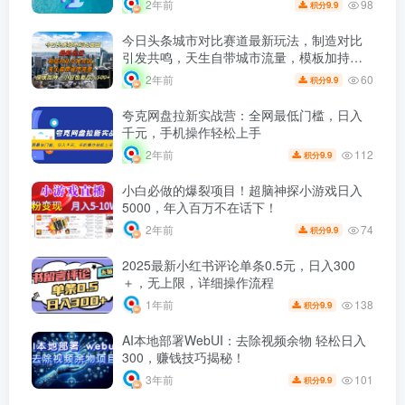
98
2年前
9.9
积分
今日头条城市对比赛道最新玩法，制造对比
引发共鸣，天生自带城市流量，模板加持，
小白也能日入500+
60
2年前
9.9
积分
夸克网盘拉新实战营：全网最低门槛，日入
千元，手机操作轻松上手
112
2年前
9.9
积分
小白必做的爆裂项目！超脑神探小游戏日入
5000，年入百万不在话下！
74
2年前
9.9
积分
2025最新小红书评论单条0.5元，日入300
＋，无上限，详细操作流程
138
1年前
9.9
积分
AI本地部署WebUI：去除视频余物 轻松日入
300，赚钱技巧揭秘！
101
3年前
9.9
积分