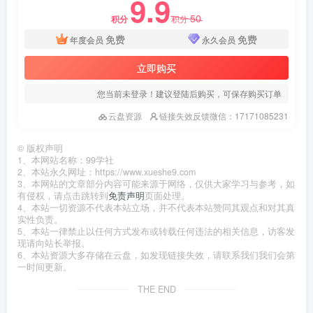
9.9
50
积分
积分
免费
免费
年度会员
永久会员
立即购买
您当前未登录！建议登陆后购买，可保存购买订单
云盘资源
链接失效反馈微信：17171085231
©
版权声明
1、本网站名称：99学社
2、本站永久网址：https://www.xueshe9.com
3、本网站的文章部分内容可能来源于网络，仅供大家学习与参考，如
有侵权，请点击跳转到
免责声明
页面处理。
4、本站一切资源不代表本站立场，并不代表本站赞同其观点和对其真
实性负责。
5、本站一律禁止以任何方式发布或转载任何违法的相关信息，访客发
现请向站长举报。
6、本站资源大多存储在云盘，如发现链接失效，请联系我们我们会第
一时间更新。
THE END