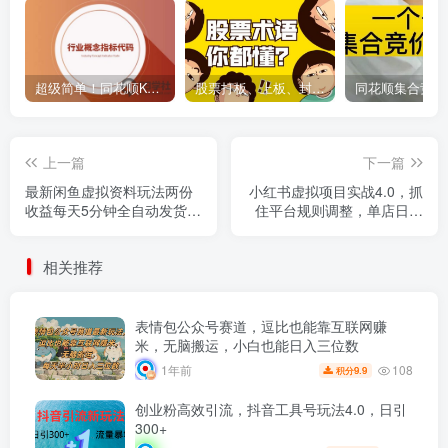
超级简单！同花顺K线界面显示行业概念指标代码图解
股票打板、上板、封板、翘板、炸板是什么意思？炒股你必须懂的暗语！
上一篇
下一篇
最新闲鱼虚拟资料玩法两份
小红书虚拟项目实战4.0，抓
收益每天5分钟全自动发货日
住平台规则调整，单店日入
入500
500+
相关推荐
表情包公众号赛道，逗比也能靠互联网赚
米，无脑搬运，小白也能日入三位数
108
1年前
9.9
积分
创业粉高效引流，抖音工具号玩法4.0，日引
300+