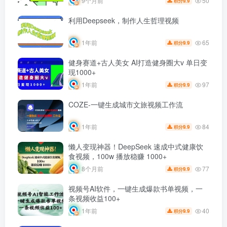
50
9个月前
9.9
积分
利用Deepseek，制作人生哲理视频
65
1年前
9.9
积分
健身赛道+古人美女 AI打造健身圈大v 单日变
现1000+
97
1年前
9.9
积分
COZE-一键生成城市文旅视频工作流
84
1年前
9.9
积分
懒人变现神器！DeepSeek 速成中式健康饮
食视频，100w 播放稳赚 1000+
77
8个月前
9.9
积分
视频号AI软件，一键生成爆款书单视频，一
条视频收益100+
40
1年前
9.9
积分