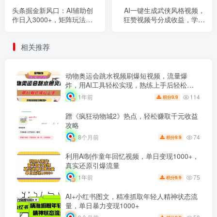
头条掘金新风口：AI辅助创
AI一键生成武侠风格视频，
作日入3000+，矩阵玩法当
狂赞视频号分成收益，学完
天启动隔天见效
轻松日入1000+
相关推荐
动物奥运会跳水视频刷爆短视频，流量爆
炸，用AI工具轻松实现，熟练上手后轻松日
赚200+
114
1年前
9.9
积分
蹭《疯狂动物城2》热点，轻松赚取千元收益
攻略
74
8个月前
9.9
积分
利用Ai制作童年回忆视频，单日变现1000+，
真实还原引爆流量
75
1年前
9.9
积分
AI+小红书图文，精准抓取年轻人精神状态流
量，单日暴力变现1000+