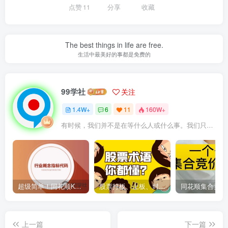
点赞
11
分享
收藏
The best things in life are free.
生活中最美好的事都是免费的
99学社
关注
1.4W+
6
11
160W+
有时候，我们并不是在等什么人或什么事。我们只是在静待岁月改变自己
超级简单！同花顺K线界面显示行业概念指标代码图解
股票打板、上板、封板、翘板、炸板是什么意思？炒股你必须懂的暗语！
上一篇
下一篇