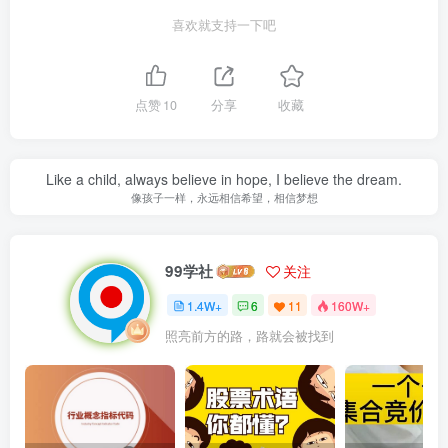
喜欢就支持一下吧
点赞
10
分享
收藏
Like a child, always believe in hope, I believe the dream.
像孩子一样，永远相信希望，相信梦想
99学社
关注
1.4W+
6
11
160W+
照亮前方的路，路就会被找到