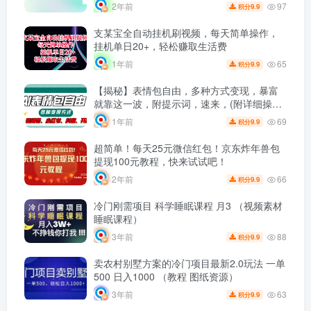
97
2年前
9.9
积分
支某宝全自动挂机刷视频，每天简单操作，
挂机单日20+，轻松赚取生活费
65
1年前
9.9
积分
【揭秘】表情包自由，多种方式变现，暴富
就靠这一波，附提示词，速来，(附详细操作
步骤）
69
1年前
9.9
积分
超简单！每天25元微信红包！京东炸年兽包
提现100元教程，快来试试吧！
66
2年前
9.9
积分
冷门刚需项目 科学睡眠课程 月3 （视频素材
睡眠课程）
88
3年前
9.9
积分
卖农村别墅方案的冷门项目最新2.0玩法 一单
500 日入1000 （教程 图纸资源）
63
3年前
9.9
积分