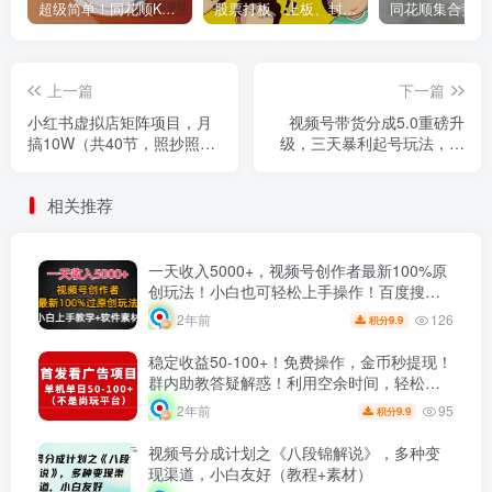
超级简单！同花顺K线界面显示行业概念指标代码图解
股票打板、上板、封板、翘板、炸板是什么意思？炒股你必须懂的暗语！
上一篇
下一篇
小红书虚拟店矩阵项目，月
视频号带货分成5.0重磅升
搞10W（共40节，照抄照
级，三天暴利起号玩法，今
做）
日发，明天就有钱赚，适合
普通人的躺赚项目
相关推荐
一天收入5000+，视频号创作者最新100%原
创玩法！小白也可轻松上手操作！百度搜索
量关键词揭秘！
126
2年前
9.9
积分
稳定收益50-100+！免费操作，金币秒提现！
群内助教答疑解惑！利用空余时间，轻松搞
定赚钱！
95
2年前
9.9
积分
视频号分成计划之《八段锦解说》，多种变
现渠道，小白友好（教程+素材）