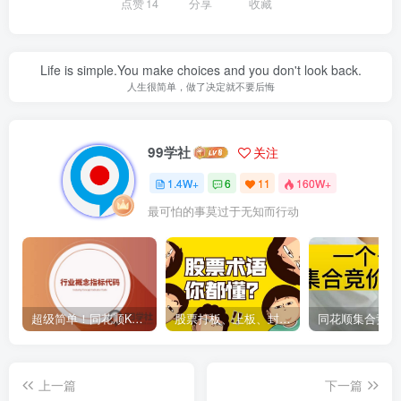
点赞
14
分享
收藏
Life is simple.You make choices and you don't look back.
人生很简单，做了决定就不要后悔
99学社
关注
1.4W+
6
11
160W+
最可怕的事莫过于无知而行动
超级简单！同花顺K线界面显示行业概念指标代码图解
股票打板、上板、封板、翘板、炸板是什么意思？炒股你必须懂的暗语！
上一篇
下一篇