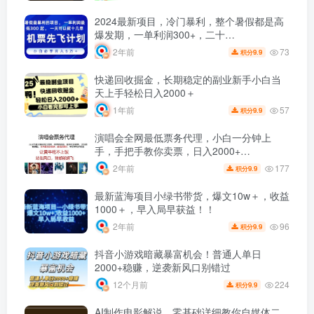
2024最新项目，冷门暴利，整个暑假都是高
爆发期，一单利润300+，二十…
73
2年前
9.9
积分
快递回收掘金，长期稳定的副业新手小白当
天上手轻松日入2000＋
57
1年前
9.9
积分
演唱会全网最低票务代理，小白一分钟上
手，手把手教你卖票，日入2000+…
177
2年前
9.9
积分
最新蓝海项目小绿书带货，爆文10w＋，收益
1000＋，早入局早获益！！
96
2年前
9.9
积分
抖音小游戏暗藏暴富机会！普通人单日
2000+稳赚，逆袭新风口别错过
224
12个月前
9.9
积分
AI制作电影解说，零基础详细教你自媒体二