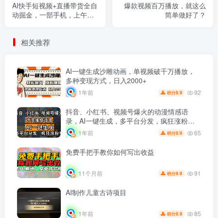
AI快手短视频+直播带货全自
爆款视频百万播放，就这么
动掘金，一部手机，上午做
简单做好了？
下午见收益，学会秒上手，
轻松日入500+!
相关推荐
AI一键生成沙雕动画，单视频破千万播放，
多种变现方式，日入2000+
92
1年前
9.9
积分
抖音、小红书、视频号爆火的动漫情感语
录，AI一键生成，多平台分发，疯狂涨粉变
现
65
1年前
9.9
积分
免费手把手教你如何写出收益
91
11个月前
9.9
积分
AI制作儿童古诗项目
85
1年前
9.9
积分