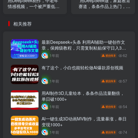
用DeepSeek制作，中老年
用DeepSeek做，家庭教育
情感视频，一个被严重低估
赛道，条条作品上热门，单
的赛道，条条作品上热门
日变现1000+
相关推荐
最新Deepseek+头条 利用AI辅助一键创作文
章，保姆级教程，只需复制粘贴保守日入3位
数
62
1年前
9.9
积分
有了这个，小白也能轻松做AI爆款原创视频
57
1年前
9.9
积分
用AI制作3D儿童绘本，条条作品流量翻倍，
单日破1000+
54
1年前
9.9
积分
AI一键生成3D动画MV制作，流量暴涨，单日
变现1000+
74
1年前
9.9
积分