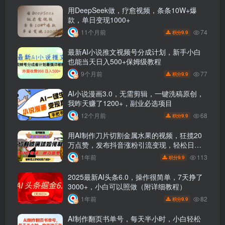
用DeepSeek做，疗愈视频，条条10W+爆
款，单日变现1000+
74
11个月前
9.9
积分
最新AI小说推文视频号分成计划，新手小白
也能当天日入500+保姆级教程
77
9个月前
9.9
积分
AI小说漫画3.0，无需剪辑，一键洗稿原创，
我昨天赚了1200+，副业必选项目
68
12个月前
9.9
积分
用AI制作刀片切割金属水果的视频，狂揽20
万点赞，发布抖音涨粉引流变现，轻松日赚
500+
113
1年前
9.9
积分
2025最新AI头条6.0，操作很简单，7天挣了
3000+，小白可以照做（附详细教程）
82
1年前
9.9
积分
AI制作翻页书单号，每天半小时，小白轻松