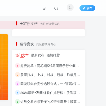
发布
长期更新各大精品创业项目！
HOT热文榜
七日阅读量排名
长期更新各大精品创业项目！
猜你喜欢
满足你的好奇心
热门文章
最新发布
随机推荐
超级简单！同花顺K线界面显示行业概念指标代码图解
1
股票打板、上板、封板、翘板、炸板是什么意思？炒股你必须懂的暗语！
2
同花顺集合竞价选股公式，一招抓涨停让你秒变打板高手！
3
HI！请登录
2024最新K线训练软件排行榜！股民福利，十款专业分析工具全揭秘！
4
短线交易必须要懂的术语有哪些？股票分时水上、水下是什么意思？
登录
注册
5