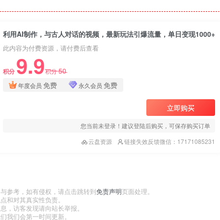
利用AI制作，与古人对话的视频，最新玩法引爆流量，单日变现1000+
此内容为付费资源，请付费后查看
9.9
50
积分
积分
免费
免费
年度会员
永久会员
立即购买
您当前未登录！建议登陆后购买，可保存购买订单
云盘资源
链接失效反馈微信：17171085231
习与参考，如有侵权，请点击跳转到
免责声明
页面处理。
观点和对其真实性负责。
信息，访客发现请向站长举报。
我们我们会第一时间更新。