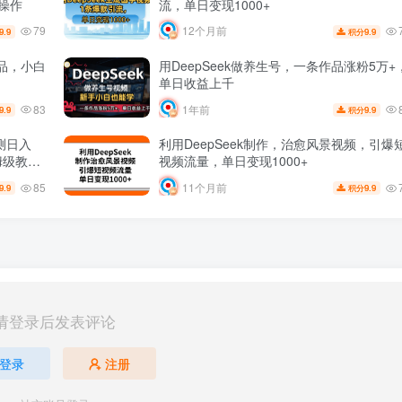
00+ 可矩阵操作
流，单日变现1000+
79
12个月前
9.9
9.9
积分
品，小白
用DeepSeek做养生号，一条作品涨粉5万+
单日收益上千
83
1年前
9.9
9.9
积分
测日入
利用DeepSeek制作，治愈风景视频，引爆
姆级教程
视频流量，单日变现1000+
85
11个月前
9.9
9.9
积分
请登录后发表评论
登录
注册