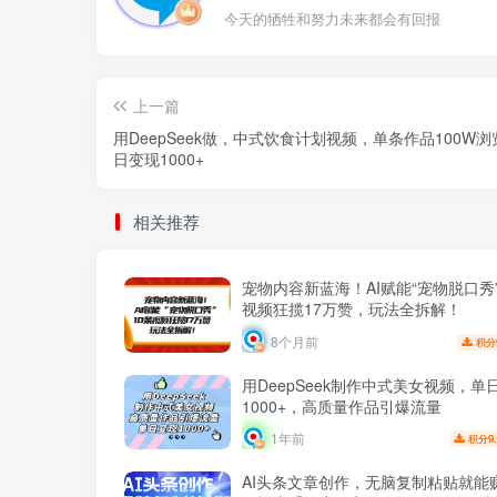
今天的牺牲和努力未来都会有回报
上一篇
用DeepSeek做，中式饮食计划视频，单条作品100W
日变现1000+
相关推荐
宠物内容新蓝海！AI赋能“宠物脱口秀”
视频狂揽17万赞，玩法全拆解！
8个月前
积分
用DeepSeek制作中式美女视频，单
1000+，高质量作品引爆流量
1年前
9
积分
AI头条文章创作，无脑复制粘贴就能