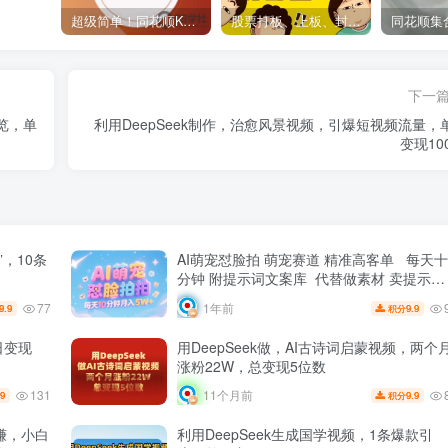
超级简单！同花顺K线界面显示行业概念指标代码图解
股票打板、上板、封板、翘板、炸板是什么意思？炒股你必须懂的暗语！
下一
浏览，单
利用DeepSeek制作，治愈风景视频，引爆短视频流量，
变现10
，10条
AI萌宠怼脸拍 萌宠赛道 精准高客单 每天十
分钟 附提示词文案库 代替做素材 卖提示词
卖虚拟资料 卖宠物产品 做宠物私人定制产
77
1年前
9.9
9.9
积分
带徒弟 带陪跑 卖课 创作者分成 月入5W+
日变现
用DeepSeek做，AI古诗词启蒙视频，两个
涨粉22W，总变现5位数
131
11个月前
.9
9.9
积分
赚，小白
利用DeepSeek生成国学视频，1条爆款引