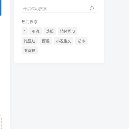
2024最新K线训练软件排行榜！股民福利，十款专业分析工具全揭秘！
4
开启精彩搜索
短线交易必须要懂的术语有哪些？股票分时水上、水下是什么意思？
5
热门搜索
全程图解超详细！何为打板以及打板战法的精髓
6
"
引流
选股
情绪周期
比亚迪
西瓜
小说推文
超市
龙虎榜
(49)
(48)
(46)
(40)
(40)
(38)
(37)
(35)
(32)
(32)
(30)
(28)
(25)
(24)
(22)
(21)
(20)
(18)
(16)
(15)
(15)
(14)
(14)
(12)
(12)
(12)
(11)
(10)
(7)
(7)