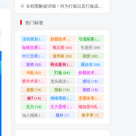
全程图解超详细！何为打板以及打板战法的精髓
6
社交账号登录
热门标签
微信登录
活动策划
炒股技术指标
引流拓客
(49)
(48)
(46)
短线交易
概念股
生意经
(40)
(40)
(38)
七日阅读量排名
外汇交易
涨停板
期货
(37)
(35)
(32)
游资
商业案例
通达信
(32)
(30)
(28)
K线
打板
炒股技术形态
(25)
(24)
(22)
满足你的好奇心
股市术语
龙头战法
缠论
(21)
(20)
(18)
热门文章
最新发布
随机推荐
选股
指标
期权
(16)
(15)
(15)
做T
情绪周期
交易体系
(14)
(14)
(12)
超级简单！同花顺K线界面显示行业概念指标代码图解
1
主力
主力思维
螺旋桨K线
(12)
(12)
(11)
股票打板、上板、封板、翘板、炸板是什么意思？炒股你必须懂的暗语！
2
仙人指路
题材
换手率
(10)
(7)
(7)
同花顺集合竞价选股公式，一招抓涨停让你秒变打板高手！
3