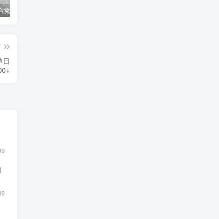
同花顺集合竞价选股公式，一招抓涨停让你秒变打板高手！
2024最新K线训练软件排行榜！股民福利，十款专业分析工具全揭秘！
短线交易必须要懂的术语有哪些？股票分时水上、水下是什么意思？
篇
单日
00+
品
99
月
89