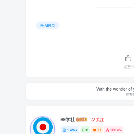
AI风口
点赞
9
With the wonder of 
拥有
99学社
关注
1.4W+
6
11
160W+