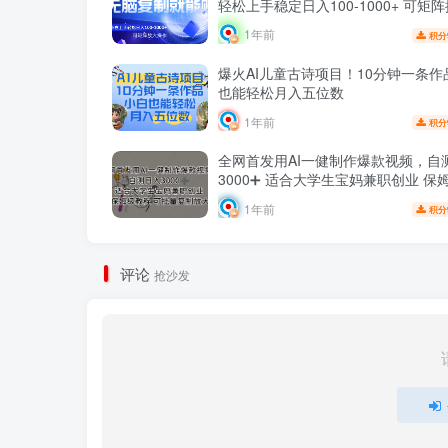
轻松上手稳定日入100-10
1年前
积分
爆火AI儿童古诗项目！10分钟一条作
也能轻松月入五位数
1年前
积分
全网首发用AI一健制作爆款视频，自
3000➕ 适合大学生宝妈兼职创业 保
可批量复制放大
1年前
积分
评论
抢沙发