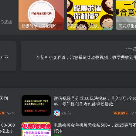
许你还能
超级简单！同花顺K线界面显示行业概念指标代码图解
股票打板、上板、封板、翘板、炸板是什么意思？炒股你必须懂的暗语！
下一
0+不
全新AI小众赛道，治愈系蔬菜动物视频，收学费收到
当天到
微信视频号分成3.0玩法揭秘：月入3万+全
略，零门槛创作者也能轻松爆款
73
2年前
9.9
9.9
积分
0-300
电脑撸美金单机每天收益500+，2025春节
轻松上手
打烊