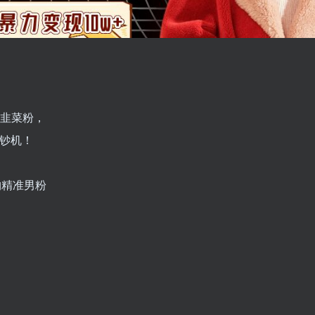
+韭菜粉，
印钞机！
钓精准男粉