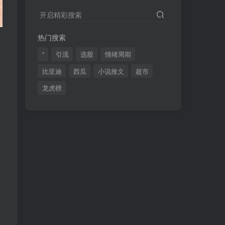
2024最新K线训练软件排行榜！股民福利，十款专业分析工具全揭秘！
4
开启精彩搜索
短线交易必须要懂的术语有哪些？股票分时水上、水下是什么意思？
5
热门搜索
全程图解超详细！何为打板以及打板战法的精髓
6
"
引流
选股
情绪周期
比亚迪
西瓜
小说推文
超市
龙虎榜
(49)
(48)
(46)
(40)
(40)
(38)
(37)
(35)
(32)
(32)
(30)
(28)
(25)
(24)
(22)
(21)
(20)
(18)
(16)
(15)
(15)
(14)
(14)
(12)
(12)
(12)
(11)
(10)
(7)
(7)