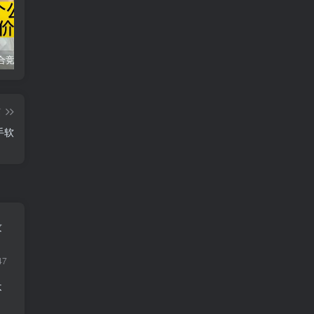
同花顺集合竞价选股公式，一招抓涨停让你秒变打板高手！
2024最新K线训练软件排行榜！股民福利，十款专业分析工具全揭秘！
短线交易必须要懂的术语有哪些？股票分时水上、水下是什么意思？
篇
手软
攻
47
不