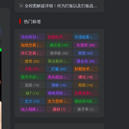
全程图解超详细！何为打板以及打板战法的精髓
6
社交账号登录
热门标签
微信登录
活动策划
炒股技术指标
引流拓客
(49)
(48)
(46)
短线交易
概念股
生意经
(40)
(40)
(38)
七日阅读量排名
外汇交易
涨停板
期货
(37)
(35)
(32)
游资
商业案例
通达信
(32)
(30)
(28)
K线
打板
炒股技术形态
(25)
(24)
(22)
满足你的好奇心
股市术语
龙头战法
缠论
(21)
(20)
(18)
热门文章
最新发布
随机推荐
选股
指标
期权
(16)
(15)
(15)
做T
情绪周期
交易体系
(14)
(14)
(12)
超级简单！同花顺K线界面显示行业概念指标代码图解
1
主力
主力思维
螺旋桨K线
(12)
(12)
(11)
股票打板、上板、封板、翘板、炸板是什么意思？炒股你必须懂的暗语！
2
仙人指路
题材
换手率
(10)
(7)
(7)
同花顺集合竞价选股公式，一招抓涨停让你秒变打板高手！
3