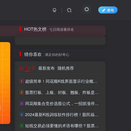
发布
长期更新各大精品创业项目！
HOT热文榜
七日阅读量排名
长期更新各大精品创业项目！
猜你喜欢
满足你的好奇心
热门文章
最新发布
随机推荐
超级简单！同花顺K线界面显示行业概念指标代码图解
1
股票打板、上板、封板、翘板、炸板是什么意思？炒股你必须懂的暗语！
2
同花顺集合竞价选股公式，一招抓涨停让你秒变打板高手！
3
HI！请登录
2024最新K线训练软件排行榜！股民福利，十款专业分析工具全揭秘！
4
短线交易必须要懂的术语有哪些？股票分时水上、水下是什么意思？
登录
注册
5