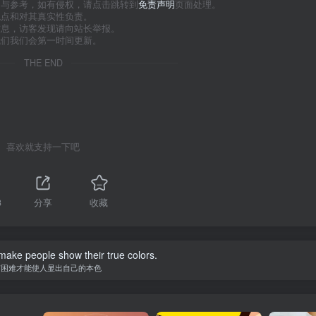
习与参考，如有侵权，请点击跳转到
免责声明
页面处理。
观点和对其真实性负责。
信息，访客发现请向站长举报。
我们我们会第一时间更新。
THE END
喜欢就支持一下吧
3
分享
收藏
o make people show their true colors.
有困难才能使人显出自己的本色