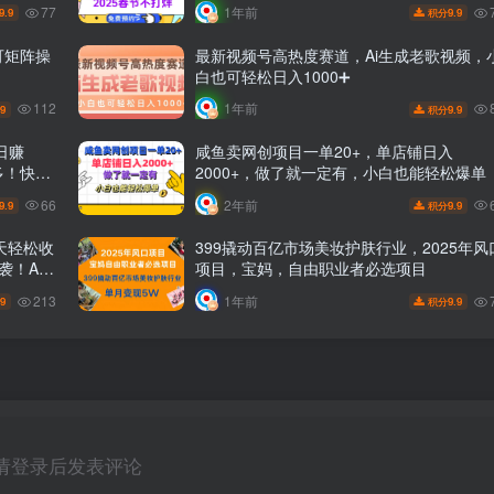
77
1年前
9.9
9.9
积分
可矩阵操
最新视频号高热度赛道，Ai生成老歌视频，
白也可轻松日入1000➕
112
1年前
.9
9.9
积分
日赚
咸鱼卖网创项目一单20+，单店铺日入
多！快速
2000+，做了就一定有，小白也能轻松爆单
极高！时
66
2年前
9.9
9.9
积分
天轻松收
399撬动百亿市场美妆护肤行业，2025年风
袭！AI
项目，宝妈，自由职业者必选项目
收入
213
1年前
.9
9.9
积分
请登录后发表评论