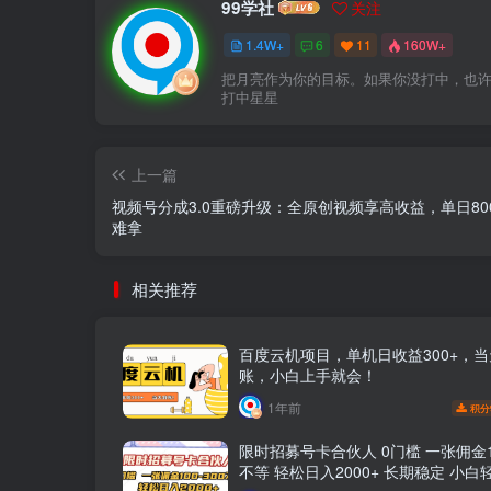
99学社
关注
1.4W+
6
11
160W+
把月亮作为你的目标。如果你没打中，也
打中星星
上一篇
视频号分成3.0重磅升级：全原创视频享高收益，单日80
难拿
相关推荐
百度云机项目，单机日收益300+，
账，小白上手就会！
1年前
积分
限时招募号卡合伙人 0门槛 一张佣金10
不等 轻松日入2000+ 长期稳定 小白