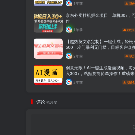
1年前
积分
京东外卖挂机掘金项目，单机30+，
作
1年前
9
积分
【超热英文名定制】一键生成，轻松
500！冷门暴利无门槛，目标客户众
定制和你名字相似的英文名，成交率
2年前
积分
间短，赚钱多！赶紧行动！
创意无限！AI一键生成漫画视频，每
入300+，粘贴复制简单操作！重磅来
一键生成漫画视频，创意无限，每天
2年前
9
积分
300+，简单操作粘贴复制！
评论
抢沙发