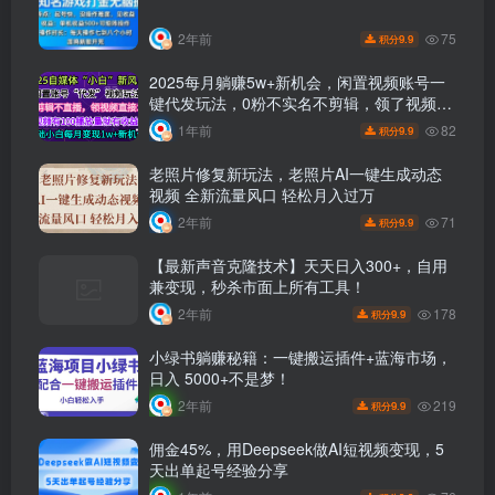
75
2年前
9.9
积分
2025每月躺赚5w+新机会，闲置视频账号一
键代发玩法，0粉不实名不剪辑，领了视频直
接发，0基础小白也能日入300+
82
1年前
9.9
积分
老照片修复新玩法，老照片AI一键生成动态
视频 全新流量风口 轻松月入过万
71
2年前
9.9
积分
【最新声音克隆技术】天天日入300+，自用
兼变现，秒杀市面上所有工具！
178
2年前
9.9
积分
小绿书躺赚秘籍：一键搬运插件+蓝海市场，
日入 5000+不是梦！
219
2年前
9.9
积分
佣金45%，用Deepseek做AI短视频变现，5
天出单起号经验分享