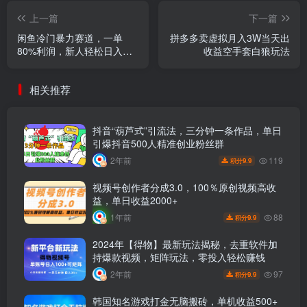
上一篇
下一篇
闲鱼冷门暴力赛道，一单
拼多多卖虚拟月入3W当天出
80%利润，新人轻松日入
收益空手套白狼玩法
1000+
相关推荐
抖音“葫芦式”引流法，三分钟一条作品，单日
引爆抖音500人精准创业粉丝群
119
2年前
9.9
积分
视频号创作者分成3.0，100％原创视频高收
益，单日收益2000+
88
1年前
9.9
积分
2024年【得物】最新玩法揭秘，去重软件加
持爆款视频，矩阵玩法，零投入轻松赚钱
97
2年前
9.9
积分
韩国知名游戏打金无脑搬砖，单机收益500+