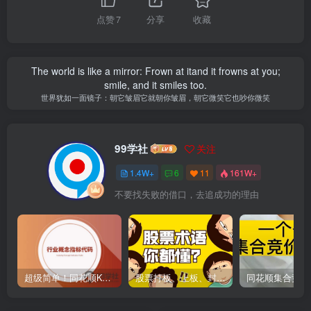
点赞
7
分享
收藏
The world is like a mirror: Frown at itand it frowns at you;
smile, and it smiles too.
世界犹如一面镜子：朝它皱眉它就朝你皱眉，朝它微笑它也吵你微笑
99学社
关注
1.4W+
6
11
161W+
不要找失败的借口，去追成功的理由
超级简单！同花顺K线界面显示行业概念指标代码图解
股票打板、上板、封板、翘板、炸板是什么意思？炒股你必须懂的暗语！