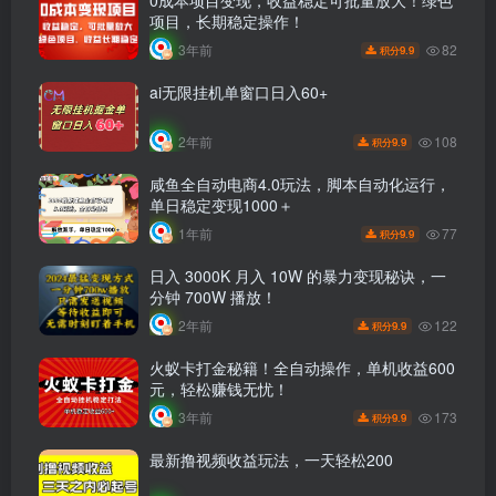
0成本项目变现，收益稳定可批量放大！绿色
项目，长期稳定操作！
82
3年前
9.9
积分
ai无限挂机单窗口日入60+
108
2年前
9.9
积分
咸鱼全自动电商4.0玩法，脚本自动化运行，
单日稳定变现1000＋
77
1年前
9.9
积分
日入 3000K 月入 10W 的暴力变现秘诀，一
分钟 700W 播放！
122
2年前
9.9
积分
火蚁卡打金秘籍！全自动操作，单机收益600
元，轻松赚钱无忧！
173
3年前
9.9
积分
最新撸视频收益玩法，一天轻松200