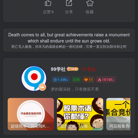
点赞
9
分享
收藏
Death comes to all, but great achievements raise a monument
which shall endure until the sun grows old.
死亡无人能免，但非凡的成就会树起一座纪念碑，它将一直立到太阳冷却之时
99学社
关注
1.4W+
6
11
161W+
梦的最深处，只有微笑不累
超级简单！同花顺K线界面显示行业概念指标代码图解
股票打板、上板、封板、翘板、炸板是什么意思？炒股你必须懂的暗语！