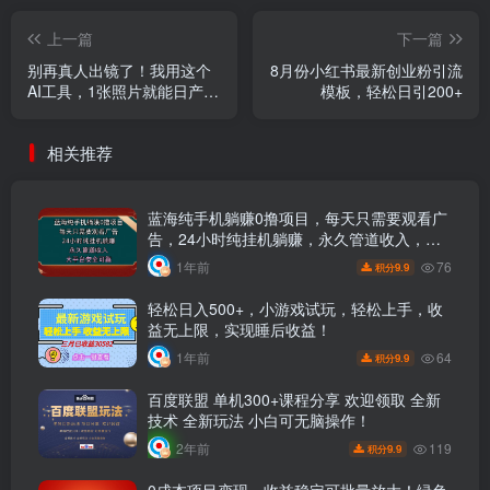
上一篇
下一篇
别再真人出镜了！我用这个
8月份小红书最新创业粉引流
AI工具，1张照片就能日产30
模板，轻松日引200+
条原创视频！
相关推荐
蓝海纯手机躺赚0撸项目，每天只需要观看广
告，24小时纯挂机躺赚，永久管道收入，主
业副业的绝佳选择，大平台安全可靠
76
1年前
9.9
积分
轻松日入500+，小游戏试玩，轻松上手，收
益无上限，实现睡后收益！
64
1年前
9.9
积分
百度联盟 单机300+课程分享 欢迎领取 全新
技术 全新玩法 小白可无脑操作！
119
2年前
9.9
积分