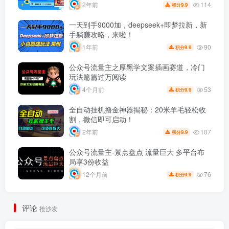
114
2年前
9.9
积分
一天到手9000加，deepseek+即梦拉新，新
手躺赚攻略，来啦！
90
1年前
9.9
积分
公众号流量主之厚黑学文案插画赛道，冷门
玩法篇篇过万阅读
53
4个月前
9.9
积分
全自动挂机撸金神器揭秘：20米羊毛轻松收
割，微信即可启动！
107
2年前
9.9
积分
公众号流量主-景点盘点 流量巨大 多平台布
局享3份收益
76
12个月前
9.9
积分
评论
抢沙发