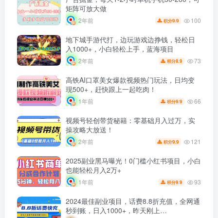
矩阵可放大做
100
2年前
9.9
积分
地下城手游代打，边玩游戏边挣钱，轻松日
入1000+，小白轻松上手，蓝海项目
73
2年前
9.9
积分
高铁AI口罩美女爆款视频热门玩法，日均变
现500+，赶快跟上一起吃肉！
66
1年前
9.9
积分
视频号轻创带货秘籍：零基础月入过万，实
操攻略大放送！
121
2年前
9.9
积分
2025副业黑马曝光！0门槛小红书项目，小白
也能轻松月入2万+
93
1年前
9.9
积分
2024最佳副业项目，话费8.8折充值，全网通
秒到账，日入1000+，昨天刚上…