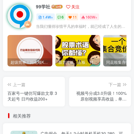
99学社
关注
1.4W+
6
11
160W+
当我们懂得珍惜平凡的幸福时，就已经成了人生的赢家
超级简单！同花顺K线界面显示行业概念指标代码图解
股票打板、上板、封板、翘板、炸板是什么意思？炒股你必须懂的暗语！
上一篇
下一篇
百家号一键仿写爆款文章 3
视频号分成3.0升级！100%
天起号 日均收益200+
原创视频享高收益，单日
800+轻松到手
相关推荐
广告掘金，每天1-2小时单机手机30-280，可