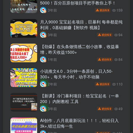
5000！百分百原创项目手把手教你上手！
159
3年前
9.9
积分
月入9000 宝宝起名项目，巨暴利 每单都是纯
利润，0基础躺赚【附软件 视频】
94
3年前
9.9
积分
【劲爆】在头条做情感二创小故事，收益暴
增，昨天收益1500+
84
1年前
9.9
积分
小说推文4.0，3分钟一条原创，日入50-
300+，每天半小时，动手不动脑
110
2年前
9.9
积分
【新课】冷门暴利项目：给宝宝起名（一单
200 ）内附教程 工具
49
3年前
9.9
积分
AI创作，八月底最新玩法！！！，轻松日入
3k+,错过后悔一生