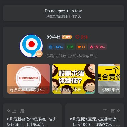
Do not give in to fear
别在恐惧面前低下你的头
99学社
关注
1.4W+
6
11
161W+
我输过,我败过,但我从未放弃过
超级简单！同花顺K线界面显示行业概念指标代码图解
股票打板、上板、封板、翘板、炸板是什么意思？炒股你必须懂的暗语！
上一篇
下一篇
8月最新微信小程序撸广告升
8月最新淘宝无人直播带货，
级版项目，日均稳定
日入1000+，独家技术，无