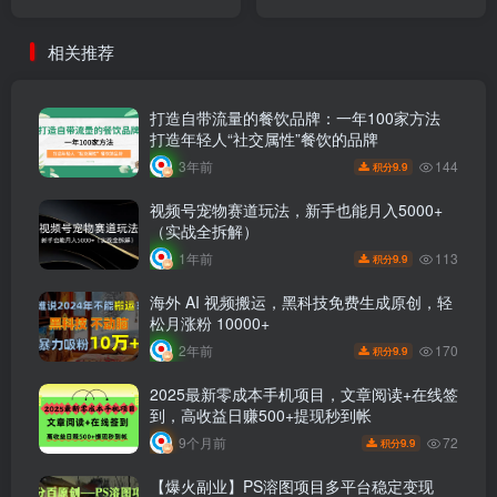
1000+，全新变现方式
违规无封号，操作简单，长
期稳定【揭秘】
相关推荐
打造自带流量的餐饮品牌：一年100家方法
打造年轻人“社交属性”餐饮的品牌
144
3年前
9.9
积分
视频号宠物赛道玩法，新手也能月入5000+
（实战全拆解）
113
1年前
9.9
积分
海外 AI 视频搬运，黑科技免费生成原创，轻
松月涨粉 10000+
170
2年前
9.9
积分
2025最新零成本手机项目，文章阅读+在线签
到，高收益日赚500+提现秒到帐
72
9个月前
9.9
积分
【爆火副业】PS溶图项目多平台稳定变现