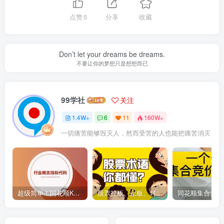
点赞
5
分享
收藏
Don’t let your dreams be dreams.
不要让你的梦想只是想想而已
99学社
关注
1.4W+
6
11
160W+
一切痛苦能够毁灭人，然而受苦的人也能把痛苦消灭
超级简单！同花顺K线界面显示行业概念指标代码图解
股票打板、上板、封板、翘板、炸板是什么意思？炒股你必须懂的暗语！