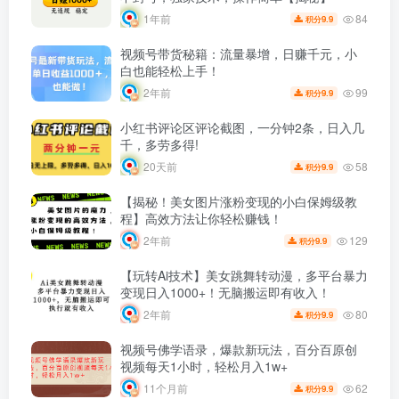
84
1年前
9.9
积分
视频号带货秘籍：流量暴增，日赚千元，小
白也能轻松上手！
99
2年前
9.9
积分
小红书评论区评论截图，一分钟2条，日入几
千，多劳多得!
58
20天前
9.9
积分
【揭秘！美女图片涨粉变现的小白保姆级教
程】高效方法让你轻松赚钱！
129
2年前
9.9
积分
【玩转Ai技术】美女跳舞转动漫，多平台暴力
变现日入1000+！无脑搬运即有收入！
80
2年前
9.9
积分
视频号佛学语录，爆款新玩法，百分百原创
视频每天1小时，轻松月入1w+
62
11个月前
9.9
积分