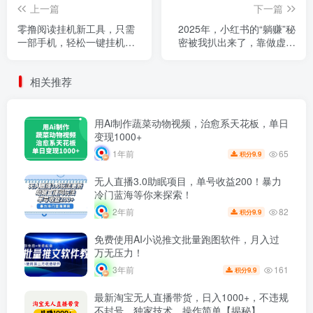
上一篇
下一篇
零撸阅读挂机新工具，只需
2025年，小红书的“躺赚”秘
一部手机，轻松一键挂机，
密被我扒出来了，靠做虚拟
每日收益轻松破300元。
资料，30天全自动收入2万
块！
相关推荐
用Ai制作蔬菜动物视频，治愈系天花板，单日
变现1000+
65
1年前
9.9
积分
无人直播3.0助眠项目，单号收益200！暴力
冷门蓝海等你来探索！
82
2年前
9.9
积分
免费使用AI小说推文批量跑图软件，月入过
万无压力！
161
3年前
9.9
积分
最新淘宝无人直播带货，日入1000+，不违规
不封号，独家技术，操作简单【揭秘】