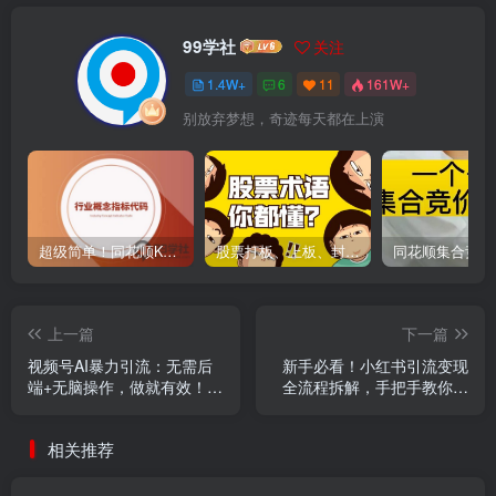
99学社
关注
1.4W+
6
11
161W+
别放弃梦想，奇迹每天都在上演
超级简单！同花顺K线界面显示行业概念指标代码图解
股票打板、上板、封板、翘板、炸板是什么意思？炒股你必须懂的暗语！
上一篇
下一篇
视频号AI暴力引流：无需后
新手必看！小红书引流变现
端+无脑操作，做就有效！独
全流程拆解，手把手教你日
家蓝海项目
增100+私域好友
相关推荐