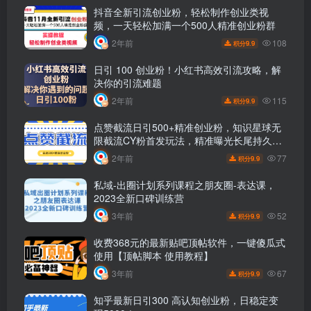
抖音全新引流创业粉，轻松制作创业类视
频，一天轻松加满一个500人精准创业粉群
108
2年前
9.9
积分
日引 100 创业粉！小红书高效引流攻略，解
决你的引流难题
115
2年前
9.9
积分
点赞截流日引500+精准创业粉，知识星球无
限截流CY粉首发玩法，精准曝光长尾持久，
日进线500+
77
2年前
9.9
积分
私域-出圈计划系列课程之朋友圈-表达课，
2023全新口碑训练营
52
3年前
9.9
积分
收费368元的最新贴吧顶帖软件，一键傻瓜式
使用【顶帖脚本 使用教程】
67
3年前
9.9
积分
知乎最新日引300 高认知创业粉，日稳定变