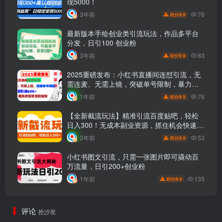
现5000！
76
3年前
9.9
积分
最新版本手绘创业类引流玩法，作品多平台
分发，日引100 创业粉
83
3年前
9.9
积分
2025重磅发布：小红书直播间连怼引流，无
需连麦、无需上镜，突破单号限制，暴力日
引流600+超高质量精准创业粉
76
1年前
9.9
积分
【全新截流玩法】精准引流百度贴吧，轻松
日入300！无成本副业资源，抓住机会快速变
现！
53
3年前
9.9
积分
小红书图文引流，只需一张图片即可撬动百
万流量，日引200+创业粉
135
1年前
9.9
积分
评论
抢沙发