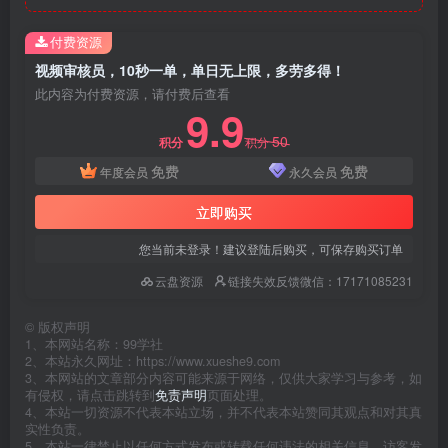
付费资源
视频审核员，10秒一单，单日无上限，多劳多得！
此内容为付费资源，请付费后查看
9.9
50
积分
积分
免费
免费
年度会员
永久会员
立即购买
您当前未登录！建议登陆后购买，可保存购买订单
云盘资源
链接失效反馈微信：17171085231
©
版权声明
1、本网站名称：99学社
2、本站永久网址：https://www.xueshe9.com
3、本网站的文章部分内容可能来源于网络，仅供大家学习与参考，如
有侵权，请点击跳转到
免责声明
页面处理。
4、本站一切资源不代表本站立场，并不代表本站赞同其观点和对其真
实性负责。
5、本站一律禁止以任何方式发布或转载任何违法的相关信息，访客发