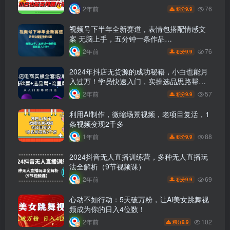
76
2年前
9.9
积分
视频号下半年全新赛道，表情包搭配情感文
案 无脑上手，五分钟一条作品…
76
2年前
9.9
积分
2024年抖店无货源的成功秘籍，小白也能月
入过万！学员快速入门，实操选品思路帮你
快速出单！
57
2年前
9.9
积分
利用AI制作，微缩场景视频，老项目复活，1
条视频变现2千多
88
1年前
9.9
积分
2024抖音无人直播训练营，多种无人直播玩
法全解析（9节视频课）
69
2年前
9.9
积分
心动不如行动：5天破万粉，让Ai美女跳舞视
频成为你的日入4位数！
102
2年前
9.9
积分