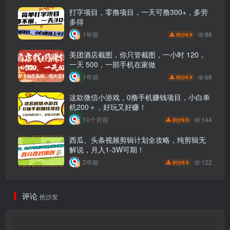
打字项目，零撸项目，一天可撸300+，多劳
多得
88
1年前
9.9
积分
美团酒店截图，你只管截图，一小时 120，
一天 500，一部手机在家做
68
1年前
9.9
积分
这款微信小游戏，0撸手机赚钱项目，小白单
机200＋，好玩又好赚！
144
10个月前
9.9
积分
西瓜、头条视频剪辑计划全攻略，纯剪辑无
解说，月入1-3W可期！
122
2年前
9.9
积分
评论
抢沙发