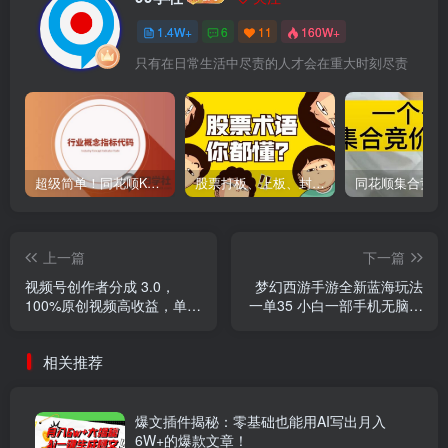
1.4W+
6
11
160W+
只有在日常生活中尽责的人才会在重大时刻尽责
超级简单！同花顺K线界面显示行业概念指标代码图解
股票打板、上板、封板、翘板、炸板是什么意思？炒股你必须懂的暗语！
上一篇
下一篇
视频号创作者分成 3.0，
梦幻西游手游全新蓝海玩法
100%原创视频高收益，单日
一单35 小白一部手机无脑操
收益 800+
作 日入3000+轻轻松松
相关推荐
爆文插件揭秘：零基础也能用AI写出月入
6W+的爆款文章！