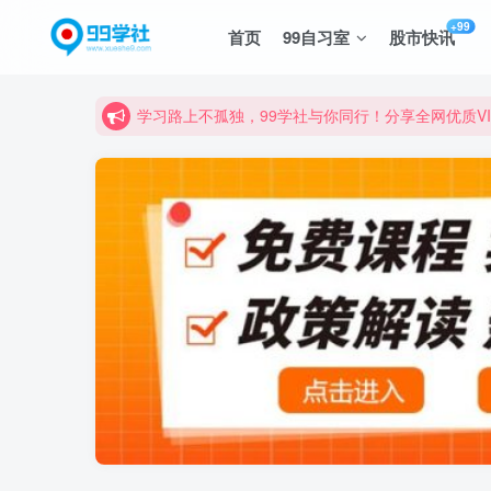
诚挚邀请您成为99学社的一员，我们携手共进！
+99
首页
99自习室
股市快讯
学习路上不孤独，99学社与你同行！分享全网优质
诚挚邀请您成为99学社的一员，我们携手共进！
学习路上不孤独，99学社与你同行！分享全网优质