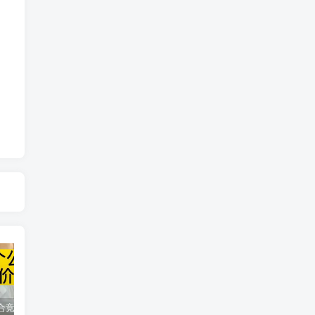
同花顺集合竞价选股公式，一招抓涨停让你秒变打板高手！
2024最新K线训练软件排行榜！股民福利，十款专业分析工具全揭秘！
短线交易必须要懂的术语有哪些？股票分时水上、水下是什么意思？