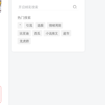
2024最新K线训练软件排行榜！股民福利，十款专业分析工具全揭秘！
4
开启精彩搜索
短线交易必须要懂的术语有哪些？股票分时水上、水下是什么意思？
5
热门搜索
全程图解超详细！何为打板以及打板战法的精髓
6
"
引流
选股
情绪周期
比亚迪
西瓜
小说推文
超市
龙虎榜
(49)
(48)
(46)
(40)
(40)
(38)
(37)
(35)
(32)
(32)
(30)
(28)
(25)
(24)
(22)
(21)
(20)
(18)
(16)
(15)
(15)
(14)
(14)
(12)
(12)
(12)
(11)
(10)
(7)
(7)