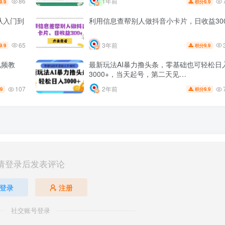
86
1年前
9.9
9.9
积分
T从入门到
利用信息查帮别人做抖音小卡片，日收益30
65
3年前
9.9
9.9
积分
视频教
最新玩法AI暴力撸头条，零基础也可轻松日
3000+，当天起号，第二天见…
107
2年前
.9
9.9
积分
请登录后发表评论
登录
注册
社交账号登录