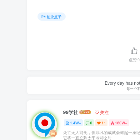
创业点子
点赞
9
Every day has not 
每一个
99学社
关注
1.4W+
6
11
160W+
死亡无人能免，但非凡的成就会树起一座
它将一直立到太阳冷却之时