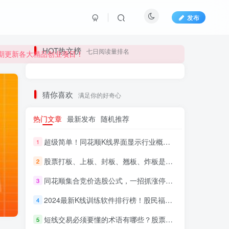
发布
长期更新各大精品创业项目！
HOT热文榜
七日阅读量排名
长期更新各大精品创业项目！
猜你喜欢
满足你的好奇心
热门文章
最新发布
随机推荐
超级简单！同花顺K线界面显示行业概念指标代码图解
1
股票打板、上板、封板、翘板、炸板是什么意思？炒股你必须懂的暗语！
2
同花顺集合竞价选股公式，一招抓涨停让你秒变打板高手！
3
HI！请登录
2024最新K线训练软件排行榜！股民福利，十款专业分析工具全揭秘！
4
短线交易必须要懂的术语有哪些？股票分时水上、水下是什么意思？
登录
注册
5