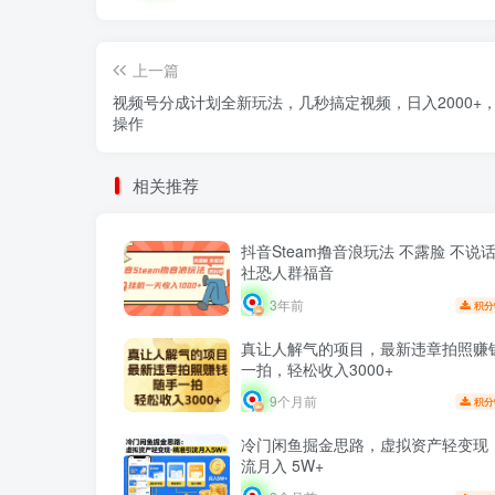
上一篇
视频号分成计划全新玩法，几秒搞定视频，日入2000+
操作
相关推荐
抖音Steam撸音浪玩法 不露脸 不说
社恐人群福音
3年前
积分
真让人解气的项目，最新违章拍照赚
一拍，轻松收入3000+
9个月前
积分
冷门闲鱼掘金思路，虚拟资产轻变现
流月入 5W+