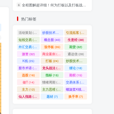
全程图解超详细！何为打板以及打板战法的精髓
6
社交账号登录
热门标签
微信登录
活动策划
炒股技术指标
引流拓客
(49)
(48)
(46)
短线交易
概念股
生意经
(40)
(40)
(38)
七日阅读量排名
外汇交易
涨停板
期货
(37)
(35)
(32)
游资
商业案例
通达信
(32)
(30)
(28)
K线
打板
炒股技术形态
(25)
(24)
(22)
满足你的好奇心
股市术语
龙头战法
缠论
(21)
(20)
(18)
热门文章
最新发布
随机推荐
选股
指标
期权
(16)
(15)
(15)
做T
情绪周期
交易体系
(14)
(14)
(12)
超级简单！同花顺K线界面显示行业概念指标代码图解
1
主力
主力思维
螺旋桨K线
(12)
(12)
(11)
股票打板、上板、封板、翘板、炸板是什么意思？炒股你必须懂的暗语！
2
仙人指路
题材
换手率
(10)
(7)
(7)
同花顺集合竞价选股公式，一招抓涨停让你秒变打板高手！
3