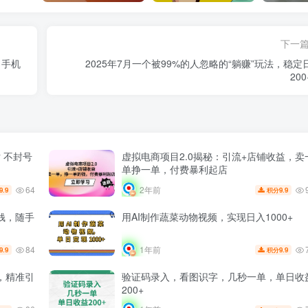
下一
，手机
2025年7月一个被99%的人忽略的“躺赚”玩法，稳定
20
话 不封号
虚拟电商项目2.0揭秘：引流+店铺收益，卖
单挣一单，付费暴利起店
64
2年前
9.9
9.9
积分
钱，随手
用AI制作蔬菜动物视频，实现日入1000+
84
1年前
9.9
9.9
积分
，精准引
验证码录入，看图识字，几秒一单，单日收
200+