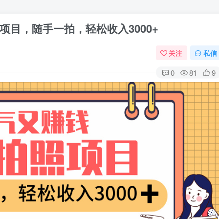
目，随手一拍，轻松收入3000+
关注
私信
0
81
9