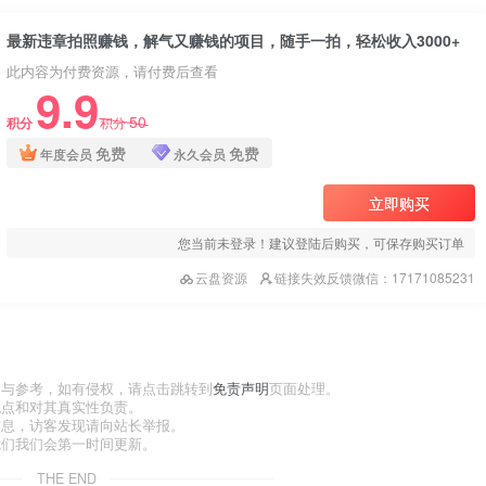
最新违章拍照赚钱，解气又赚钱的项目，随手一拍，轻松收入3000+
此内容为付费资源，请付费后查看
9.9
50
积分
积分
免费
免费
年度会员
永久会员
立即购买
您当前未登录！建议登陆后购买，可保存购买订单
云盘资源
链接失效反馈微信：17171085231
习与参考，如有侵权，请点击跳转到
免责声明
页面处理。
观点和对其真实性负责。
信息，访客发现请向站长举报。
我们我们会第一时间更新。
THE END